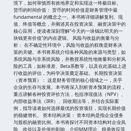
境下，如何审慎而有效地界定和实现这一终极目标。
货币的时间价值： 货币的时间价值是财务管理中最
fundamental 的概念之一。本书将详细讲解复利、现
值、终值等概念，并阐述其在投资决策、融资决策中的
核心应用，使读者深刻理解“今天的一块钱比明天的一
块钱更有价值”的内在逻辑。 风险与收益的衡量与分
析： 在不确定性环境中，风险与收益的权衡是财务决
策的关键。本书将系统介绍各种风险的来源与类型，如
系统风险与非系统风险，并教授系统性地衡量和分析风
险的工具，如标准差、Beta系数等，以及在此基础上进
行收益的评估，为科学决策奠定基础。 长期投资决策
（资本预算）： 这是财务管理的核心领域之一，关乎
企业的生存与发展。本书将深入剖析资本预算的流程，
重点讲解各种投资评价方法，包括净现值法（NPV）、
内部收益率法（IRR）、回收期法等，并结合实际案
例，指导读者如何选择最优的投资项目，实现长期价值
的稳健增长。 资本结构决策： 资本结构是指企业债务
与股权的融资比例。本书将探讨不同资本结构对企业风
险、收益以及价值的影响，介绍MM理论、税盾效应等