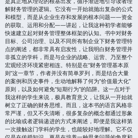
是真正地从理论的根基出发，循序渐进地引导读者理
解财务管理的逻辑。它没有一开始就抛出复杂的公式
和模型，而是从企业生存和发展的根本问题——资金
的获取、运用和分配——讲起，让我这种初学者能够
快速建立起对财务管理整体框架的认知。书中对财务
目标、公司治理、以及不同所有制企业下财务管理特
点的阐述，都非常具有启发性，让我明白财务管理并
非孤立的学科，而是与企业的战略、运营、乃至整个
宏观经济环境紧密相连。特别是在“财务管理基本原
则”这一章节，作者并没有简单罗列，而是结合大量
的案例和历史事件，生动地解释了何为“价值最大化”
原则，以及如何避免“短期行为”的陷阱。这一点对于
我这样的学生来说，极具教育意义，让我从一开始就
树立了正确的财务思维。而且，这本书的语言风格非
常严谨，但又不失清晰，很多复杂的概念都通过形象
的比喻或者逻辑递进的方式来阐述，即便是我这样第
一次接触这门学科的学生，也能较好地理解。它不仅
仅是在传授知识，更是在培养一种思考问题的角度和