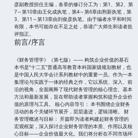
彦副教授担任主编，各章的修订分工为：第1、第2、第
7～第10章由王化成执笔，第4～第6章由荆新执笔，第
3、第11～第13章由刘俊彦执笔。由于编者水平和时间
有限，本书可能存在不足之处，恭请广大师生和读者批
评指正。
前言/序言
《财务管理学》（第七版）—— 构筑企业价值的基石
本书是“十二五”普通高等教育本科国家级规划教材，也
是中国人民大学会计系列教材中的重要一员。作为一本
集理论与实践于一体的经典之作，它以系统、深入、前
沿的视角，全面阐释了现代财务管理的核心理念、基本
方法和最新发展，旨在帮助读者掌握构筑和提升企业价
值的原理与工具。 核心内容导引： 本书围绕企业财务
活动的各个关键环节展开，层层递进，逻辑清晰。 财
务管理概述与目标： 开篇即为读者构建起财务管理的
宏观框架，深入探讨企业财务管理的本质、作用以及核
心目标——企业价值最大化。我们将分析在不同市场环