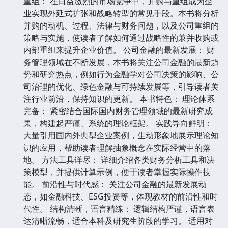
重组： 在日益激烈的市场竞争中，并购与重组成为企
业实现外延式扩张和战略转型的常见手段。本书将分析
并购的动机、过程、法律与财务问题，以及公司重组的
策略与实施，使读者了解如何通过战略性的兼并收购或
内部重组来提升企业价值。 公司金融的最新发展： 财
务管理领域在不断发展，本书将关注公司金融的最新趋
势和研究热点，例如行为金融学对公司决策的影响、公
司治理的优化、绿色金融与可持续发展等，引导读者关
注行业前沿，保持知识的更新。 本书特色： 理论体系
完备： 紧密结合国际国内财务管理领域的最新研究成
果，构建起严谨、系统的理论框架。 实践导向鲜明：
大量引用国内外典型企业案例，生动形象地展示理论知
识的应用，帮助读者理解抽象概念在实际经营中的落
地。 方法工具详尽： 详细介绍各类财务分析工具和决
策模型，并提供计算示例，便于读者掌握实际操作技
能。 前沿性与时代感： 关注公司金融的最新发展动
态，如金融科技、ESG投资等，体现教材的前沿性和时
代性。 结构清晰，语言精练： 逻辑结构严谨，语言表
达清晰流畅，适合本科及研究生阶段的学习。 适用对