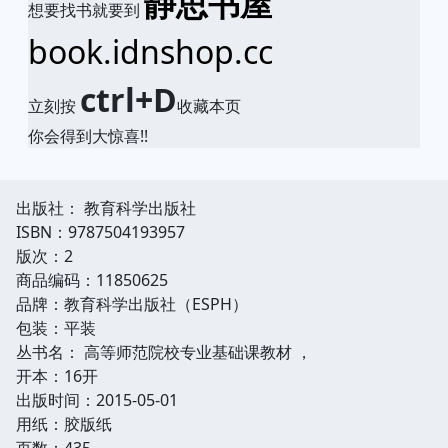
静思书屋
想要找书就要到
book.idnshop.cc
ctrl+D
立刻按
收藏本页
你会得到大惊喜!!
出版社： 教育科学出版社
ISBN：9787504193957
版次：2
商品编码：11850625
品牌：教育科学出版社（ESPH）
包装：平装
丛书名： 高等师范院校专业基础课教材 ，
开本：16开
出版时间：2015-05-01
用纸：胶版纸
页数：435