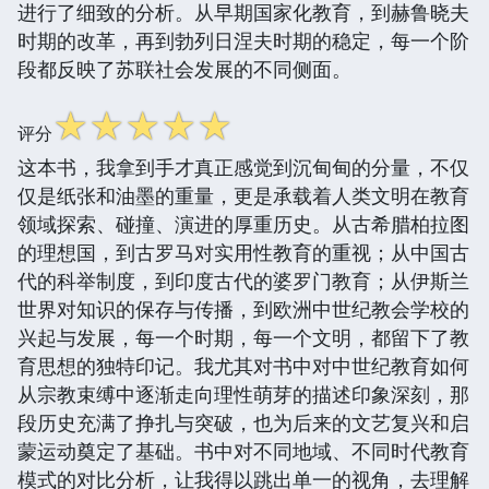
进行了细致的分析。从早期国家化教育，到赫鲁晓夫
时期的改革，再到勃列日涅夫时期的稳定，每一个阶
段都反映了苏联社会发展的不同侧面。
☆
☆
☆
☆
☆
评分
这本书，我拿到手才真正感觉到沉甸甸的分量，不仅
仅是纸张和油墨的重量，更是承载着人类文明在教育
领域探索、碰撞、演进的厚重历史。从古希腊柏拉图
的理想国，到古罗马对实用性教育的重视；从中国古
代的科举制度，到印度古代的婆罗门教育；从伊斯兰
世界对知识的保存与传播，到欧洲中世纪教会学校的
兴起与发展，每一个时期，每一个文明，都留下了教
育思想的独特印记。我尤其对书中对中世纪教育如何
从宗教束缚中逐渐走向理性萌芽的描述印象深刻，那
段历史充满了挣扎与突破，也为后来的文艺复兴和启
蒙运动奠定了基础。书中对不同地域、不同时代教育
模式的对比分析，让我得以跳出单一的视角，去理解