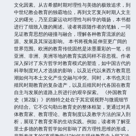
文化因素。从古希腊时期对理性与美德的极致追求，到
中世纪教会教育的独霸地位，再到文艺复兴时期人文主
义的曙光，乃至启蒙运动对理性与科学的颂扬，本书都
进行了细致入微的阐述。读者将跟随作者的笔触，一同
见证教育思想的碰撞与融合，理解各种教育流派的起
源、发展及其深远影响。 本书将视角延伸至更广阔的
世界范围。欧洲的教育传统固然是浓墨重彩的一笔，但
亚洲、非洲、美洲等地的教育实践同样不容忽视。作者
深入探讨了东方哲学对教育模式的塑造，如中国古代的
科举制度对人才选拔的影响，以及近代以来西方教育思
潮如何与本土文化产生交融与冲突。同时，本书也关注
殖民时期教育的复杂遗产，以及后殖民时代各国在教育
自主与发展的道路上所进行的艰辛探索。 《外国教育
史（第2版）》的独特之处在于其宏观视野与微观细节
的结合。它不仅勾勒出教育史的整体框架，更通过对具
体教育家、教育理论、教育制度以及教学方法的深入剖
析，展现了教育变革的生动实践。例如，读者将了解亚
里士多德的教育哲学如何影响了西方理性思维的形成，
裴斯泰洛齐的“直观教学法”如何在现代教育史上留下浓