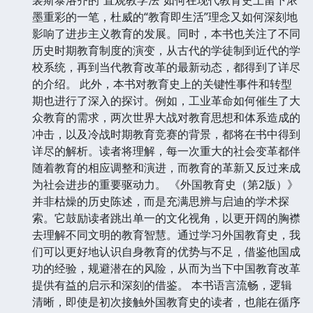
墨重彩的一笔，杜威的“教育即生活”理念又如何深刻地
影响了进步主义教育的发展。同时，本书也关注了不同
历史时期教育制度的演变，从古代的学徒制到近代的学
校系统，再到当代教育改革的最新动态，都得到了详尽
的介绍。 此外，本书对教育史上的关键性事件和转型
期也进行了深入的探讨。例如，工业革命如何催生了大
众教育的需求，两次世界大战对教育思想和体系造成的
冲击，以及冷战时期教育竞赛的背景，都将在书中得到
详尽的解析。读者将理解，每一次重大的社会变革都伴
随着教育的相应调整和演进，而教育的革新又反过来成
为社会进步的重要驱动力。 《外国教育史（第2版）》
并非枯燥的历史陈述，而是充满思辨与启迪的学术探
索。它鼓励读者跳出单一的文化视角，以更开阔的胸襟
去理解不同文明的教育智慧。通过学习外国教育史，我
们可以更好地认识自身教育的优势与不足，借鉴他国成
功的经验，规避潜在的风险，从而为当下中国教育改革
提供有益的启示和深刻的借鉴。 本书语言流畅，逻辑
清晰，即使是初次接触外国教育史的读者，也能在循序