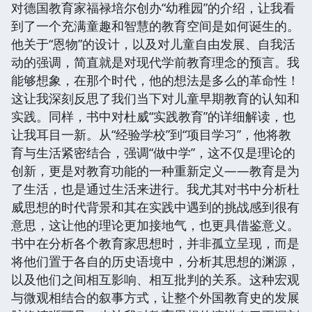
对德国教育家福禄培尔创办“幼稚园”的介绍，让我看
到了一个充满童趣和智慧的教育空间是如何诞生的。
他关于“恩物”的设计，以及对儿童自由发展、自我活
动的强调，简直就是对现代学前教育理念的预言。我
能够想象，在那个时代，他的想法是多么的革命性！
这让我深刻反思了我们当下对儿童早期教育的认知和
实践。同样，书中对杜威“实践教育”的详细解读，也
让我耳目一新。从“经验学校”到“项目学习”，他将教
育与生活紧密结合，强调“做中学”，这不仅是理论的
创新，更是对教育功能的一种重新定义——教育是为
了生活，也是通过生活来进行。我尤其对书中分析杜
威思想的时代背景和其在实践中遇到的挑战感到很有
意思，这让他的理论更加接地气，也更具借鉴意义。
书中在分析各个教育家思想时，并非孤立呈现，而是
将他们置于各自的历史语境中，分析其思想的渊源，
以及他们之间相互影响、相互批判的关系。这种宏观
与微观相结合的叙事方式，让整个外国教育史的发展