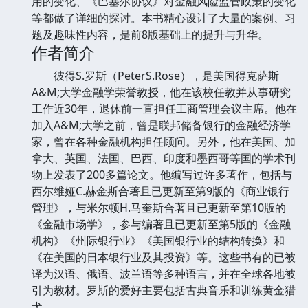
用的变化、《巴塞尔协议》对金融风险监管政策的变化
等都做了详细的探讨。本书精心设计了大量的案例、习
题及趣味性内容，是前8版基础上的提升与升华。
作者简介
彼得S.罗斯（PeterS.Rose），是美国得克萨斯
A&M;大学金融学荣誉教授，他在该校任教并从事研究
工作近30年，退休前一直担任工商管理会议主席。他在
加入A&M;大学之前，曾是联邦储备银行的金融经济学
家，曾在各种金融机构担任顾问。另外，他在美国、加
拿大、英国、法国、巴西、印度和墨西哥等国的学术刊
物上发表了200多篇论文。他编写过许多著作，包括与
西尔维娅C.赫金斯合著且已更新至第9版的《商业银行
管理》，与米尔顿H.马奎斯合著且已更新至第10版的
《金融市场学》，参与编著且已更新至第5版的《金融
机构》《州际银行业》《美国银行业的结构转换》和
《在美国的日本银行业及其投资》等。这些书有的已被
译为汉语、俄语、波兰语等多种语言，并在全球各地被
引为教材。罗斯的爱好主要包括古典音乐和训练黄金猎
犬。