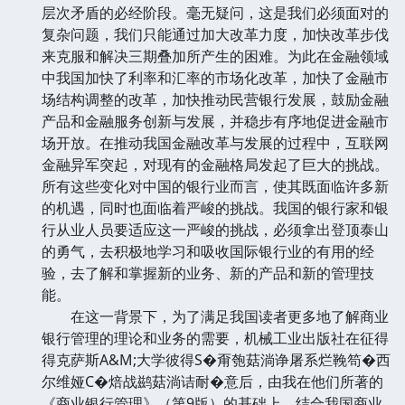
层次矛盾的必经阶段。毫无疑问，这是我们必须面对的
复杂问题，我们只能通过加大改革力度，加快改革步伐
来克服和解决三期叠加所产生的困难。为此在金融领域
中我国加快了利率和汇率的市场化改革，加快了金融市
场结构调整的改革，加快推动民营银行发展，鼓励金融
产品和金融服务创新与发展，并稳步有序地促进金融市
场开放。在推动我国金融改革与发展的过程中，互联网
金融异军突起，对现有的金融格局发起了巨大的挑战。
所有这些变化对中国的银行业而言，使其既面临许多新
的机遇，同时也面临着严峻的挑战。我国的银行家和银
行从业人员要适应这一严峻的挑战，必须拿出登顶泰山
的勇气，去积极地学习和吸收国际银行业的有用的经
验，去了解和掌握新的业务、新的产品和新的管理技
能。
在这一背景下，为了满足我国读者更多地了解商业
银行管理的理论和业务的需要，机械工业出版社在征得
得克萨斯A&M;大学彼得S�甭匏菇淌诤屠系烂鞔笱�西
尔维娅C�焙战鹚菇淌诘耐�意后，由我在他们所著的
《商业银行管理》（第9版）的基础上，结合我国商业