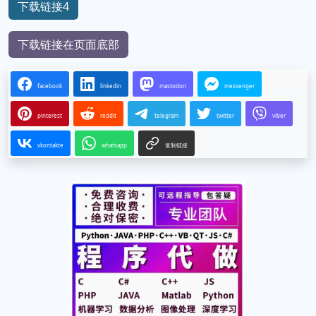
下载链接4
下载链接在页面底部
facebook
linkedin
mastodon
messenger
pinterest
reddit
telegram
twitter
viber
vkontakte
whatsapp
复制链接