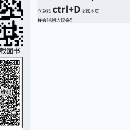
ctrl+D
立刻按
收藏本页
你会得到大惊喜!!