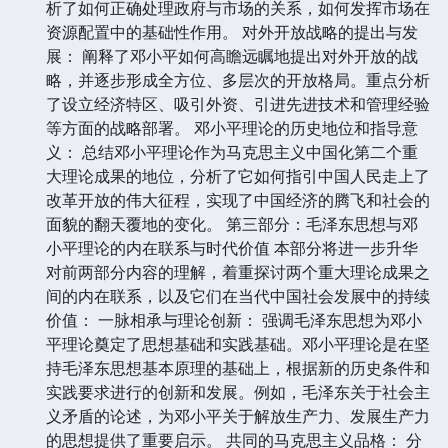
析了如何正确处理政府与市场的关系，如何发挥市场在
资源配置中的基础性作用。 对外开放战略的提出与发
展： 阐释了邓小平如何高瞻远瞩地提出对外开放的战
略，并逐步形成全方位、多层次的开放格局。重点分析
了设立经济特区、吸引外资、引进先进技术和管理经验
等方面的战略部署。 邓小平理论的历史地位和指导意
义： 总结邓小平理论作为马克思主义中国化第二个重
大理论成果的地位，分析了它如何指引中国人民走上了
改革开放的伟大征程，实现了中国经济的腾飞和社会的
面貌的翻天覆地的变化。 第三部分：毛泽东思想与邓
小平理论的内在联系与时代价值 本部分将进一步升华
对前两部分内容的理解，着重探讨两个重大理论成果之
间的内在联系，以及它们在当代中国社会发展中的持续
价值： 一脉相承与理论创新： 强调毛泽东思想为邓小
平理论奠定了思想基础和实践基础。邓小平理论是在坚
持毛泽东思想基本原理的基础上，根据新的历史条件和
实践要求进行的创新和发展。例如，毛泽东关于社会主
义矛盾的论述，为邓小平关于解放生产力、发展生产力
的思想提供了重要启示。 共同的马克思主义品格： 分