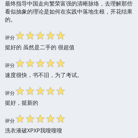
最终指导中国走向繁荣富强的清晰脉络，去理解那些
看似抽象的理论是如何在实践中落地生根，开花结果
的。
☆
☆
☆
☆
☆
评分
挺好的 虽然是二手的 很超值
☆
☆
☆
☆
☆
评分
速度很快，书不旧，为了考试。
☆
☆
☆
☆
☆
评分
挺好，挺新的
☆
☆
☆
☆
☆
评分
洗衣液破XPXP我嗖嗖嗖