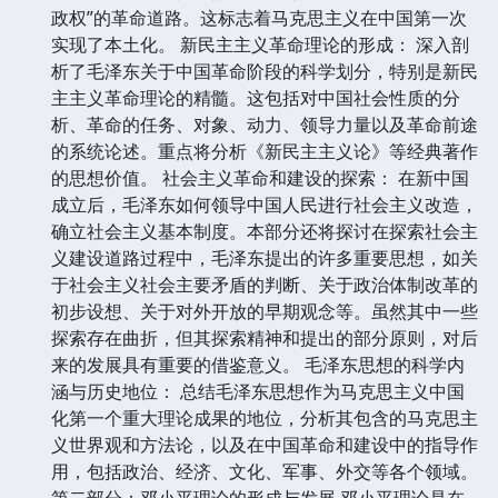
政权”的革命道路。这标志着马克思主义在中国第一次
实现了本土化。 新民主主义革命理论的形成： 深入剖
析了毛泽东关于中国革命阶段的科学划分，特别是新民
主主义革命理论的精髓。这包括对中国社会性质的分
析、革命的任务、对象、动力、领导力量以及革命前途
的系统论述。重点将分析《新民主主义论》等经典著作
的思想价值。 社会主义革命和建设的探索： 在新中国
成立后，毛泽东如何领导中国人民进行社会主义改造，
确立社会主义基本制度。本部分还将探讨在探索社会主
义建设道路过程中，毛泽东提出的许多重要思想，如关
于社会主义社会主要矛盾的判断、关于政治体制改革的
初步设想、关于对外开放的早期观念等。虽然其中一些
探索存在曲折，但其探索精神和提出的部分原则，对后
来的发展具有重要的借鉴意义。 毛泽东思想的科学内
涵与历史地位： 总结毛泽东思想作为马克思主义中国
化第一个重大理论成果的地位，分析其包含的马克思主
义世界观和方法论，以及在中国革命和建设中的指导作
用，包括政治、经济、文化、军事、外交等各个领域。
第二部分：邓小平理论的形成与发展 邓小平理论是在