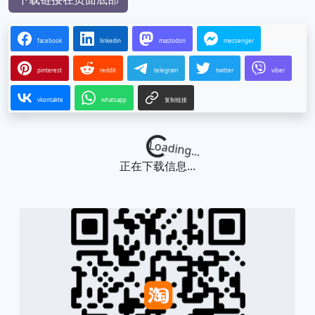
facebook
linkedin
mastodon
messenger
pinterest
reddit
telegram
twitter
viber
vkontakte
whatsapp
复制链接
Loading...
正在下载信息...