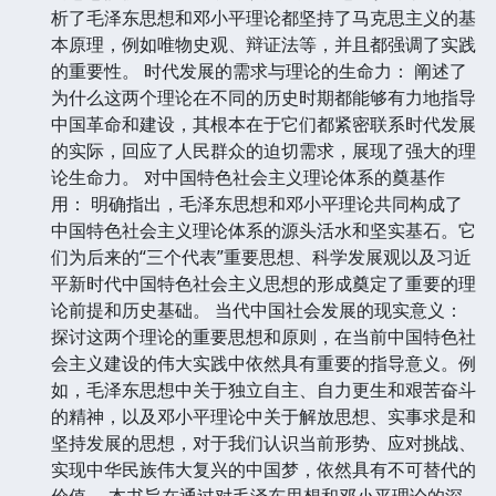
析了毛泽东思想和邓小平理论都坚持了马克思主义的基
本原理，例如唯物史观、辩证法等，并且都强调了实践
的重要性。 时代发展的需求与理论的生命力： 阐述了
为什么这两个理论在不同的历史时期都能够有力地指导
中国革命和建设，其根本在于它们都紧密联系时代发展
的实际，回应了人民群众的迫切需求，展现了强大的理
论生命力。 对中国特色社会主义理论体系的奠基作
用： 明确指出，毛泽东思想和邓小平理论共同构成了
中国特色社会主义理论体系的源头活水和坚实基石。它
们为后来的“三个代表”重要思想、科学发展观以及习近
平新时代中国特色社会主义思想的形成奠定了重要的理
论前提和历史基础。 当代中国社会发展的现实意义：
探讨这两个理论的重要思想和原则，在当前中国特色社
会主义建设的伟大实践中依然具有重要的指导意义。例
如，毛泽东思想中关于独立自主、自力更生和艰苦奋斗
的精神，以及邓小平理论中关于解放思想、实事求是和
坚持发展的思想，对于我们认识当前形势、应对挑战、
实现中华民族伟大复兴的中国梦，依然具有不可替代的
价值。 本书旨在通过对毛泽东思想和邓小平理论的深