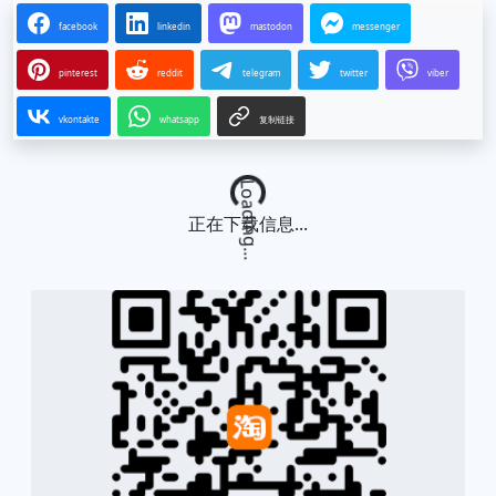
facebook
linkedin
mastodon
messenger
pinterest
reddit
telegram
twitter
viber
vkontakte
whatsapp
复制链接
Loading...
正在下载信息...