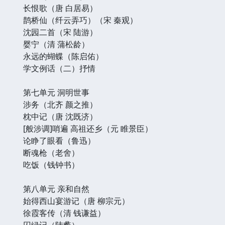
长恨歌（唐 白居易）
鹊桥仙（纤云弄巧）（宋 秦观）
沈园二首（宋 陆游）
婴宁（清 蒲松龄）
永远的蝴蝶（陈启佑）
学文例话（二）抒情
第七单元 洞明世事
涉务（北齐 颜之推）
枕中记（唐 沈既济）
[般涉调]哨遍 高祖还乡（元 睢景臣）
论睁了眼看（鲁迅）
断魂枪（老舍）
吃饭（钱钟书）
第八单元 亲和自然
始得西山宴游记（唐 柳宗元）
徐霞客传（清 钱谦益）
囚绿记（陆蠡）