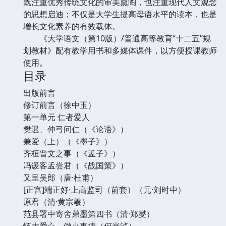
既注重优秀传统文化的审美熏陶，也注重现代人文观念
的思想启迪；不仅是大学生提高母语水平的读本，也是
增长文化素养的有效载体。
《大学语文（第10版）/普通高等教育“十二五”规
划教材》配有教学用书和多媒体课件，以方便授课教师
使用。
目录
出版前言
修订前言（徐中玉）
第一单元 仁者爱人
樊迟、仲弓问仁（《论语》）
兼爱（上）（《墨子》）
齐桓晋文之事（《孟子》）
冯谖客孟尝君（《战国策》）
又呈吴郎（唐·杜甫）
[正宫]端正好·上高监司（前套）（元·刘时中）
原君（清·黄宗羲）
范县署中寄舍弟墨第四书（清·郑燮）
怀大爱心，做小事情（何光泸）