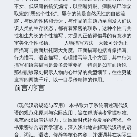
不女、低级庸俗搞笑煽情，以歪嘴斜眼、瘸腿结巴哗众
取宠的“恶劣个性化”。婴宁的笑是自然天性的自然流
露，与她的性格和命运，与作品的主题乃至启发人们认
识人类的生存状态，都有着紧密的联系，这种个性与共
性相生共长的个性描写，才是真正值得倡导的有意味的
审美化个性张扬。 人物描写方法，大致可分为正
面描写与侧面烘托两大角度。正面描写包括肖像描写、
行为描写、语言描写、心理描写等几个方面，其中行为
描写和语言描写是最多最重要的，特别是如前面所说，
那些能够深刻揭示人物内心世界的典型细节，往往更能
发挥四两拨千斤、以一目尽传精神的作用。 ……
前言/序言
《现代汉语规范与应用》 本书致力于系统阐述现代汉
语的规范化原则与实际应用，旨在帮助读者掌握标准、
规范的汉语表达能力，适应新时代社会发展的需求。全
书紧密结合语言学理论，深入浅出地讲解现代汉语的语
音、词汇、语法、修辞等核心内容，并强调其在实际生