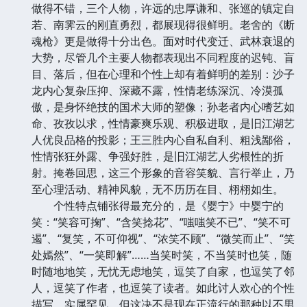
做得不错，三个人物，许远的忠厚谦和、张巡的镇定自
若、南霁云的刚直勇烈，都展现得很鲜明。老舍的《断
魂枪》更是做得十分出色。面对时代变迁、武林衰退的
大势，尽管几个主要人物都表现出不同程度的迟钝、盲
目、落后，但在心理和个性上却有着鲜明的差别：沙子
龙内心复杂压抑、深藏不露，性情老练深沉、冷漠孤
傲，是身怀绝技的国术大师的塑像；孙老者内心嗜艺如
命、孜孜以求，性情豪爽乐观、积极进取，是旧江湖艺
人优良品格的投影；王三胜内心自私自利、粗浅鄙俗，
性情张狂外露、争强好胜，是旧江湖艺人劣根性的折
射。掩卷回思，这三个形象的音容笑貌、言行举止，乃
至心理活动、精神风貌，无不历历在目、栩栩如生。
个性特点铺张得最充分的，是《婴宁》中婴宁的
笑：“笑容可掬”、“含笑捻花”、“嗤嗤笑不已”、“笑不可
遏”、“复笑，不可仰视”、“浓笑不顾”、“微笑而止”、“笑
处嫣然”、“一笑即解”……当笑时笑，不当笑时也笑，随
时随地地笑，无忧无虑地笑，逗笑了自家，也逗笑了邻
人，逗笑了作者，也逗笑了读者。如此讨人欢心的个性
描写，实属罕见。但这决不是现在正流行的那种以不男