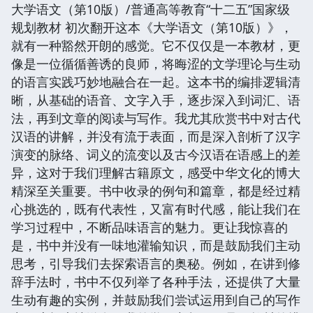
大学语文（第10版）/普通高等教育“十二五”国家级
规划教材 初次翻开这本《大学语文（第10版）》，
就有一种豁然开朗的感觉。它不仅仅是一本教材，更
像是一位循循善诱的良师，将晦涩的文学理论与生动
的语言实践巧妙地融合在一起。这本书的编排逻辑清
晰，从基础的语音、文字入手，逐步深入到词汇、语
法，再到文章的阅读与写作。我尤其欣赏书中对古代
汉语的讲解，并没有流于表面，而是深入剖析了汉字
演变的脉络、词义的流变以及古今汉语在语感上的差
异，这对于我们理解古籍原文，感受中华文化的博大
精深至关重要。书中收录的例句和篇章，都是经过精
心挑选的，既有代表性，又富有时代感，能让我们在
学习过程中，不断品味语言的魅力。更让我惊喜的
是，书中并没有一味地灌输知识，而是鼓励我们主动
思考，引导我们去探索语言的奥秘。例如，在讲到修
辞手法时，书中不仅列举了各种手法，还提供了大量
生动有趣的实例，并鼓励我们尝试运用到自己的写作