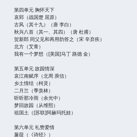
第四单元 胸怀天下
哀郢（战国楚 屈原）
古风（其十九）（唐 李白）
秋兴八首（其一、其四）（唐 杜甫）
贺新郎 同父见和再用韵答之（宋 辛弃疾）
北方（艾青）
我有一个梦想（[美国]马丁 路德 金）
第五单元 故园情深
哀江南赋序（北周 庾信）
乡土情结（柯灵）
二月兰（季羡林）
听听那冷雨（余光中）
梦回故园（从维熙）
祖国土（[苏联]阿赫玛托娃）
第六单元 礼赞爱情
蒹葭（《诗经》）