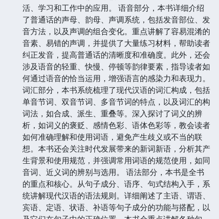
活、学习和工作中的应用。 语音部分，本书详细介绍
了普通话的声母、韵母、声调系统，包括发音部位、发
音方法，以及声调的组合变化。重点讲解了容易混淆的
音素、易错的声调，并提供了大量练习材料，帮助读者
纠正发音，提高普通话的清晰度和准确度。此外，还会
涉及语音的轻重、快慢、停顿等韵律要素，指导读者如
何通过语音的恰当运用，增强语言的感染力和表现力。
词汇部分，本书系统梳理了现代汉语的词汇构成，包括
单音节词、双音节词、多音节词的特点，以及词汇的构
词法，如合成、派生、重叠等。深入探讨了词义的辨
析，如词义的褒贬、感情色彩、语体色彩等，教会读者
如何准确理解和使用词语，避免产生歧义或不当的联
想。本书还会关注时代发展带来的新词新语，分析其产
生背景和使用规范，并强调常用词语的规范使用，如同
音词、近义词的辨别与选用。 语法部分，本书是全书
的重点和核心。从句子成分、语序、句式结构入手，系
统讲解现代汉语的语法规则。详细阐述了主语、谓语、
宾语、定语、状语、补语等句子成分的功能与搭配，以
及它们在句子中的正确位置。本书会重点讲解各种句