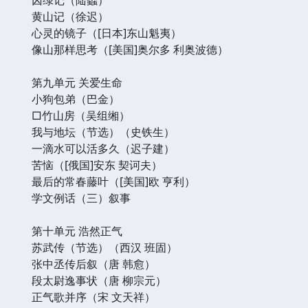
黄山记（徐迟）
心灵的镜子（[日本]东山魁夷）
像山那样思考（[美国]奥尔多 利奥波德）
第九单元 关爱生命
小狗包弟（巴金）
□竹山房（吴组缃）
我与地坛（节选）（史铁生）
一滴水可以活多久（迟子建）
苦恼（[俄国]安东 契诃夫）
最后的常春藤叶（[美国]欧 亨利）
学文例话（三）叙事
第十单元 浩然正气
苏武传（节选）（西汉 班固）
张中丞传后叙（唐 韩愈）
段太尉逸事状（唐 柳宗元）
正气歌并序（宋 文天祥）