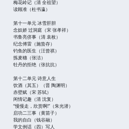
梅花岭记（清 全祖望）
读顾准（杜书瀛）
第十一单元 冰雪肝胆
念奴娇 过洞庭（宋 张孝祥）
书鲁亮侪事（清 袁枚）
纪念傅雷（施蛰存）
钓鱼的医生（汪曾祺）
拣麦穗（张洁）
牡丹的拒绝（张抗抗）
第十二单元 诗意人生
饮酒（其五）（晋 陶渊明）
赤壁赋（宋 苏轼）
闲情记趣（清 沈复）
“慢慢走，欣赏啊!”（朱光潜）
启功二三事（黄苗子）
我的自白（钱谷融）
学文例话（四）写人