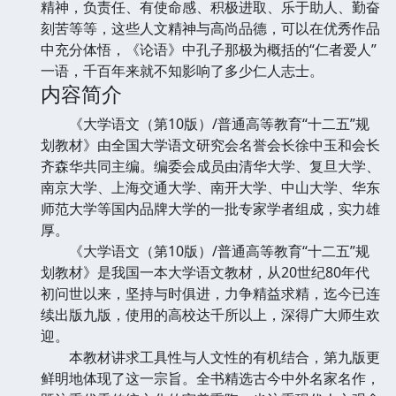
精神，负责任、有使命感、积极进取、乐于助人、勤奋
刻苦等等，这些人文精神与高尚品德，可以在优秀作品
中充分体悟，《论语》中孔子那极为概括的“仁者爱人”
一语，千百年来就不知影响了多少仁人志士。
内容简介
《大学语文（第10版）/普通高等教育“十二五”规
划教材》由全国大学语文研究会名誉会长徐中玉和会长
齐森华共同主编。编委会成员由清华大学、复旦大学、
南京大学、上海交通大学、南开大学、中山大学、华东
师范大学等国内品牌大学的一批专家学者组成，实力雄
厚。
《大学语文（第10版）/普通高等教育“十二五”规
划教材》是我国一本大学语文教材，从20世纪80年代
初问世以来，坚持与时俱进，力争精益求精，迄今已连
续出版九版，使用的高校达千所以上，深得广大师生欢
迎。
本教材讲求工具性与人文性的有机结合，第九版更
鲜明地体现了这一宗旨。全书精选古今中外名家名作，