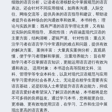
细致的语言分析，让读者在潜移默化中掌握规范的语言
表达。还会针对不同应用领域，如商务沟通、人际交
往、网络交流等，提供具体的语言指导和建议，帮助读
者提升在各种场合的沟通效率和效果。 本书特色： 理
论与实践并重： 既有严谨的语言学理论支撑，又有贴
近实际的应用指导。 系统性强： 内容涵盖现代汉语的
主要方面，结构清晰，逻辑严谨。 针对性强： 重点关
注学习者在语言学习中常遇到的难点和问题，提供有效
的解决方案。 案例丰富： 大量真实案例分析，直观易
懂，便于学习者理解和掌握。 注重培养能力： 旨在帮
助学习者不仅掌握语言知识，更能运用语言进行有效沟
通和表达。 适用对象： 本书适合高等院校文科、法
科、管理学等专业本科生，以及对现代汉语规范与应用
有学习需求的社会各界人士。无论是在校学生需要夯实
语言基础，还是职场人士希望提升语言表达能力，抑或
是语言爱好者希望深入了解汉语的奥秘，本书都将是您
不可多得的良师益友。通过学习本书，您将能更自信、
更准确、更有效地使用汉语，在学习、工作和生活中展
现出更高的语言素养。