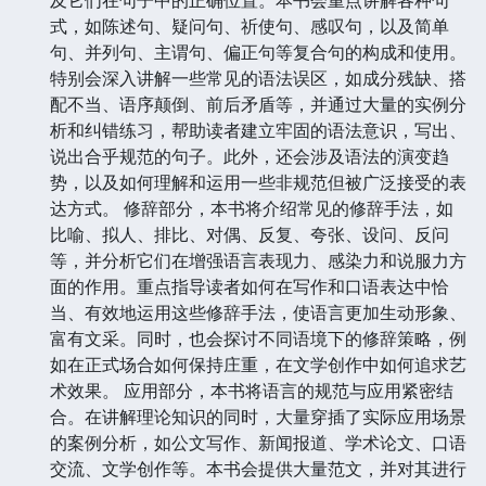
式，如陈述句、疑问句、祈使句、感叹句，以及简单
句、并列句、主谓句、偏正句等复合句的构成和使用。
特别会深入讲解一些常见的语法误区，如成分残缺、搭
配不当、语序颠倒、前后矛盾等，并通过大量的实例分
析和纠错练习，帮助读者建立牢固的语法意识，写出、
说出合乎规范的句子。此外，还会涉及语法的演变趋
势，以及如何理解和运用一些非规范但被广泛接受的表
达方式。 修辞部分，本书将介绍常见的修辞手法，如
比喻、拟人、排比、对偶、反复、夸张、设问、反问
等，并分析它们在增强语言表现力、感染力和说服力方
面的作用。重点指导读者如何在写作和口语表达中恰
当、有效地运用这些修辞手法，使语言更加生动形象、
富有文采。同时，也会探讨不同语境下的修辞策略，例
如在正式场合如何保持庄重，在文学创作中如何追求艺
术效果。 应用部分，本书将语言的规范与应用紧密结
合。在讲解理论知识的同时，大量穿插了实际应用场景
的案例分析，如公文写作、新闻报道、学术论文、口语
交流、文学创作等。本书会提供大量范文，并对其进行