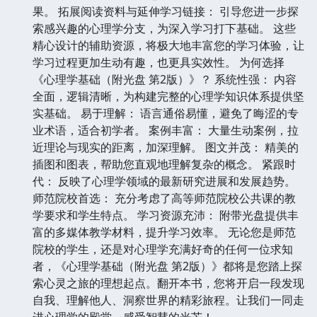
果。 拓展阅读资料与延伸学习链接： 引导您进一步探
索感兴趣的心理学分支，为深入学习打下基础。 这些
精心设计的辅助资源，将极大地丰富您的学习体验，让
学习过程更加生动有趣，也更具实效性。 为何选择
《心理学基础（附光盘 第2版）》？ 系统性强： 内容
全面，逻辑清晰，为构建完整的心理学知识体系提供坚
实基础。 易于理解： 语言通俗易懂，避免了晦涩的专
业术语，适合初学者。 案例丰富： 大量生动案例，拉
近理论与现实的距离，加深理解。 图文并茂： 精美的
插图和图表，帮助您直观地理解复杂的概念。 紧跟时
代： 反映了心理学领域的最新研究进展和发展趋势。
师范院校首选： 充分考虑了高等师范院校公共课的教
学要求和学生特点。 学习资源充沛： 附带光盘提供丰
富的多媒体教学材料，提升学习效率。 无论您是师范
院校的学生，还是对心理学充满好奇的任何一位求知
者，《心理学基础（附光盘 第2版）》都将是您踏上探
索心灵之旅的理想起点。翻开本书，您将开启一段发现
自我、理解他人、洞察世界的精彩旅程。让我们一同走
进心理学的殿堂，感受智慧的光芒！