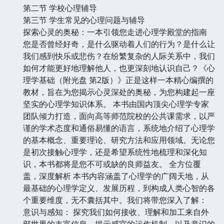
第二节 学校心理辅导
第三节 学生常见的心理问题与辅导
探索心灵的奥秘：一本引领您走进心理学殿堂的指南
您是否曾经好奇，是什么驱动着人们的行为？是什么让
我们感到快乐或悲伤？在纷繁复杂的人际关系中，我们
如何才能更好地理解他人，也更深刻地认识自己？《心
理学基础（附光盘 第2版）》正是这样一本精心编撰的
教材，旨在为您揭示心灵深处的奥秘，为您构建起一座
坚实的心理学知识体系。 本书由国内顶尖心理学专家
团队倾力打造，面向高等师范院校的公共课需求，以严
谨的学术态度和通俗易懂的语言，系统地介绍了心理学
的基本概念、重要理论、研究方法和应用领域。无论您
是初次接触心理学，还是希望系统性地梳理和深化知
识，本书都将是您不可或缺的良师益友。 全方位覆
盖，深度解析 本书内容涵盖了心理学的广阔天地，从
最基础的心理学定义、发展历程，到构成人类心智的各
个重要维度，无不囊括其中。我们将带您深入了解：
意识与感知： 探究我们如何接收、理解和加工来自外
部世界的丰富信息，揭示感官的运作机制，以及意识的