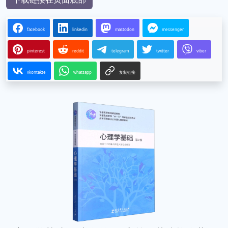
facebook
linkedin
mastodon
messenger
pinterest
reddit
telegram
twitter
viber
vkontakte
whatsapp
复制链接