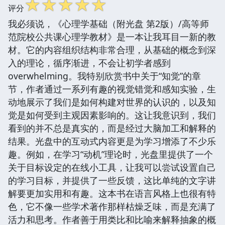
☆
☆
☆
☆
☆
评分
我必须说，《心理学基础（附光盘 第2版）/高等师
范院校公共课心理学教材》是一本让我耳目一新的教
材。它的内容组织结构非常合理，从基础的概念到深
入的理论，循序渐进，不会让初学者感到
overwhelming。我特别欣赏书中关于“知觉”的章
节，作者通过一系列有趣的视觉错觉和感知实验，生
动地展示了我们是如何构建对世界的认识的，以及知
觉是如何受到主观因素影响的。这让我意识到，我们
看到的并不总是真实的，而是经过大脑加工和解释的
结果。光盘中的互动式内容更是为学习增添了不少乐
趣。例如，在学习“动机”理论时，光盘里提供了一个
关于目标设定的在线小工具，让我可以尝试设置自己
的学习目标，并提供了一些反馈，这比单纯的文字讲
解要更加实用和有趣。这本书在语言风格上也很有特
色，它不像一些学术著作那样枯燥乏味，而是充满了
活力和思考。作者善于用类比和比喻来解释抽象的概