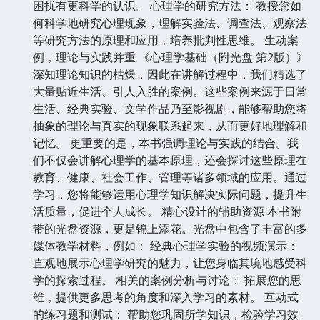
困扰有更科学的认识。 心理学的研究方法： 教授您如
何科学地研究心理现象，理解实验法、调查法、观察法
等研究方法的原理和应用，培养批判性思维。 生动案
例，理论与实践并重 《心理学基础（附光盘 第2版）》
深知理论知识的枯燥，因此在讲解过程中，我们精选了
大量贴近生活、引人入胜的案例。这些案例来源于日常
生活、经典实验、文学作品乃至影视剧，能够帮助您将
抽象的理论与真实的现象联系起来，从而更好地理解和
记忆。 更重要的是，本书强调理论与实践的结合。我
们不仅会讲解心理学的基本原理，还会探讨这些原理在
教育、健康、社会工作、管理等诸多领域的应用。通过
学习，您将能够运用心理学知识解决实际问题，提升生
活质量，促进个人成长。 精心设计的辅助资源 本书附
带的光盘资源，更是锦上添花。光盘中包含了丰富的多
媒体教学材料，例如： 经典心理学实验的视频演示：
直观地展示心理学研究的魅力，让您身临其境地感受科
学的探索过程。 相关的案例分析与讨论： 拓展您的思
维，提供更多思考的角度和深入学习的素材。 互动式
的练习题和测试： 帮助您巩固所学知识，检验学习效