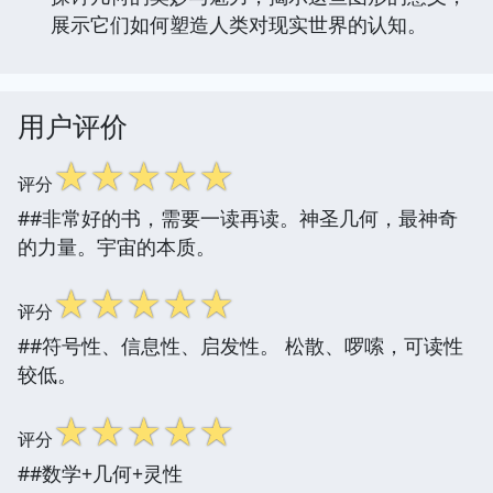
展示它们如何塑造人类对现实世界的认知。
用户评价
☆
☆
☆
☆
☆
评分
##非常好的书，需要一读再读。神圣几何，最神奇
的力量。宇宙的本质。
☆
☆
☆
☆
☆
评分
##符号性、信息性、启发性。 松散、啰嗦，可读性
较低。
☆
☆
☆
☆
☆
评分
##数学+几何+灵性