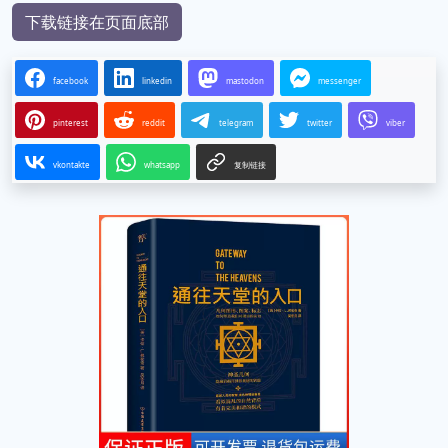
下载链接在页面底部
facebook
linkedin
mastodon
messenger
pinterest
reddit
telegram
twitter
viber
vkontakte
whatsapp
复制链接