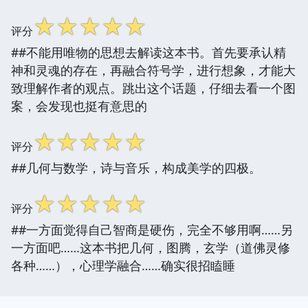
☆
☆
☆
☆
☆
评分
##不能用唯物的思想去解读这本书。首先要承认精
神和灵魂的存在，再融合符号学，进行想象，才能大
致理解作者的观点。跳出这个话题，仔细去看一个图
案，会发现也挺有意思的
☆
☆
☆
☆
☆
评分
##几何与数学，诗与音乐，构成美学的四极。
☆
☆
☆
☆
☆
评分
##一方面觉得自己智商是硬伤，完全不够用啊……另
一方面吧……这本书把几何，图腾，玄学（道佛灵修
各种……），心理学融合……确实很招瞌睡