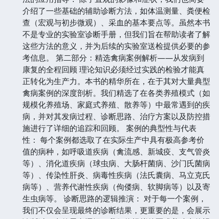
介绍了一些基础的辅助诊断方法，如体温测量、粪便检
查（宏观与初步微观）、采血的基本要点等。虽然本书
不是专业的实验室诊断手册，但我们旨在帮助读者了解
这些方法的意义，并为后续的实验室送检提供必要的参
考信息。 第二部分：精选禽病案例解析——从发病到
康复的全程回顾 理论知识必须经过实践的检验才能真
正转化为生产力。本书的精华所在，在于其对大量典型
禽病案例的深度剖析。我们精选了在各类养殖模式（如
规模化养殖场、家庭式养殖、散养等）中最常遇到的疾
病，并对其发病过程、诊断思路、治疗方案以及防控措
施进行了详细的追踪和回顾。 案例的典型性与代表
性： 每个案例都选取了在实际生产中具有极高参考价
值的病种，如呼吸道疾病（禽流感、新城疫、支气管炎
等）、消化道疾病（球虫病、大肠杆菌病、沙门氏菌病
等）、传染性肝炎、病毒性疾病（法氏囊病、马立克氏
病等）、营养代谢性疾病（佝偻病、软脚病等）以及寄
生虫病等。 诊断思路的逻辑推演： 对于每一个案例，
我们不仅会呈现最终的诊断结果，更重要的是，会展示