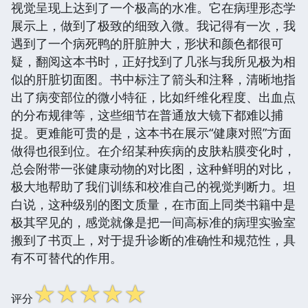
视觉呈现上达到了一个极高的水准。它在病理形态学
展示上，做到了极致的细致入微。我记得有一次，我
遇到了一个病死鸭的肝脏肿大，形状和颜色都很可
疑，翻阅这本书时，正好找到了几张与我所见极为相
似的肝脏切面图。书中标注了箭头和注释，清晰地指
出了病变部位的微小特征，比如纤维化程度、出血点
的分布规律等，这些细节在普通放大镜下都难以捕
捉。更难能可贵的是，这本书在展示“健康对照”方面
做得也很到位。在介绍某种疾病的皮肤粘膜变化时，
总会附带一张健康动物的对比图，这种鲜明的对比，
极大地帮助了我们训练和校准自己的视觉判断力。坦
白说，这种级别的图文质量，在市面上同类书籍中是
极其罕见的，感觉就像是把一间高标准的病理实验室
搬到了书页上，对于提升诊断的准确性和规范性，具
有不可替代的作用。
☆
☆
☆
☆
☆
评分