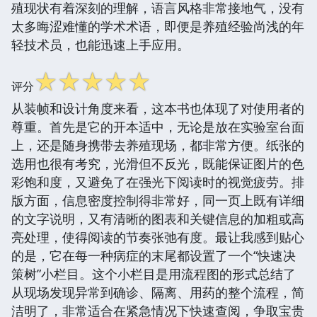
殖现状有着深刻的理解，语言风格非常接地气，没有
太多晦涩难懂的学术术语，即便是养殖经验尚浅的年
轻技术员，也能迅速上手应用。
☆
☆
☆
☆
☆
评分
从装帧和设计角度来看，这本书也体现了对使用者的
尊重。首先是它的开本适中，无论是放在实验室台面
上，还是随身携带去养殖现场，都非常方便。纸张的
选用也很有考究，光滑但不反光，既能保证图片的色
彩饱和度，又避免了在强光下阅读时的视觉疲劳。排
版方面，信息密度控制得非常好，同一页上既有详细
的文字说明，又有清晰的图表和关键信息的加粗或高
亮处理，使得阅读的节奏张弛有度。最让我感到贴心
的是，它在每一种病症的末尾都设置了一个“快速决
策树”小栏目。这个小栏目是用流程图的形式总结了
从现场发现异常到确诊、隔离、用药的整个流程，简
洁明了，非常适合在紧急情况下快速查阅，争取宝贵