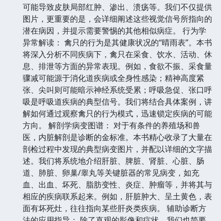
可能导致皮肤局部红肿、渗出、溃疡等。我们不仅提供
图片，更重要的是，会详细阐述这些视觉信号所指向的
潜在病因，并提示需要警惕的其他相似病症。 行为学
异常解读： 禽只的行为是其健康状况的“晴雨表”。本书
将深入分析不同疾病下，禽只在采食、饮水、活动、休
息、排泄等方面的异常表现。例如，食欲不振、采食量
骤减可能源于消化道疾病或全身性感染；精神高度紧
张、尖叫则可能暗示神经系统受累；呼吸急促、张口呼
吸是呼吸道疾病的典型信号。我们将结合具体案例，讲
解如何通过观察禽只的行为模式，迅速锁定疾病的可能
方向。 解剖学病变图谱： 对于有条件的养殖场和兽
医，内脏解剖是诊断的金标准。本书精心收录了大量在
剖检过程中发现的典型病变图片，并配以详细的文字描
述。我们将系统地介绍肝脏、脾脏、肾脏、心脏、肠
道、肺脏、卵巢/睾丸等关键脏器的常见病变，如充
血、出血、坏死、脂肪变性、炎症、肿瘤等，并将其与
相应的疾病联系起来。例如，肝脏肿大、呈土黄色，表
面有坏死灶，往往指向某些肝炎类疾病。 辅助诊断方
法的应用指导： 除了直观的影像和症状，我们也简要