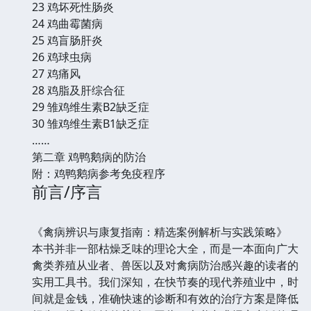
23 鸡坏死性肠炎
24 鸡曲霉菌病
25 鸡盲肠肝炎
26 鸡球虫病
27 鸡痛风
28 鸡脂及肝综合征
29 雏鸡维生素B2缺乏症
30 雏鸡维生素B1缺乏症
……
第二章 鸡鸭鹅病的防治
附：鸡鸭鹅病参考免疫程序
前言/序言
《禽病辨识与康复指南：精选案例解析与实践策略》
本书并非一部枯燥乏味的理论大全，而是一本面向广大
禽类养殖从业者、兽医以及对禽病防治感兴趣的读者的
实用工具书。我们深知，在快节奏的现代养殖业中，时
间就是金钱，准确快速的诊断和有效的治疗方案是降低