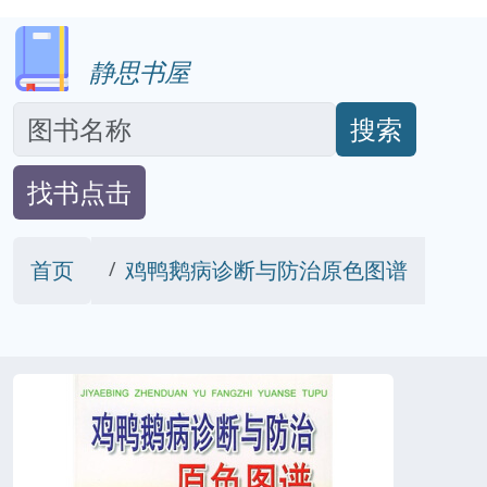
静思书屋
搜索
找书点击
首页
鸡鸭鹅病诊断与防治原色图谱