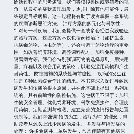
诊断过程中的思考逻辑。我们将模拟兽医或养殖者的视
角，从最初的症状表现出发，逐步排除其他可能性，最
终锁定目标病原。这一过程将有助于读者掌握一套系统
的疾病诊断思维方法。 治疗方案的多元化与科学性：
针对每一种疾病，我们会提供一套或多套经过实践验证
的治疗方案。这些方案不仅包括药物治疗（如抗生素、
抗病毒药物、驱虫药等），还会强调非药物治疗的重要
性，如改善饲养环境、调整饲料配方、加强免疫接种、
隔离病禽等。我们会特别强调药物的选择原则、用法用
量、疗程以及联合用药的策略，以避免滥用药物和产生
耐药性。 防控措施的系统性与前瞻性： 疾病的发生往
往是多种因素综合作用的结果。本书将深入探讨导致疾
病发生和传播的根本原因，并在此基础上提出一系列系
统的、具有前瞻性的防控措施。这包括但不限于：加强
生物安全管理、优化饲养环境、科学免疫接种、合理使
用药物、定期监测与检测、建立完善的疫情报告与处置
机制等。我们将强调“预防为主，治疗为辅”的理念，帮
助读者从源头上减少疾病的发生。 并发症与继发症的
处理： 许多禽病并非单独发生，常常伴随有其他病原