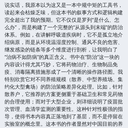
说实话，我原本以为这又是一本中规中矩的工具书，
读起来会枯燥乏味，但这本书的叙事方式和逻辑构建
完全超出了我的预期。它不仅仅是罗列“是什么、怎
么办”，而是构建了一个完整的“从源头到末端”的防治
体系。例如，在讲解呼吸道疾病时，它不是孤立地介
绍病原，而是从环境温湿度控制、通风不良的危害、
继发感染的链条等多个维度进行剖析，让我明白了
“治病不如防病”的真正含义。书中在“防治”这一块的
内容设计得尤其巧妙，它将药物治疗、生物制品免
疫、消毒隔离措施形成了一个清晰的操作路径图。我
特别欣赏它对不同养殖规模（散养、中型养殖场、集
约化大型禽场）的防治策略差异化处理。比如，针对
散养户，它推荐的方案更侧重于基础卫生和常见药物
的合理使用；而对于大型企业，则详细说明了疫苗批
次管理、血清学监测的重要性。这种针对性极强的指
导，使得书本内容真正落地到了基层，而不是停留在
实验室的概念里。这本书的作者显然对中国目前的养