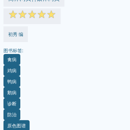
☆
☆
☆
☆
☆
初秀 编
图书标签:
禽病
鸡病
鸭病
鹅病
诊断
防治
原色图谱