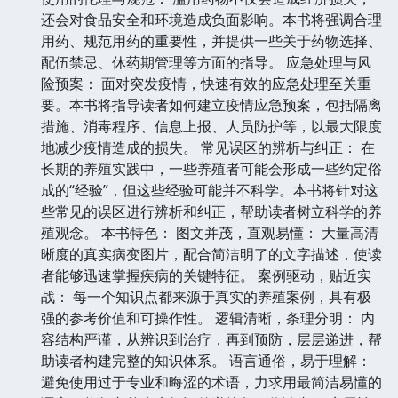
还会对食品安全和环境造成负面影响。本书将强调合理
用药、规范用药的重要性，并提供一些关于药物选择、
配伍禁忌、休药期管理等方面的指导。 应急处理与风
险预案： 面对突发疫情，快速有效的应急处理至关重
要。本书将指导读者如何建立疫情应急预案，包括隔离
措施、消毒程序、信息上报、人员防护等，以最大限度
地减少疫情造成的损失。 常见误区的辨析与纠正： 在
长期的养殖实践中，一些养殖者可能会形成一些约定俗
成的“经验”，但这些经验可能并不科学。本书将针对这
些常见的误区进行辨析和纠正，帮助读者树立科学的养
殖观念。 本书特色： 图文并茂，直观易懂： 大量高清
晰度的真实病变图片，配合简洁明了的文字描述，使读
者能够迅速掌握疾病的关键特征。 案例驱动，贴近实
战： 每一个知识点都来源于真实的养殖案例，具有极
强的参考价值和可操作性。 逻辑清晰，条理分明： 内
容结构严谨，从辨识到治疗，再到预防，层层递进，帮
助读者构建完整的知识体系。 语言通俗，易于理解：
避免使用过于专业和晦涩的术语，力求用最简洁易懂的