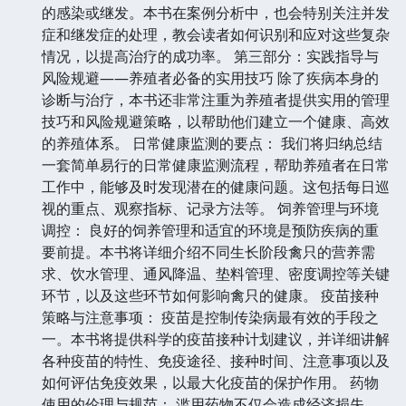
的感染或继发。本书在案例分析中，也会特别关注并发
症和继发症的处理，教会读者如何识别和应对这些复杂
情况，以提高治疗的成功率。 第三部分：实践指导与
风险规避——养殖者必备的实用技巧 除了疾病本身的
诊断与治疗，本书还非常注重为养殖者提供实用的管理
技巧和风险规避策略，以帮助他们建立一个健康、高效
的养殖体系。 日常健康监测的要点： 我们将归纳总结
一套简单易行的日常健康监测流程，帮助养殖者在日常
工作中，能够及时发现潜在的健康问题。这包括每日巡
视的重点、观察指标、记录方法等。 饲养管理与环境
调控： 良好的饲养管理和适宜的环境是预防疾病的重
要前提。本书将详细介绍不同生长阶段禽只的营养需
求、饮水管理、通风降温、垫料管理、密度调控等关键
环节，以及这些环节如何影响禽只的健康。 疫苗接种
策略与注意事项： 疫苗是控制传染病最有效的手段之
一。本书将提供科学的疫苗接种计划建议，并详细讲解
各种疫苗的特性、免疫途径、接种时间、注意事项以及
如何评估免疫效果，以最大化疫苗的保护作用。 药物
使用的伦理与规范： 滥用药物不仅会造成经济损失，