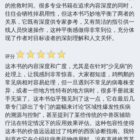
的抢救时间。很多专业书籍在追求内容深度的同时，
往往会牺牲掉易用性，但这本书巧妙地平衡了两者的
关系，它既有深度供专家参考，又有简洁的指引供一
线人员快速操作，这种平衡感做得非常到位，充分体
现了作者对目标读者的深刻理解和人文关怀。
☆
☆
☆
☆
☆
评分
这本书的内容深度和广度，尤其是在针对“少见病”的
处理上，让我感到非常惊喜。大家都知道，鸡鸭鹅的
常见病相对容易处理，但一旦遇到不常见的病毒株变
异，或者一些地方性特有的地方病时，很多手册就束
手无策了。这本书似乎预见到了这一点，它在最后几
章专门辟出了专门的篇幅来讨论“区域性爆发性疾病
的溯源与控制”，甚至提到了某些传统的中兽医辅助
疗法在特定情况下的应用效果评估。这种包容性使得
这本书的价值远远超过了纯粹的西医诊断指南。我特
别喜欢它在介绍抗病毒药物使用时，没有直接推荐某