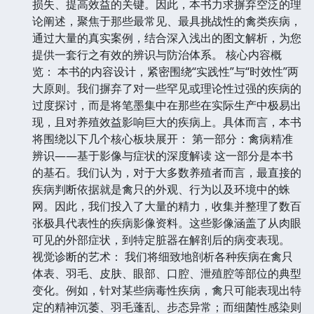
损失、提高效益的关键。因此，本书力求摒弃空泛的理
论阐述，聚焦于那些最常见、最具挑战性的禽类疾病，
通过大量的真实案例，结合深入浅出的图文解析，为您
提供一套行之有效的辨识与防治体系。 核心内容概
览： 本书的内容设计，紧密围绕“实践性”与“时效性”两
大原则。我们摒弃了对一些罕见或理论性过强的疾病的
过度探讨，而是将笔墨集中在那些在实际生产中极易出
现，且对养殖效益影响巨大的疾病上。具体而言，本书
将围绕以下几个核心板块展开： 第一部分：禽病精准
辨识——基于影像与症状的深度解读 这一部分是本书
的基石。我们认为，对于大多数养殖者而言，最直接的
疾病判断依据就是禽只的外观、行为以及环境中的蛛
网。因此，我们投入了大量的精力，收集并整理了数百
张极具代表性的疾病影像资料。这些影像涵盖了从肉眼
可见的外部症状，到特定脏器在解剖后的病变表现。
视觉诊断的艺术： 我们将细致地剖析各种疾病在禽只
体表、羽毛、皮肤、眼部、口腔、泄殖腔等部位的典型
变化。例如，针对某些病毒性疾病，禽只可能表现出特
定的精神沉萎、羽毛蓬乱、步态异常；而细菌性感染则