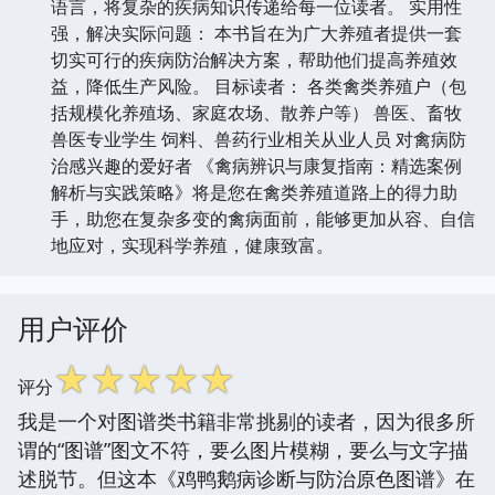
语言，将复杂的疾病知识传递给每一位读者。 实用性
强，解决实际问题： 本书旨在为广大养殖者提供一套
切实可行的疾病防治解决方案，帮助他们提高养殖效
益，降低生产风险。 目标读者： 各类禽类养殖户（包
括规模化养殖场、家庭农场、散养户等） 兽医、畜牧
兽医专业学生 饲料、兽药行业相关从业人员 对禽病防
治感兴趣的爱好者 《禽病辨识与康复指南：精选案例
解析与实践策略》将是您在禽类养殖道路上的得力助
手，助您在复杂多变的禽病面前，能够更加从容、自信
地应对，实现科学养殖，健康致富。
用户评价
☆
☆
☆
☆
☆
评分
我是一个对图谱类书籍非常挑剔的读者，因为很多所
谓的“图谱”图文不符，要么图片模糊，要么与文字描
述脱节。但这本《鸡鸭鹅病诊断与防治原色图谱》在