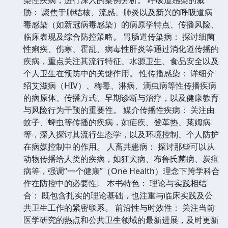
胁： 聚焦于肺结核、流感、肺炎以及新兴的呼吸道病
毒感染（如新冠病毒感染）的病原学特点、传播风险、
临床表现及综合防控策略。 胃肠道传染病： 探讨细菌
性痢疾、伤寒、霍乱、病毒性肝炎等通过消化道传播的
疾病，重点关注其流行特征、水源卫生、食品安全以及
个人卫生在预防中的关键作用。 性传播感染： 详细介
绍艾滋病（HIV）、梅毒、淋病、滴虫病等性传播疾病
的病原体、传播方式、早期诊断与治疗，以及健康教育
与风险行为干预的重要性。 媒介传播性疾病： 关注由
蚊子、蜱虫等传播的疾病，如疟疾、登革热、莱姆病
等，深入探讨其流行生态学，以及环境控制、个人防护
在病媒控制中的作用。 人畜共患病： 探讨那些可以从
动物传播给人类的疾病，如狂犬病、布鲁氏菌病、炭疽
病等，强调“一个健康”（One Health）理念下跨学科合
作在防控中的必要性。 本书特色： 理论与实践相结
合： 既包含扎实的理论基础，也注重与临床实践及公
共卫生工作的紧密联系。 前沿性与时效性： 关注当前
医学研究的热点和公共卫生领域的最新进展，及时更新