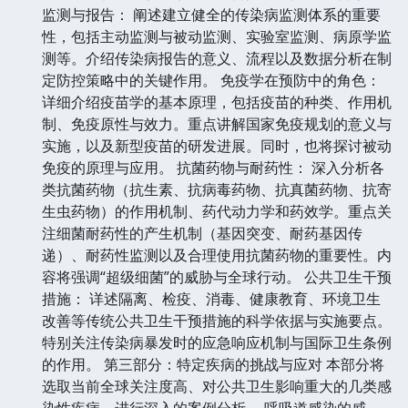
监测与报告： 阐述建立健全的传染病监测体系的重要
性，包括主动监测与被动监测、实验室监测、病原学监
测等。介绍传染病报告的意义、流程以及数据分析在制
定防控策略中的关键作用。 免疫学在预防中的角色：
详细介绍疫苗学的基本原理，包括疫苗的种类、作用机
制、免疫原性与效力。重点讲解国家免疫规划的意义与
实施，以及新型疫苗的研发进展。同时，也将探讨被动
免疫的原理与应用。 抗菌药物与耐药性： 深入分析各
类抗菌药物（抗生素、抗病毒药物、抗真菌药物、抗寄
生虫药物）的作用机制、药代动力学和药效学。重点关
注细菌耐药性的产生机制（基因突变、耐药基因传
递）、耐药性监测以及合理使用抗菌药物的重要性。内
容将强调“超级细菌”的威胁与全球行动。 公共卫生干预
措施： 详述隔离、检疫、消毒、健康教育、环境卫生
改善等传统公共卫生干预措施的科学依据与实施要点。
特别关注传染病暴发时的应急响应机制与国际卫生条例
的作用。 第三部分：特定疾病的挑战与应对 本部分将
选取当前全球关注度高、对公共卫生影响重大的几类感
染性疾病，进行深入的案例分析。 呼吸道感染的威