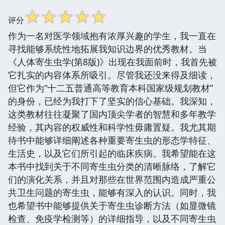
☆
☆
☆
☆
☆
评分
作为一名对医学领域抱有浓厚兴趣的学生，我一直在
寻找能够系统性地拓展我知识边界的优秀教材。当
《人体寄生虫学(第8版)》出现在我面前时，我首先被
它扎实的内容体系所吸引。尽管我还没来得及细读，
但它作为“十二五普通高等教育本科国家级规划教材”
的身份，已经为我打下了坚实的信心基础。我深知，
这类教材往往凝聚了国内顶尖学者的智慧和多年教学
经验，其内容的权威性和科学性毋庸置疑。我尤其期
待书中能够详细阐述各种重要寄生虫的形态学特征、
生活史，以及它们所引起的临床疾病。我希望能在这
本书中找到关于不同寄生虫分类的清晰脉络，了解它
们的演化关系，并且对那些在世界范围内造成严重公
共卫生问题的寄生虫，能够有深入的认识。同时，我
也希望书中能够提供关于寄生虫诊断方法（如显微镜
检查、免疫学检测等）的详细指导，以及不同寄生虫