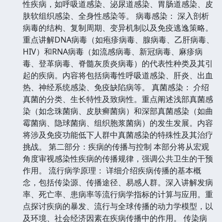
性疾病，如呼吸道感染、泌尿道感染、胃肠道感染、皮
肤软组织感染、全身性感染等。 病毒感染： 深入剖析
病毒的结构、复制周期、变异机制以及免疫逃逸策略。
重点讲解DNA病毒（如疱疹病毒、腺病毒、乙肝病毒、
HIV）和RNA病毒（如流感病毒、新冠病毒、麻疹病
毒、登革病毒、脊髓灰质炎病毒）的代表性种类及其引
起的疾病。内容将包括病毒性呼吸道感染、肝炎、出血
热、神经系统感染、免疫缺陷病等。 真菌感染： 介绍
真菌的分类、生长特性及致病性。重点阐述浅部真菌感
染（如念珠菌病、皮肤癣菌病）和深部真菌感染（如曲
霉菌病、隐球菌病、组织胞浆菌病）的发生发展。内容
将涉及免疫功能低下人群中真菌感染的特殊性及其治疗
挑战。 第二部分：疾病的传播与控制 本部分将从宏观
角度审视感染性疾病的传播规律，强调公共卫生的干预
作用。 流行病学原理： 详细介绍疾病传播的基本概
念，包括传染源、传播途径、易感人群。深入讲解发病
率、死亡率、患病率等流行病学指标的计算与应用。重
点探讨疾病的暴发、流行与全球传播的动力学模型，以
及环境、社会经济因素在疾病传播中的作用。 传染病