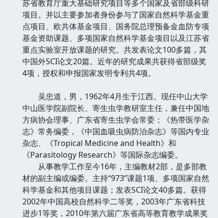
苏省教育厅重大基础研究项目等多个国家及省部级科研
项目。并以主要参加者身份参与了国家自然科学基金重
点项目、欧共体基金项目、国务院总理预备金血防专项
基金资助课题、多项国家自然科学基金项目以及江苏省
重点实验室开放课题的研究。共发表论文100多篇，其
中国外SCI论文20篇。近年的研究成果共获得省部级奖
4项，授权和申报国家发明专利共4项。
吴忠道，男，1962年4月生于江西。现任中山大学
中山医学院副院长、寄生虫学教研室主任，兼任中国地
方病协会理事、广东省寄生虫学会常委；《热带医学杂
志》常务编委，《中国血吸虫病防治杂志》等国内专业
杂志、《Tropical Medicine and Health》和
《Parasitology Research》等国际杂志编委。
从事教学工作至今16年，主编教材2部，是多部教
材的副主编或编委。主持“973”课题1项、多项国家自然
科学基金和其他项目课题；发表SCI论文40多篇。获得
2002年中国高校自然科学二等奖，2003年广东省科技
进步1等奖，2010年第六届广东省高等教育教学成果奖