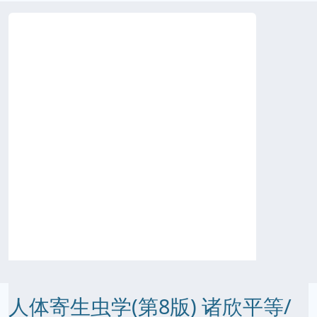
人体寄生虫学(第8版) 诸欣平等/