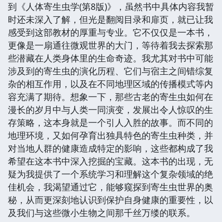
到《人体寄生虫学(第8版)》，虽然书中具体内容我暂
时还未深入了解，但光是翻阅目录和扉页，就已让我
感受到这部教材的厚重与专业。它不仅仅是一本书，
更像是一扇通往微观世界的大门，等待着我去探索那
些潜藏在人类身体里的生命奇迹。我尤其对书中可能
涉及到的寄生虫的演化历程、它们与宿主之间错综复
杂的相互作用，以及在不同地理区域的传播模式等内
容充满了期待。想象一下，那些古老的寄生虫如何在
漫长的岁月中与人类一同演变，发展出令人惊叹的生
存策略，这本身就是一个引人入胜的故事。而不同的
地理环境，又如何孕育出独具特色的寄生虫种类，并
对当地人群的健康造成特定的影响，这些都构成了我
希望在这本书中深入挖掘的宝藏。这本书的出现，无
疑为我提供了一个系统学习和理解这个复杂领域的绝
佳机会，我渴望通过它，能够窥探到寄生虫世界的奥
秘，从而更深刻地认识到保护自身健康的重要性，以
及我们与这些微小生物之间那千丝万缕的联系。