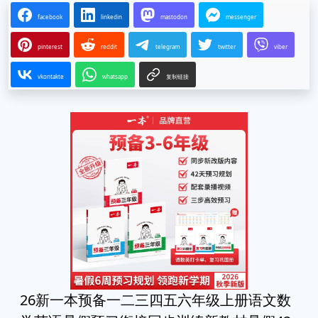
facebook
linkedin
mastodon
messenger
pinterest
reddit
telegram
twitter
viber
vkontakte
whatsapp
复制链接
26新一本预备一二三四五六年级上册语文数