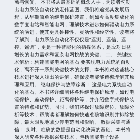
离与恢复。 本书将从最基础的概念入手，为读者勾勒
出电力系统自动化的宏伟蓝图。我们将追溯其发展历
程，从早期简单的继电保护装置，到如今高度集成化的
数字变电站和智能电网，理解技术进步如何驱动电力系
统的演进，使其更具鲁棒性、灵活性和经济性。读者将
了解到，电力系统自动化不仅仅是“遥测、遥信、遥
控、遥调”，更是一种智能化的指挥体系，是应对日益
增长的电力需求和复杂电网挑战的关键。 二、 关键技
术解析：构建智能电网的基石 要实现电力系统的自动
化，离不开一系列关键技术的支撑。本书将对这些核心
技术进行深入浅出的讲解，确保读者能够透彻理解其原
理和应用。 继电保护与故障诊断： 这是电力系统自动
化的基石。本书将详细阐述各种继电保护原理，如过电
流保护、差动保护、距离保护等，并介绍数字式保护装
置的特点和优势。同时，我们将探讨故障定位、故障分
析等技术，帮助读者理解如何快速准确地识别并排除故
障，最大限度地减少停电范围和影响。 数据采集与通
信： 实时、准确的数据是自动化决策的基础。本书将
深入研究各种数据采集技术，包括智能电子设备