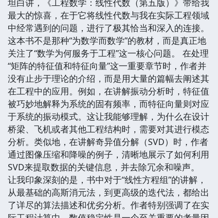
坦白讲，《工程数学：线性代数（第五版）》带给我
最大的惊喜，在于它将线性代数与我在实际工程领域
中经常遇到的问题，进行了极其恰当和深入的连接。
这本书不是那种“为数学而数学”的教材，而是真正地
关注了“数学为何服务于工程”这一核心问题。 在处理
“矩阵的特征值和特征向量”这一重要章节时，作者并
没有止步于理论的介绍，而是用大量的篇幅去阐述其
在工程中的应用。例如，在讲解振动分析时，特征值
被巧妙地解释为系统的固有频率，而特征向量则对应
于系统的振动模式。这让我能够理解，为什么在设计
桥梁、飞机或者其他工程结构时，需要对其进行模态
分析。类似地，在讲解奇异值分解（SVD）时，作者
通过图像压缩和降噪的例子，清晰地展示了如何利用
SVD来提取数据的关键信息，并去除冗余和噪声。
让我印象深刻的是，书中对于“线性方程组”的讲解，
从最基础的高斯消元法，到更高级的迭代法，都给出
了详尽的算法描述和优劣分析。作者特别强调了在实
际工程计算中，数值稳定性是一个至关重要的考量因