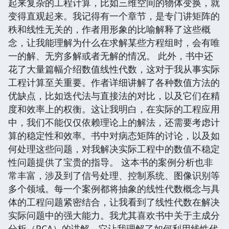
起来复杂的工程计算，比如三维空间的物体变换，就
变得直观起来。我记得有一个章节，是专门讲矩阵的
秩和线性无关的，作者用形象的比喻解释了这些概
念，让我能理解为什么在求解某些方程组时，会有唯
一的解、无穷多解或者无解的情况。 此外，书中还
花了大量篇幅介绍数值线性代数，这对于我从事实际
工程计算至关重要。作者详细讲解了各种数值方法的
优缺点，比如迭代法与直接法的对比，以及它们在精
度和效率上的权衡。这让我明白，在实际的工程应用
中，我们不能仅仅依赖理论上的解法，还需要考虑计
算的稳定性和效率。书中对病态矩阵的讨论，以及如
何处理这些问题，对我解决实际工程中的数值不稳定
性问题提供了宝贵的指导。 这本书的案例分析也非
常丰富，涉及到了信号处理、控制系统、图像识别等
多个领域。每一个案例都将抽象的线性代数概念与具
体的工程问题紧密结合，让我看到了线性代数在解决
实际问题中的强大能力。我尤其喜欢书中关于主成分
分析（PCA）的讲解，它让我理解了如何利用线性代