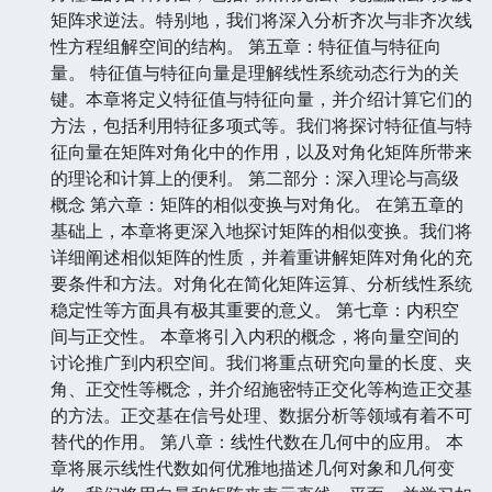
矩阵求逆法。特别地，我们将深入分析齐次与非齐次线
性方程组解空间的结构。 第五章：特征值与特征向
量。 特征值与特征向量是理解线性系统动态行为的关
键。本章将定义特征值与特征向量，并介绍计算它们的
方法，包括利用特征多项式等。我们将探讨特征值与特
征向量在矩阵对角化中的作用，以及对角化矩阵所带来
的理论和计算上的便利。 第二部分：深入理论与高级
概念 第六章：矩阵的相似变换与对角化。 在第五章的
基础上，本章将更深入地探讨矩阵的相似变换。我们将
详细阐述相似矩阵的性质，并着重讲解矩阵对角化的充
要条件和方法。对角化在简化矩阵运算、分析线性系统
稳定性等方面具有极其重要的意义。 第七章：内积空
间与正交性。 本章将引入内积的概念，将向量空间的
讨论推广到内积空间。我们将重点研究向量的长度、夹
角、正交性等概念，并介绍施密特正交化等构造正交基
的方法。正交基在信号处理、数据分析等领域有着不可
替代的作用。 第八章：线性代数在几何中的应用。 本
章将展示线性代数如何优雅地描述几何对象和几何变