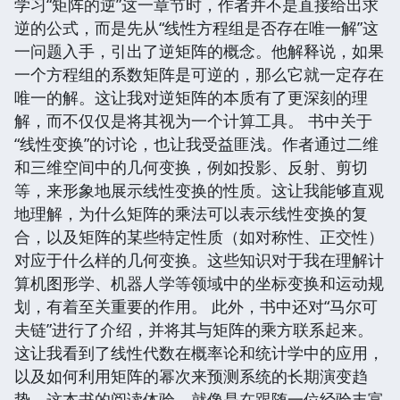
学习“矩阵的逆”这一章节时，作者并不是直接给出求
逆的公式，而是先从“线性方程组是否存在唯一解”这
一问题入手，引出了逆矩阵的概念。他解释说，如果
一个方程组的系数矩阵是可逆的，那么它就一定存在
唯一的解。这让我对逆矩阵的本质有了更深刻的理
解，而不仅仅是将其视为一个计算工具。 书中关于
“线性变换”的讨论，也让我受益匪浅。作者通过二维
和三维空间中的几何变换，例如投影、反射、剪切
等，来形象地展示线性变换的性质。这让我能够直观
地理解，为什么矩阵的乘法可以表示线性变换的复
合，以及矩阵的某些特定性质（如对称性、正交性）
对应于什么样的几何变换。这些知识对于我在理解计
算机图形学、机器人学等领域中的坐标变换和运动规
划，有着至关重要的作用。 此外，书中还对“马尔可
夫链”进行了介绍，并将其与矩阵的乘方联系起来。
这让我看到了线性代数在概率论和统计学中的应用，
以及如何利用矩阵的幂次来预测系统的长期演变趋
势。这本书的阅读体验，就像是在跟随一位经验丰富