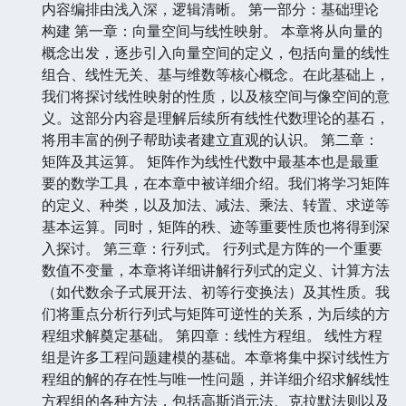
内容编排由浅入深，逻辑清晰。 第一部分：基础理论
构建 第一章：向量空间与线性映射。 本章将从向量的
概念出发，逐步引入向量空间的定义，包括向量的线性
组合、线性无关、基与维数等核心概念。在此基础上，
我们将探讨线性映射的性质，以及核空间与像空间的意
义。这部分内容是理解后续所有线性代数理论的基石，
将用丰富的例子帮助读者建立直观的认识。 第二章：
矩阵及其运算。 矩阵作为线性代数中最基本也是最重
要的数学工具，在本章中被详细介绍。我们将学习矩阵
的定义、种类，以及加法、减法、乘法、转置、求逆等
基本运算。同时，矩阵的秩、迹等重要性质也将得到深
入探讨。 第三章：行列式。 行列式是方阵的一个重要
数值不变量，本章将详细讲解行列式的定义、计算方法
（如代数余子式展开法、初等行变换法）及其性质。我
们将重点分析行列式与矩阵可逆性的关系，为后续的方
程组求解奠定基础。 第四章：线性方程组。 线性方程
组是许多工程问题建模的基础。本章将集中探讨线性方
程组的解的存在性与唯一性问题，并详细介绍求解线性
方程组的各种方法，包括高斯消元法、克拉默法则以及