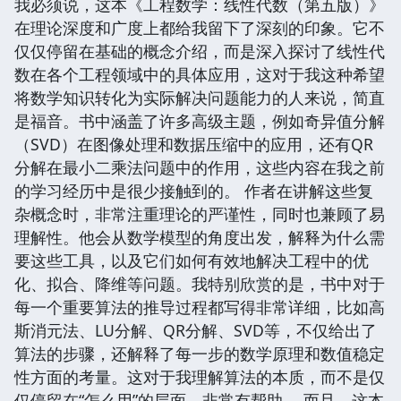
我必须说，这本《工程数学：线性代数（第五版）》
在理论深度和广度上都给我留下了深刻的印象。它不
仅仅停留在基础的概念介绍，而是深入探讨了线性代
数在各个工程领域中的具体应用，这对于我这种希望
将数学知识转化为实际解决问题能力的人来说，简直
是福音。书中涵盖了许多高级主题，例如奇异值分解
（SVD）在图像处理和数据压缩中的应用，还有QR
分解在最小二乘法问题中的作用，这些内容在我之前
的学习经历中是很少接触到的。 作者在讲解这些复
杂概念时，非常注重理论的严谨性，同时也兼顾了易
理解性。他会从数学模型的角度出发，解释为什么需
要这些工具，以及它们如何有效地解决工程中的优
化、拟合、降维等问题。我特别欣赏的是，书中对于
每一个重要算法的推导过程都写得非常详细，比如高
斯消元法、LU分解、QR分解、SVD等，不仅给出了
算法的步骤，还解释了每一步的数学原理和数值稳定
性方面的考量。这对于我理解算法的本质，而不是仅
仅停留在“怎么用”的层面，非常有帮助。 而且，这本