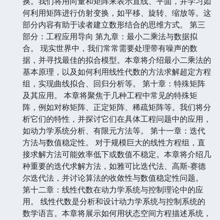
换。我们将用向量和矩阵来表示直线、平面，并学习如
何利用矩阵进行仿射变换，如平移、旋转、缩放等。这
部分内容有助于读者建立数形结合的思维方式。 第三
部分：工程应用导向 第九章：最小二乘法与数据拟
合。 现实世界中，我们常常需要处理带有噪声的数
据，并寻找最佳的拟合模型。本章将介绍最小二乘法的
基本原理，以及如何利用线性代数的方法求解超定方程
组，实现曲线拟合、回归分析等。 第十章：特殊矩阵
及其应用。 本章将聚焦于几种工程中常见的特殊矩
阵，例如对称矩阵、正定矩阵、稀疏矩阵等。我们将分
析它们的特性，并探讨它们在具体工程问题中的应用，
如动力学系统分析、有限元方法等。 第十一章：迭代
方法与数值稳定性。 对于规模巨大的线性方程组，直
接求解方法可能效率低下或数值不稳定。本章将介绍几
种重要的迭代求解方法，如雅可比迭代法、高斯-赛德
尔迭代法，并讨论算法的收敛性与数值稳定性问题。
第十二章：线性代数在动力学系统与控制理论中的应
用。 线性代数是分析和设计动力学系统与控制系统的
数学语言。本章将展示如何用状态空间方程描述系统，