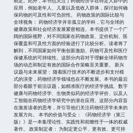
制定。此外，本书也关注了药物经济学在特定人群中的
应用，例如老年人、儿童以及低收入群体，探讨如何确
保药物的可及性和可负担性。 药物政策的国际比较与
全球视角： 药物经济学并非孤立的学科，它与全球的
健康政策和社会经济发展紧密相连。本书提供了一个广
阔的国际视野，对不同国家在药物政策、定价机制、医
保覆盖和可及性方面的经验进行了比较分析。读者将了
解到，不同国家如何平衡创新激励、药物可及性和医疗
保健系统的可持续性。这部分内容对于理解全球药物市
场的动态和制定有效的国际合作策略至关重要。 新兴
议题与未来展望： 随着医疗技术的不断进步和支付模
式的演变，药物经济学领域也在不断发展。本书的最后
部分着眼于前沿议题，如精准医疗的经济学挑战、数字
健康与药物经济学、生物类似药的经济学评价、以及人
工智能在药物经济学研究中的潜在应用。这部分内容旨
在激发读者的思考，并引导他们关注药物经济学未来的
发展方向。 本书的价值与受众： 《药物经济学（第三
版）》是一本集理论性、实践性和前瞻性于一体的权威
著作。 政策制定者： 为制定更公平、更有效、更可持