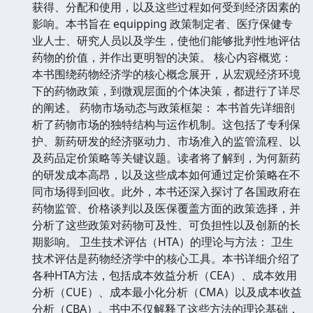
获得、分配和使用，以及这些过程如何受到经济因素的
影响。本书旨在 equipping 政策制定者、医疗保健专
业人士、研究人员以及学生，使他们能够批判性地评估
药物的价值，并作出更明智的决策。 核心内容概览：
本书围绕药物经济学的核心概念展开，从宏观经济环境
下的药物政策，到微观层面的个体决策，都进行了详尽
的阐述。 药物市场动态与政策框架： 本书首先详细剖
析了药物市场的独特结构与运作机制。这包括了专利保
护、新药研发的经济驱动力、市场准入的监管流程、以
及药品定价策略等关键议题。读者将了解到，为何新药
的研发成本高昂，以及这些成本如何通过定价策略在不
同市场得到回收。此外，本书还深入探讨了各国政府在
药物监管、价格谈判以及医保覆盖方面的政策选择，并
分析了这些政策对药物可及性、可负担性以及创新的长
期影响。 卫生技术评估（HTA）的理论与方法： 卫生
技术评估是药物经济学中的核心工具。本书详细介绍了
各种HTA方法，包括成本效益分析（CEA）、成本效用
分析（CUE）、成本最小化分析（CMA）以及成本收益
分析（CBA）。书中不仅解释了这些方法的理论基础，