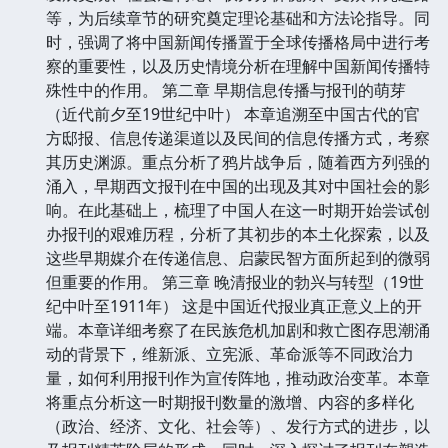
等，为后续章节的研究奠定理论基础和方法论指导。同
时，强调了将中国新闻传播置于全球传播格局中进行考
察的重要性，以及历史情境分析在理解中国新闻传播特
殊性中的作用。 第二章 早期信息传播与报刊的萌芽
（近代前夕至19世纪中叶） 本章追溯至中国古代的官
方邸报、信息传递渠道以及民间的信息传播方式，考察
其历史渊源。重点分析了鸦片战争后，随着西方列强的
涌入，早期西文报刊在中国的出现及其对中国社会的影
响。在此基础上，梳理了中国人在这一时期开始尝试创
办报刊的艰难历程，分析了其初步的本土化探索，以及
这些早期媒介在传递信息、启蒙民智方面所起到的微弱
但重要的作用。 第三章 晚清报业的勃兴与转型（19世
纪中叶至1911年） 这是中国近代报业真正意义上的开
端。本章详细考察了在民族危机加剧和救亡图存思潮涌
动的背景下，维新派、立宪派、革命派等不同政治力
量，如何利用报刊作为宣传阵地，推动政治变革。本章
将重点分析这一时期报刊数量的激增、内容的多样化
（政治、经济、文化、社会等）、发行方式的进步，以