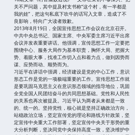
关不严问题，其中提及村支书称“这个村，有一半都是
我的娃”，把这句私底下吹牛的话写入文章，造成了不
良影响，特向广大读者致歉。
2013年8月19日，全国宣传思想工作会议在北京召开。
中共中央总书记、国家主席、中央军委主席习近平出席
会议并发表重要讲话。他强调，宣传思想工作一定要把
围绕中心、服务大局作为基本职责，胸怀大局、把握大
势、着眼大事，找准工作切入点和着力点，做到因势而
谋、应势而动、顺势而为。
习近平在讲话中强调，经济建设是党的中心工作，意识
形态工作是党的一项极端重要的工作。宣传思想工作就
是要巩固马克思主义在意识形态领域的指导地位，巩固
全党全国人民团结奋斗的共同思想基础。党性和人民性
的关系也再次被提及。习近平认为两者从来都是一致
的、统一的。坚持党性，核心就是坚持正确政治方向，
站稳政治立场，坚定宣传党的理论和路线方针政策，坚
定宣传中央重大工作部署，坚定宣传中央关于形势的重
大分析判断，坚决同党中央保持高度一致，坚决维护中