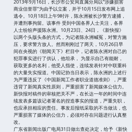
2013年9月16日，长沙市公安局直属分局以“涉嫌损害
商业信誉罪”为由予以立案，并于10月15日发布网上追
逃令。10月18日上午9时许，陈永洲被长沙警方逮捕，
并遭刑事拘留。该事件 受到中国各界人士关注，各界
人士纷纷声援陈永洲。10月23日、24日，《新快报》
以两个头版头条的方式，为记者陈永洲喊冤，对警方施
压，要求警方放人。然而刚刚过了两天，10月26日早
间在央视的《朝闻天下》栏目中，记者陈永洲对自己的
犯罪事实进行了供认，他坦承， 为显示自己有能耐，
获取更多的名利，他受人指使，连续发表针对中联重科
的大量失实报道。中国记协当日表示，陈永洲的上述行
为严重违反了《中国新闻工作者职业道德准则》，严重
违背了新闻真实性原则，严重损害了新闻媒体公信力。
新快报对稿件的审核把关不严，在长达一年的时间中连
续发表多篇该记者署名的捏造事实的报道，严重失职，
也应承担相应的责任。事发后报纸采取的不当做法，也
严重损害了媒体的公信力，必须对存在问题进行认真整
改。
广东省新闻出版广电局31日做出查处决定，给予《新快