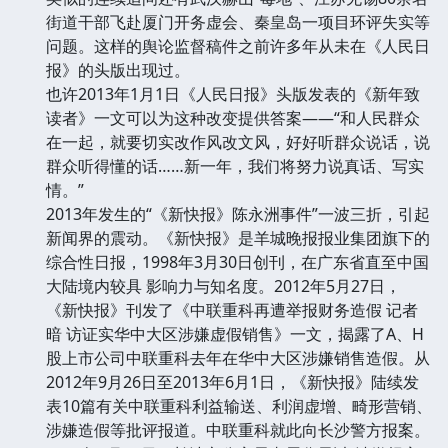
街道干部飞赴厦门开务虚会、秦皇岛一项目环评失实等
问题。这样的舆论监督稿件之前许多年从未在《人民日
报》的头版出现过。
也许2013年1月1日《人民日报》头版发表的《新年致
读者》一文可以为这种改变提供答案——“和人民群众
在一起，就要切实改作风改文风，好好听群众说话，说
群众听得懂的话……新一年，我们将努力说真话、写实
情。”
2013年发生的“《新快报》陈永洲事件”一波三折，引起
新闻界的震动。《新快报》是羊城晚报报业集团旗下的
综合性日报，1998年3月30日创刊，在广东省直至中国
大陆境内较具 影响力与知名度。2012年5月27日，
《新快报》刊发了《中联重科再遭举报财务造假 记者
暗 访证实华中大区涉嫌虚假销售》一文，揭露了A、H
股上市公司中联重科去年在华中大区涉嫌销售造假。从
2012年9月26日至2013年6月1日，《新快报》陆续发
表10篇有关中联重科利益输送、利润虚增、畸形营销、
涉嫌造假等批评报道。中联重科就此向长沙警方报案。