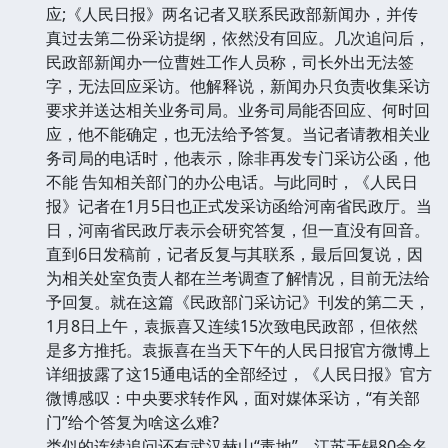
应;《人民日报》两名记者又联系民政部新闻办，并传
真过去第二份采访提纲，依然没有回应。几次追问后，
民政部新闻办一位曹姓工作人员称，司长外出无法签
字，无法回应采访。他解释说，新闻办只负责收集采访
要求并送达相关业务司局。业务司局能否回应、何时回
应，他不能确定，也无法给予答复。当记者请教相关业
务司局的电话时，他表示，除非再发专门采访公函，他
不能 告知相关部门的办公电话。与此同时，《人民日
报》记者在1月5日也正式发采访函给河南省民政厅。当
日，河南省民政厅表示会研究答复，但一直没有回音。
直到6日发稿前，记者反复与其联系，最后回复说，因
为相关处室负责人都在兰考调查了解情况，目前无法给
予回复。就在这篇《民政部门采访记》刊发的第二天，
1月8日上午，袁振喜又连续15次致电民政部，但依然
是多方推托。袁振喜在当天下午的人民日报官方微博上
详细披露了这15通电话的全部经过，《人民日报》官方
微博感叹：中央要求转作风，面对媒体采访，“有关部
门”给个答复为啥这么难?
类似的连续追问还有武汉赫山“毒地”、江苏无锡80余名