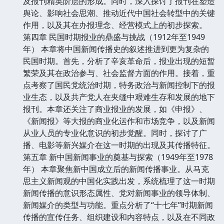
及报刊精英阶层的形成。同时，深入探讨了报刊在塑造
舆论、影响社会思潮、推动近代中国社会转型中的关键
作用，以及其在办报理念、经营模式上的初步探索。
第四章 民国时期报业的鼎盛与挑战（1912年至1949
年） 本章将中国新闻传播史的叙述推进到更为复杂的
民国时期。首先，分析了辛亥革命后，报业出现的短暂
繁荣及其在政治参与、社会监督方面的作用。接着，重
点考察了国民党统治时期，特务政治与新闻控制下的报
业生态，以及共产党人在夹缝中艰难生存和发展的地下
报刊。本章还关注了商业报业的发展，如《申报》、
《新闻报》等大报的商业化运作和市场竞争，以及新闻
从业人员的专业化意识的初步觉醒。同时，探讨了广
播、电影等新兴媒介在这一时期的出现及其传播特征。
第五章 新中国新闻事业的奠基与探索（1949年至1978
年） 本章聚焦新中国成立后的新闻传播事业。从马克
思主义新闻观的中国化实践出发，系统梳理了这一时期
新闻传播的意识形态属性、党对新闻事业的领导体制、
新闻媒介的类型与功能。重点分析了“十七年”时期新闻
传播的宣传任务、组织建设和内容特点，以及在不同政