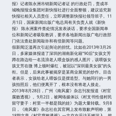
报》记者陈永洲吊销新闻记者证 的行政处罚，责成羊
城晚报报业集团对新快报社进行全面整顿，建议追究新
快报社相关人员责任，立即调整新快报社领导班子。11
月1日，国家新闻出版广电总局有关负责人就《新快
报》 陈永洲案件查处情况发表谈话，要求全国新闻单
位和新闻记者吸取教训，要求各地新闻出版广电行政部
门依法查处新闻敲诈和有偿新闻等问题。
假新闻泛滥再次引起舆论的担忧。比如在2013年3月26
日，多家媒体报道了深圳的湖南新化籍“90后”女孩文芳
蹲在路边给一名流浪老人喂盒饭的感人图片，该喂饭女
孩文芳在微 博上顿时爆红，被冠以“深圳最美女孩”的头
衔。但是，后来此事被揭穿是某商业展览的炒作。目击
者表示，女孩给老人喂饭仅是摆造型。与她同行的一男
孩拍照后，他们便离开了，根本没有将老人接走。
2013年8月28日，广州《南风窗》杂志刊发报道《村官
腐败透视》。9月2日，被网络媒体以《村支书性侵村民
留守妻子：村里一半都是我的娃》为题大量转载。9月8
日，《南风窗》杂志社在其官网上发布致歉声明称，第
18期文章《村官腐败透视》一文存在采访不够深入、把