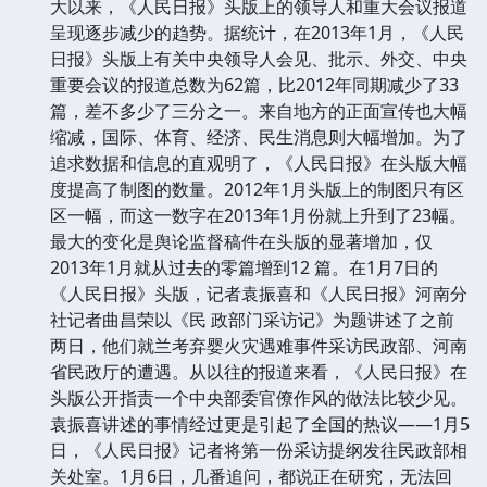
大以来，《人民日报》头版上的领导人和重大会议报道
呈现逐步减少的趋势。据统计，在2013年1月，《人民
日报》头版上有关中央领导人会见、批示、外交、中央
重要会议的报道总数为62篇，比2012年同期减少了33
篇，差不多少了三分之一。来自地方的正面宣传也大幅
缩减，国际、体育、经济、民生消息则大幅增加。为了
追求数据和信息的直观明了，《人民日报》在头版大幅
度提高了制图的数量。2012年1月头版上的制图只有区
区一幅，而这一数字在2013年1月份就上升到了23幅。
最大的变化是舆论监督稿件在头版的显著增加，仅
2013年1月就从过去的零篇增到12 篇。在1月7日的
《人民日报》头版，记者袁振喜和《人民日报》河南分
社记者曲昌荣以《民 政部门采访记》为题讲述了之前
两日，他们就兰考弃婴火灾遇难事件采访民政部、河南
省民政厅的遭遇。从以往的报道来看，《人民日报》在
头版公开指责一个中央部委官僚作风的做法比较少见。
袁振喜讲述的事情经过更是引起了全国的热议——1月5
日，《人民日报》记者将第一份采访提纲发往民政部相
关处室。1月6日，几番追问，都说正在研究，无法回