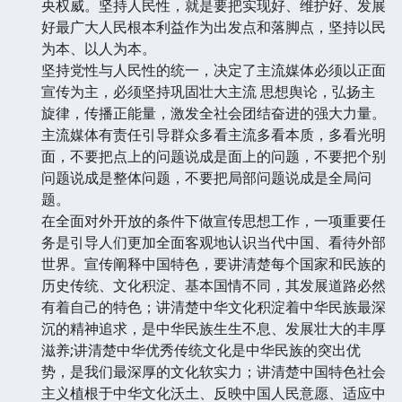
央权威。坚持人民性，就是要把实现好、维护好、发展
好最广大人民根本利益作为出发点和落脚点，坚持以民
为本、以人为本。
坚持党性与人民性的统一，决定了主流媒体必须以正面
宣传为主，必须坚持巩固壮大主流 思想舆论，弘扬主
旋律，传播正能量，激发全社会团结奋进的强大力量。
主流媒体有责任引导群众多看主流多看本质，多看光明
面，不要把点上的问题说成是面上的问题，不要把个别
问题说成是整体问题，不要把局部问题说成是全局问
题。
在全面对外开放的条件下做宣传思想工作，一项重要任
务是引导人们更加全面客观地认识当代中国、看待外部
世界。宣传阐释中国特色，要讲清楚每个国家和民族的
历史传统、文化积淀、基本国情不同，其发展道路必然
有着自己的特色；讲清楚中华文化积淀着中华民族最深
沉的精神追求，是中华民族生生不息、发展壮大的丰厚
滋养;讲清楚中华优秀传统文化是中华民族的突出优
势，是我们最深厚的文化软实力；讲清楚中国特色社会
主义植根于中华文化沃土、反映中国人民意愿、适应中