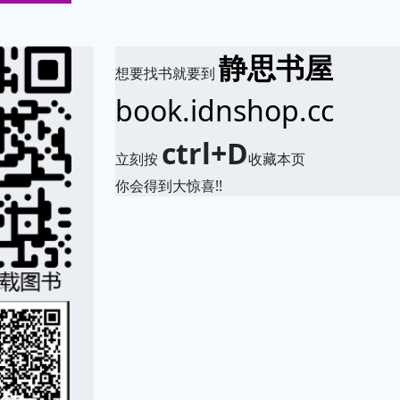
静思书屋
想要找书就要到
book.idnshop.cc
ctrl+D
立刻按
收藏本页
你会得到大惊喜!!