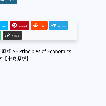
senger
pinterest
reddit
telegram
复制链接
E Principles of Economics
济学【中商原版】