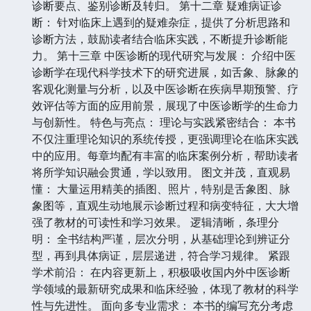
诊断要点、鉴别诊断及转归。 第十二章 疑难病证诊
断： 针对临床上遇到的疑难杂症，提供了分析思路和
诊断方法，鼓励读者结合临床实践，不断提升诊断能
力。 第十三章 中医诊断的现代研究与发展： 介绍中医
诊断学在现代科学技术下的研究进展，如舌象、脉象的
客观化测量与分析，以及中医诊断在疾病早期预警、疗
效评估等方面的应用前景，展现了中医诊断学的生命力
与创新性。 特色与亮点： 理论与实践紧密结合： 本书
不仅注重理论知识的系统传授，更强调理论在临床实践
中的应用。每章均配有丰富的临床案例分析，帮助读者
将所学知识融会贯通，学以致用。 图文并茂，直观易
懂： 大量运用精美的插图、照片，特别是舌象图、脉
象图等，直观生动地展示诊断过程和病变特征，大大增
强了教材的可读性和学习效果。 逻辑清晰，条理分
明： 全书结构严谨，层次分明，从基础理论到辨证分
型，再到具体病证，层层递进，符合学习规律。 紧跟
学术前沿： 在内容更新上，积极吸收国内外中医诊断
学领域的最新研究成果和临床经验，体现了教材的科学
性与先进性。 面向多专业需求： 本书的编写充分考虑