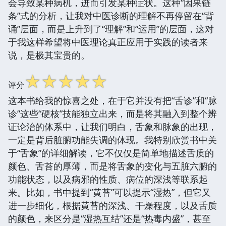
会导致某种病机，进而引发某种症状。这种“因果链
条”式的分析，让我对中医诊断的理解不再停留在“背
诵”层面，而是上升到了“理解”和“运用”的层面，这对
于我这样希望将中医理论真正应用于实践的读者来
说，是极其宝贵的。
☆
☆
☆
☆
☆
评分
这本书给我的惊喜之处，在于它并没有把“舌诊”和“脉
诊”这些“硬核”技能独立出来，而是将其融入到整个辨
证论治的体系中，让我们明白，舌象和脉象的出现，
一定是背后脏腑功能失调的体现。我特别欣赏书中关
于“舌象”的详细解读，它不仅仅是简单地描述舌质的
颜色、舌苔的厚薄，而是将舌象的变化与五脏六腑的
功能状态，以及病邪的性质、病位的深浅等联系起
来。比如，书中提到“黄苔”可以提示“湿热”，但它又
进一步细化，根据黄苔的深浅、干燥程度，以及舌质
的颜色，来区分是“湿热互结”还是“热毒内盛”，甚至