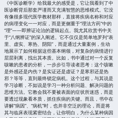
《中医诊断学》给我最大的感受是，它让我看到了中
医诊断背后那套严谨而又充满智慧的思维模式。它没
有像很多现代医学教材那样，直接将疾病名称和对应
的病理变化一一对应，而是更侧重于“理法方药”中的
“理”——即辨证论治的逻辑起点。我尤其欣赏书中关
于“八纲辨证”的深入阐述。它不仅仅是简单地罗列“表
里、虚实、寒热、阴阳”，而是通过大量案例，生动
地展示了如何根据这些基本纲领，对复杂的病情进行
层层剥离，找出其本质。比如，书中通过对一个反复
咳嗽的患者的分析，一步步引导读者思考：这个咳嗽
是外感还是内伤？是实证还是虚证？是寒邪还是热
邪？等等，直到最终锁定病机。这个过程，与其说是
学习诊断，不如说是学习一种分析问题、解决问题的
思维方法。它教会我不要被表面的症状所迷惑，而是
要透过现象看本质，抓住疾病的关键。而且，书中在
讲解“病因”、“病机”时，也并非空泛的理论，而是将
其与临床表现紧密结合，让你明白，为什么某种病因