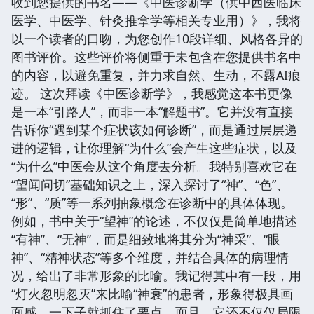
收到您提供的书名——《中医诊断学（供中西医临床
医学、中医学、针灸推拿学等相关专业用）》，我将
以一个读者的口吻，为您创作10段详细、风格各异的
图书评价。这些评价将侧重于未包含在您提供书名中
的内容，以避免重复，并力求自然、生动，不露AI痕
迹。 这次拜读《中医诊断学》，我感觉这本书更像
是一本“引路人”，而非一本“解题书”。它并没有直接
告诉你“遇到某个症状该如何诊断”，而是通过层层递
进的逻辑，让你理解“为什么”会产生这些症状，以及
“为什么”中医会从这个角度去分析。我特别喜欢它在
“望闻问切”基础知识之上，深入探讨了“神”、“色”、
“形”、“质”等一系列抽象概念在诊断中的具体体现。
例如，书中关于“望神”的论述，不仅仅是简单地描述
“有神”、“无神”，而是细致地将其分为“神采”、“眼
神”、“精神状态”等多个维度，并结合具体的病理情
况，给出了非常形象的比喻。我记得其中有一段，用
“灯火忽明忽灭”来比喻“神衰”的患者，形象得极具画
面感，一下子就抓住了要点。而且，它还不仅仅局限