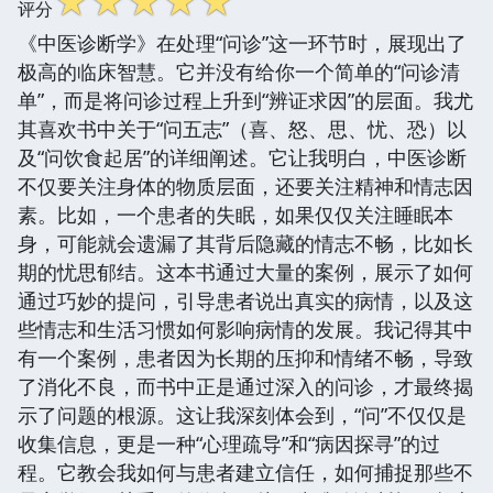
☆
☆
☆
☆
☆
评分
《中医诊断学》在处理“问诊”这一环节时，展现出了
极高的临床智慧。它并没有给你一个简单的“问诊清
单”，而是将问诊过程上升到“辨证求因”的层面。我尤
其喜欢书中关于“问五志”（喜、怒、思、忧、恐）以
及“问饮食起居”的详细阐述。它让我明白，中医诊断
不仅要关注身体的物质层面，还要关注精神和情志因
素。比如，一个患者的失眠，如果仅仅关注睡眠本
身，可能就会遗漏了其背后隐藏的情志不畅，比如长
期的忧思郁结。这本书通过大量的案例，展示了如何
通过巧妙的提问，引导患者说出真实的病情，以及这
些情志和生活习惯如何影响病情的发展。我记得其中
有一个案例，患者因为长期的压抑和情绪不畅，导致
了消化不良，而书中正是通过深入的问诊，才最终揭
示了问题的根源。这让我深刻体会到，“问”不仅仅是
收集信息，更是一种“心理疏导”和“病因探寻”的过
程。它教会我如何与患者建立信任，如何捕捉那些不