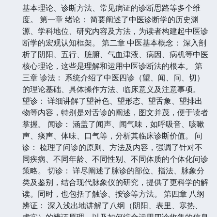
基本理论、诊断方法、常见病证的诊断思路等多个维
度。 第一章 绪论： 简要阐述了中医诊断学的历史渊
源、学科地位、研究内容及方法，为读者构建起中医诊
断学的宏观认知框架。 第二章 中医基本概念： 深入剖
析了阴阳、五行、脏腑、气血津液、病因、病机等中医
核心理论，这些是理解和运用中医诊断法的根本。 第
三章 诊法： 系统介绍了中医四诊（望、闻、问、切）
的理论基础、具体操作方法、临床意义及注意事项。
望诊： 详细讲解了望神色、望形态、望舌象、望排出
物等内容，特别是对舌诊的阐述，图文并茂，便于读者
掌握。 闻诊： 涵盖了闻声、闻气味，如呼吸音、咳嗽
声、痰声、体味、口气等，分析其临床诊断价值。 问
诊： 梳理了问诊的原则、方法及内容，强调了针对不
同疾病、不同年龄、不同性别、不同体质的个体化问诊
策略。 切诊： 详尽阐述了脉诊的部位、指法、脉象分
类及鉴别，结合现代脉象仪的研究，提供了更科学的解
读。同时，也包括了触诊、按诊等方法。 第四章 八纲
辨证： 深入浅出地讲解了八纲（阴阳、表里、寒热、
虚实）的辨证原理，以及如何综合运用四诊收集的信息