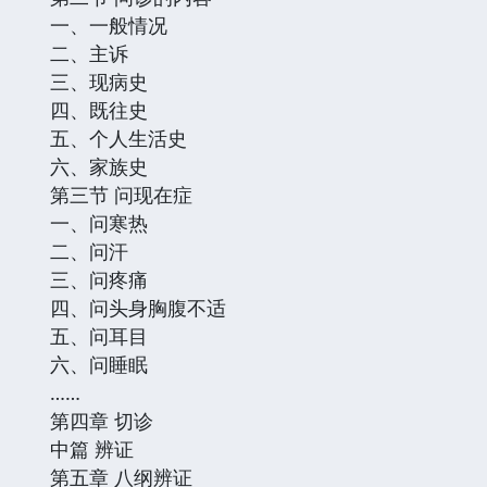
一、一般情况
二、主诉
三、现病史
四、既往史
五、个人生活史
六、家族史
第三节 问现在症
一、问寒热
二、问汗
三、问疼痛
四、问头身胸腹不适
五、问耳目
六、问睡眠
……
第四章 切诊
中篇 辨证
第五章 八纲辨证