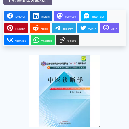
facebook
linkedin
mastodon
messenger
pinterest
reddit
telegram
twitter
viber
vkontakte
whatsapp
复制链接