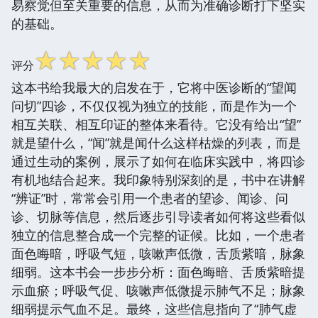
易察觉但至关重要的信息，从而为准确诊断打下坚实
的基础。
☆
☆
☆
☆
☆
评分
这本书给我最大的启发在于，它将中医诊断的“望闻
问切”四诊，不仅仅视为独立的技能，而是作为一个
相互关联、相互印证的整体来看待。它没有给出“望”
就是望什么，“闻”就是闻什么这样枯燥的列表，而是
通过生动的案例，展示了如何在临床实践中，将四诊
有机地结合起来。我印象特别深刻的是，书中在讲解
“辨证”时，常常会引用一个患者的望诊、闻诊、问
诊、切脉等信息，然后逐步引导读者如何将这些看似
独立的信息整合成一个完整的证候。比如，一个患者
面色晦暗，呼吸气短，咳嗽声低微，舌质紫暗，脉象
细弱。这本书会一步步分析：面色晦暗、舌质紫暗提
示血瘀；呼吸气促、咳嗽声低微提示肺气不足；脉象
细弱提示气血不足。最终，这些信息指向了“肺气虚