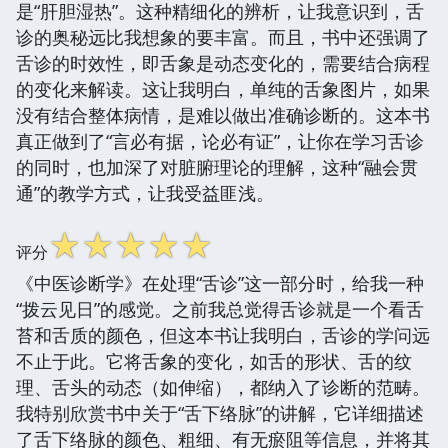
是“肝胆湿热”。这种精细化的辨析，让我意识到，舌
诊的奥秘远比我想象的要丰富。而且，书中还强调了
舌诊的时效性，即舌象是动态变化的，需要结合病程
的变化来解读。这让我明白，单纯的舌象图片，如果
没有结合整体病情，是难以做出准确诊断的。这本书
真正做到了“言必有据，论必有证”，让你在学习舌诊
的同时，也加深了对脏腑理论的理解，这种“融会贯
通”的教学方式，让我受益匪浅。
☆
☆
☆
☆
☆
评分
《中医诊断学》在处理“舌诊”这一部分时，给我一种
“拨云见日”的感觉。之前我总觉得舌诊就是一个看舌
苔和舌质的颜色，但这本书让我明白，舌诊的学问远
不止于此。它将舌象的变化，如舌的形状、舌的纹
理、舌头的动态（如伸缩），都纳入了诊断的范畴。
我特别欣赏书中关于“舌下络脉”的讲解，它详细描述
了舌下络脉的颜色、粗细、有无瘀阻等信息，并将其