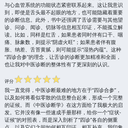
与心血管系统的功能状态紧密联系起来。这让我意识
到，即使是舌头最不起眼的地方，也可能隐藏着重要
的诊断信息。此外，书中还强调了舌诊需要与其他望
诊、问诊、闻诊、切脉等信息相互印证，不能孤立解
读。比如，同样是红舌，如果患者同时伴有口干、咽
痛、脉象数，则提示“阴虚火旺”；如果患者伴有腹
胀、纳差、舌苔黄腻，则可能提示“湿热内蕴”。这种
“四诊合参”的理念，让舌诊的诊断更加精准和全面，
也让我对中医诊断的整体性有了更深刻的认识。
☆
☆
☆
☆
☆
评分
我一直觉得，中医诊断最难的地方在于“四诊合参”，
以及如何将看似零散的信息整合起来，形成一个完整
的证候。而《中医诊断学》在这方面给了我极大的启
发。它并没有像一些速成手册那样，给你一个“症状-
证候”的对照表，而是深入剖析了“四诊”各自的侧重
点，以及它们之间如何相互印证、相互补充。我印象