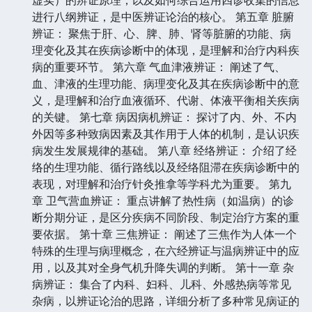
进行八纲辨证，是中医辨证论治的核心。 第五章 脏腑
辨证： 聚焦于肝、心、脾、肺、肾等脏腑的功能、病
理变化及其在疾病诊断中的体现，是理解和治疗内科疾
病的重要环节。 第六章 气血津液辨证： 阐述了气、
血、津液的生理功能、病理变化及其在疾病诊断中的意
义，是理解和治疗血液循环、代谢、体液平衡相关疾病
的关键。 第七章 病因病机辨证： 探讨了内、外、不内
外因等多种致病因素及其作用于人体的机制，是认识疾
病发生发展规律的基础。 第八章 经络辨证： 介绍了经
络的生理功能、循行路线以及经络阻滞在疾病诊断中的
表现，对理解和治疗针灸推拿等学科尤为重要。 第九
章 卫气营血辨证： 重点讲解了热性病（如温病）的诊
断分期分证，是区分疾病不同阶段、制定治疗方案的重
要依据。 第十章 三焦辨证： 阐述了三焦作为人体一个
特殊的生理与病理概念，在六经辨证与温病辨证中的应
用，以及其对全身气机升降失调的判断。 第十一章 杂
病辨证： 集合了内科、妇科、儿科、外感热病等常见
杂病，以辨证论治的思路，详细分析了多种常见病证的