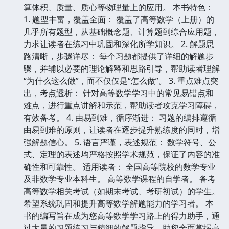
算体积、质量、质心等物理量上的应用。 本书特色：
1. 题型丰富，覆盖全面： 覆盖了高等数学（上册）的
几乎所有题型，从基础概念题、计算题到综合应用题，
力求让读者在练习中巩固和深化所学知识。 2. 解题思
路清晰，步骤详尽： 每个习题都提供了详细的解题步
骤，并辅以必要的理论解释和思路引导，帮助读者理解
“为什么这么做”，而不仅仅是“怎么做”。 3. 重点难点突
出，考点透析： 针对高等数学学习中的常见易错点和
难点，进行重点讲解和示范，帮助读者攻克学习障碍，
有效备考。 4. 由易到难，循序渐进： 习题的编排遵循
由易到难的原则，让读者在逐步提升熟练度的同时，增
强解题信心。 5. 语言严谨，表述规范： 数学符号、公
式、定理的表述均严格按照学术规范，保证了内容的准
确性和可靠性。 适用读者： 全国高等院校的数学专业
及非数学专业本科生。 高等数学课程的自学者。 备考
高等数学相关考试（如期末考试、考研初试）的学生。
希望系统巩固和提升高等数学解题能力的学习者。 本
书的编写旨在成为您高等数学学习路上的得力助手，通
过大量的习题练习与精细的解题指导，助您全面掌握高