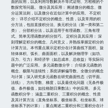
面的应用，以及利用导数解决不等式证明、方程根的个
数探究等问题。 微分及其应用： 阐述微分的概念、微
分运算法则，以及微分在近似计算中的应用。 不定积
分： 详尽介绍不定积分的概念、性质，以及常用的积
分方法，包括直接积分法、换元积分法（第一类和第二
类）、分部积分法，以及适用于有理函数、三角有理
式、简单无理函数的积分技巧。 定积分及其应用： 深
刻理解定积分的概念、几何意义，并熟练掌握定积分的
计算方法。本书重点展示定积分在计算曲线下面积、旋
转体体积、弧长、曲面面积，以及解决物理学（如功、
压力、引力）和经济学（如总成本、总收益）等实际问
题中的广泛应用。 多元函数微分学： 介绍多元函数的
概念、极限与连续性；系统讲解偏导数、全微分的概念
与计算；深入研究多元函数在研究曲面性态（切平面、
法线）、方向导数、梯度，以及最优化问题（无条件极
值、条件极值，如拉格朗日乘数法）中的应用。 多元
函数积分学： 涵盖二重积分、三重积分的概念、性质
及其计算方法（直角坐标系、极坐标系、柱坐标系、球
坐标系下的计算）；重点阐述二重积分和三重积分在计