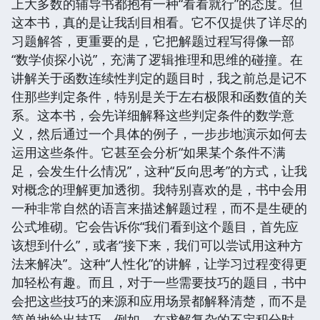
上大多数的辅导书都抱有一种“看看就行”的态度。但
这本书，真的是让我刮目相看。它不仅提供了详尽的
习题解答，更重要的是，它把解题过程写得像一部
“数学侦探小说”，充满了逻辑推理和思维的碰撞。在
讲解关于函数连续性判定的题目时，我之前总是记不
住那些判定条件，特别是关于左右极限和函数值的关
系。这本书，会先详细解释这些判定条件的数学意
义，然后通过一个具体的例子，一步步地演示如何去
运用这些条件。它甚至会分析“如果某个条件不满
足，会发生什么情况”，这种“反向思考”的方式，让我
对概念的理解更加透彻。我特别喜欢的是，书中会用
一种非常自然的语言来描述解题过程，而不是生硬的
公式堆砌。它会告诉你“我们看到这个题目，首先应
该想到什么”，或者“接下来，我们可以尝试用这种方
法来解决”。这种“人性化”的讲解，让学习过程变得更
加轻松有趣。而且，对于一些需要技巧的题目，书中
会把这些技巧的来源和应用场景都解释清楚，而不是
简单地给出技巧。例如，在求解复杂的不定积分时，