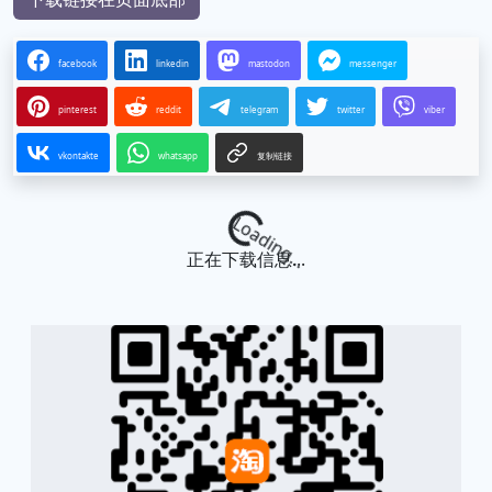
facebook
linkedin
mastodon
messenger
pinterest
reddit
telegram
twitter
viber
vkontakte
whatsapp
复制链接
Loading...
正在下载信息...