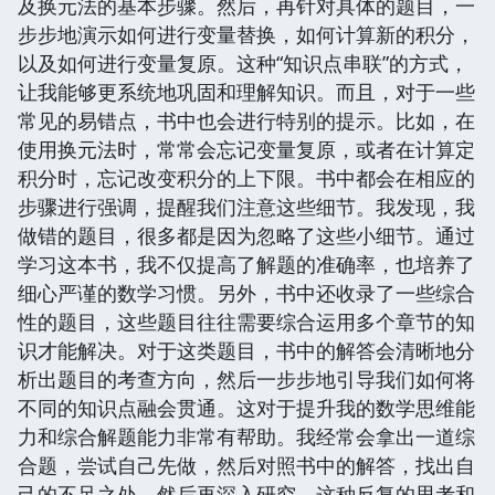
及换元法的基本步骤。然后，再针对具体的题目，一
步步地演示如何进行变量替换，如何计算新的积分，
以及如何进行变量复原。这种“知识点串联”的方式，
让我能够更系统地巩固和理解知识。而且，对于一些
常见的易错点，书中也会进行特别的提示。比如，在
使用换元法时，常常会忘记变量复原，或者在计算定
积分时，忘记改变积分的上下限。书中都会在相应的
步骤进行强调，提醒我们注意这些细节。我发现，我
做错的题目，很多都是因为忽略了这些小细节。通过
学习这本书，我不仅提高了解题的准确率，也培养了
细心严谨的数学习惯。另外，书中还收录了一些综合
性的题目，这些题目往往需要综合运用多个章节的知
识才能解决。对于这类题目，书中的解答会清晰地分
析出题目的考查方向，然后一步步地引导我们如何将
不同的知识点融会贯通。这对于提升我的数学思维能
力和综合解题能力非常有帮助。我经常会拿出一道综
合题，尝试自己先做，然后对照书中的解答，找出自
己的不足之处，然后再深入研究。这种反复的思考和