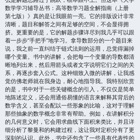
数学学习辅导丛书：高等数学习题全解指南（上册
第七版）》真的是让我眼前一亮。它的排版设计非常
清晰，题目和解答之间有足够的空间，不会显得拥
挤。更重要的是，它的解题步骤详尽到我几乎可以跟
着一步步“手把手”地学习。拿导数部分的一个题目来
说，我之前一直纠结于链式法则的运用，总觉得漏掉
哪个变量。书中的讲解，会把每一个变量的导数都清
晰地列出来，然后用箭头或者文字说明它们之间的关
系，再逐步套入公式。这种细致入微的讲解，让我感
觉仿佛老师就在我身边，耐心地指导我。我特别欣赏
的是，书中对于一些关键概念的引入，不仅仅是简单
地陈述定义，还会用通俗易懂的语言来解释其背后的
数学含义，甚至会配以一些形象的比喻，这对于理解
那些抽象的数学概念非常有帮助。例如，在讲解积分
的几何意义时，它会用求曲线下面积来类比，并且详
细分析了黎曼和的构建过程，这让我对定积分有了更
深刻的认识。此外，书中还包含了一些具有代表性的