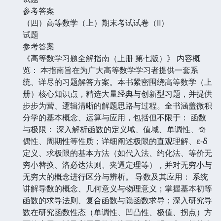
参考答案
（四）高等数学（上）期末考试试卷（Ⅱ）
试题
参考答案
《高等数学习题全解指南（上册 第七版）》 内容概
览： 本指南旨在为广大高等数学学习者提供一套系
统、详尽的习题解答方案。本书紧密围绕高等数学（上
册）核心知识点，精选大量经典与创新型习题，并提供
步步为营、逻辑清晰的解题思路与过程。全书涵盖微积
分学的基本概念、运算与应用，包括但不限于： 函数
与极限： 深入解析函数的定义域、值域、单调性、奇
偶性、周期性等性质；详细阐述极限的直观理解、ε-δ
定义、求极限的基本方法（如代入法、约化法、等价无
穷小替换、洛必达法则、夹逼定理等），并对无穷小与
无穷大的概念进行区分与辨析。 导数及其应用： 系统
讲解导数的概念、几何意义与物理意义；掌握基本初等
函数的求导法则、复合函数与隐函数求导；深入研究导
数在研究函数性态（单调性、凹凸性、极值、拐点）方