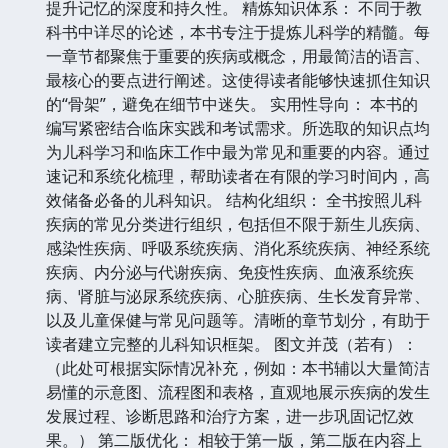
提升记忆的深度和持久性。 精炼知识体系： 不同于教
科书中详尽的论述，本书专注于提炼儿科学的精髓。每
一章节都聚焦于重要的疾病或概念，用最简洁的语言、
最核心的要点进行阐述。这使得读者能够快速抓住知识
的“骨架”，避免在细节中迷失。 实用性导向： 本书的
编写紧密结合临床实践和考试需求。所选取的知识点均
为儿科学习和临床工作中最为常见和重要的内容。通过
速记和系统化梳理，帮助读者在有限的学习时间内，高
效储备必备的儿科知识。 结构化组织： 全书按照儿科
疾病的常见分类进行组织，包括但不限于新生儿疾病、
感染性疾病、呼吸系统疾病、消化系统疾病、神经系统
疾病、内分泌与代谢疾病、免疫性疾病、血液系统疾
病、肾脏与泌尿系统疾病、心脏疾病、生长发育异常、
以及儿童保健与常见问题等。清晰的章节划分，有助于
读者建立完整的儿科知识框架。 图文并茂（若有）：
（此处可根据实际情况补充，例如：本书辅以大量简洁
易懂的示意图、流程图和表格，直观地展示疾病的发生
发展过程、诊断思路和治疗方案，进一步巩固记忆效
果。） 第二版优化： 相较于第一版，第二版在内容上