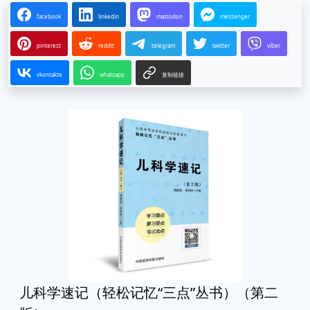
facebook
linkedin
mastodon
messenger
pinterest
reddit
telegram
twitter
viber
vkontakte
whatsapp
复制链接
儿科学速记（轻松记忆“三点”丛书）（第二