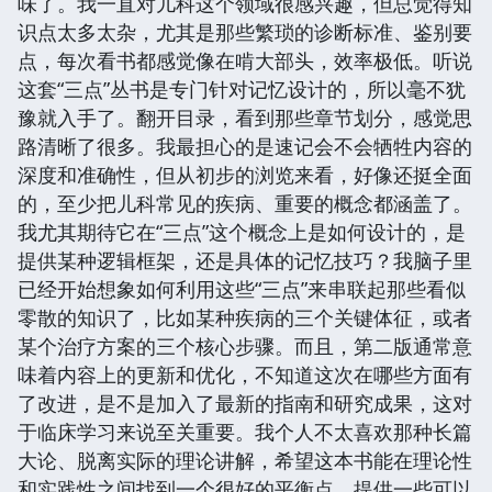
味了。我一直对儿科这个领域很感兴趣，但总觉得知
识点太多太杂，尤其是那些繁琐的诊断标准、鉴别要
点，每次看书都感觉像在啃大部头，效率极低。听说
这套“三点”丛书是专门针对记忆设计的，所以毫不犹
豫就入手了。翻开目录，看到那些章节划分，感觉思
路清晰了很多。我最担心的是速记会不会牺牲内容的
深度和准确性，但从初步的浏览来看，好像还挺全面
的，至少把儿科常见的疾病、重要的概念都涵盖了。
我尤其期待它在“三点”这个概念上是如何设计的，是
提供某种逻辑框架，还是具体的记忆技巧？我脑子里
已经开始想象如何利用这些“三点”来串联起那些看似
零散的知识了，比如某种疾病的三个关键体征，或者
某个治疗方案的三个核心步骤。而且，第二版通常意
味着内容上的更新和优化，不知道这次在哪些方面有
了改进，是不是加入了最新的指南和研究成果，这对
于临床学习来说至关重要。我个人不太喜欢那种长篇
大论、脱离实际的理论讲解，希望这本书能在理论性
和实践性之间找到一个很好的平衡点，提供一些可以