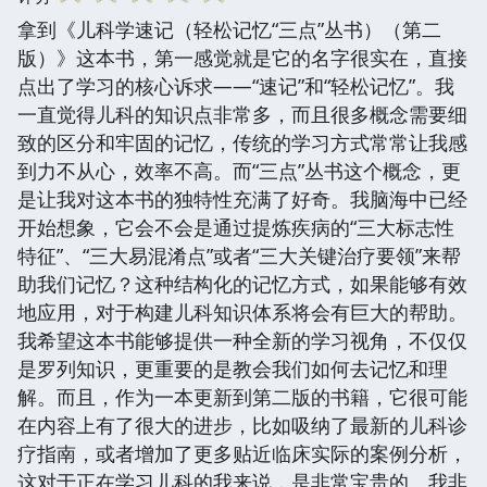
拿到《儿科学速记（轻松记忆“三点”丛书）（第二
版）》这本书，第一感觉就是它的名字很实在，直接
点出了学习的核心诉求——“速记”和“轻松记忆”。我
一直觉得儿科的知识点非常多，而且很多概念需要细
致的区分和牢固的记忆，传统的学习方式常常让我感
到力不从心，效率不高。而“三点”丛书这个概念，更
是让我对这本书的独特性充满了好奇。我脑海中已经
开始想象，它会不会是通过提炼疾病的“三大标志性
特征”、“三大易混淆点”或者“三大关键治疗要领”来帮
助我们记忆？这种结构化的记忆方式，如果能够有效
地应用，对于构建儿科知识体系将会有巨大的帮助。
我希望这本书能够提供一种全新的学习视角，不仅仅
是罗列知识，更重要的是教会我们如何去记忆和理
解。而且，作为一本更新到第二版的书籍，它很可能
在内容上有了很大的进步，比如吸纳了最新的儿科诊
疗指南，或者增加了更多贴近临床实际的案例分析，
这对于正在学习儿科的我来说，是非常宝贵的。我非