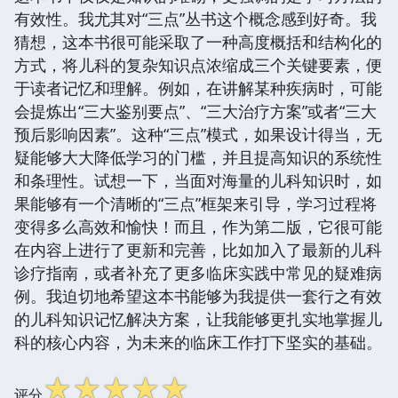
有效性。我尤其对“三点”丛书这个概念感到好奇。我
猜想，这本书很可能采取了一种高度概括和结构化的
方式，将儿科的复杂知识点浓缩成三个关键要素，便
于读者记忆和理解。例如，在讲解某种疾病时，可能
会提炼出“三大鉴别要点”、“三大治疗方案”或者“三大
预后影响因素”。这种“三点”模式，如果设计得当，无
疑能够大大降低学习的门槛，并且提高知识的系统性
和条理性。试想一下，当面对海量的儿科知识时，如
果能够有一个清晰的“三点”框架来引导，学习过程将
变得多么高效和愉快！而且，作为第二版，它很可能
在内容上进行了更新和完善，比如加入了最新的儿科
诊疗指南，或者补充了更多临床实践中常见的疑难病
例。我迫切地希望这本书能够为我提供一套行之有效
的儿科知识记忆解决方案，让我能够更扎实地掌握儿
科的核心内容，为未来的临床工作打下坚实的基础。
☆
☆
☆
☆
☆
评分