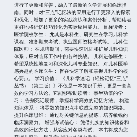
进行了更新和完善，融入了最新的医学进展和临床指
南。同时，对“三点”记忆法的应用进行了更深入的探索
和优化，增加了更多的实战演练和案例分析，帮助读者
更好地将记忆技巧转化为实际应用能力。 目标读者：
医学院校学生： 尤其是本科生、研究生在学习儿科学
课程、准备期末考试、执业医师资格考试等。 儿科住
院医师： 在规培期间，需要快速巩固和扩展儿科知识
体系，应对临床工作中的各种挑战。 儿科进修医生：
希望系统性地复习和深化儿科专业知识。 对儿科医学
感兴趣的临床医生： 旨在快速了解和掌握儿科学的核
心要点。 学习价值： 《儿科学速记（轻松记忆“三点”
丛书）（第二版）》不仅是一本知识手册，更是一套高
效的学习方法论。它能够帮助读者： 事半功倍的学
习： 告别死记硬背，掌握科学高效的记忆方法。 构建
知识体系： 将零散的知识点串联成完整的知识网络。
提升临床思维： 通过对关键信息的提炼，培养敏锐的
临床洞察力。 增强考试信心： 凭借扎实的知识储备和
高效的记忆方法，从容应对各类考试。 本书将成为您
掌握儿科学、提升专业能力的得力助手。