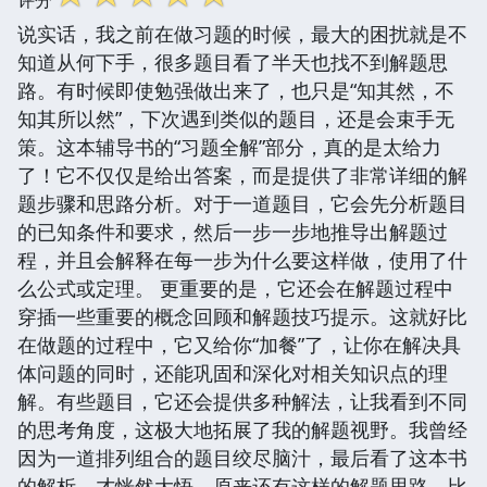
评分
说实话，我之前在做习题的时候，最大的困扰就是不
知道从何下手，很多题目看了半天也找不到解题思
路。有时候即使勉强做出来了，也只是“知其然，不
知其所以然”，下次遇到类似的题目，还是会束手无
策。这本辅导书的“习题全解”部分，真的是太给力
了！它不仅仅是给出答案，而是提供了非常详细的解
题步骤和思路分析。对于一道题目，它会先分析题目
的已知条件和要求，然后一步一步地推导出解题过
程，并且会解释在每一步为什么要这样做，使用了什
么公式或定理。 更重要的是，它还会在解题过程中
穿插一些重要的概念回顾和解题技巧提示。这就好比
在做题的过程中，它又给你“加餐”了，让你在解决具
体问题的同时，还能巩固和深化对相关知识点的理
解。有些题目，它还会提供多种解法，让我看到不同
的思考角度，这极大地拓展了我的解题视野。我曾经
因为一道排列组合的题目绞尽脑汁，最后看了这本书
的解析，才恍然大悟，原来还有这样的解题思路，比