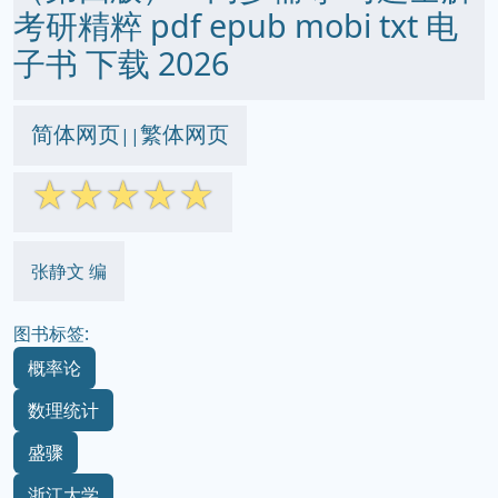
考研精粹 pdf epub mobi txt 电
子书 下载 2026
简体网页
繁体网页
||
☆
☆
☆
☆
☆
张静文 编
图书标签:
概率论
数理统计
盛骤
浙江大学