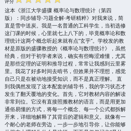
评分
这本《浙江大学盛骤 概率论与数理统计（第四
版）：同步辅导·习题全解·考研精粹》对我来说，简
直是雪中送炭。我是一名普通的工科学生，当初选修
这门课的时候，心里就七上八下的，毕竟概率论和数
理统计这两个概念听起来就有点“玄乎”。学校发的教
材是原版的盛骤教授的《概率论与数理统计》，虽然
经典，但对于初学者来说，确实有些晦涩难懂，尤其
是那些定理的证明和推导过程，常常让我感到云里雾
里。我花了好多时间去啃书，但效果并不理想，感觉
自己只是在被动地接受知识，而不是真正理解。 直
到我偶然发现了这本配套的辅导书，我的学习状态才
发生了翻天覆地的变化。首先，它对教材内容的解读
非常到位。它没有直接照搬教材的语言，而是用更加
通俗易懂的方式，将每一个概念、每一个公式都拆解
开来，详细地解释了其背后的逻辑和意义。就像有一
个耐心的老师在旁边，一步一步地引导你，让你能够