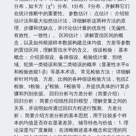
分布，如卡方（χ²）分布、t分布、F分布，并解释它们
在统计推断中的重要性。 参数估计： 点估计： 介绍矩
估计法和最大似然估计法，详细解析这两种方法的原
理、步骤和优缺点，并讨论估计量的优良性（无偏性、
有效性、一致性）。 区间估计： 讲解置信区间的概
念，以及如何根据样本数据构建总体均值、方差等参数
的置信区间，理解置信水平的含义。 假设检验： 基本
概念： 介绍原假设、备择假设、检验统计量、拒绝
域、犯第一类错误和第二类错误的概率（显著性水平α
和检验效能1-β）等基本术语。 常见检验方法： 详细解
析针对均值、方差、比例的各种假设检验方法，包括Z
检验、t检验、χ²检验、F检验等，并提供具体的计算步
骤和判别依据。 回归分析与方差分析（简要介绍）：
回归分析： 简要介绍线性回归模型，理解变量之间的
关系，并说明如何通过回归方程进行预测。 方差分
析： 简要介绍方差分析的基本思想，用于比较多个样
本的均值是否存在显著差异。 辅导特色与价值： 1. 理
论深度与广度兼顾： 在清晰阐述基本概念和定理的同