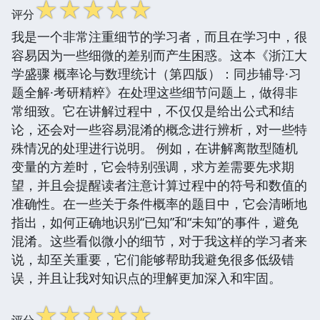
☆
☆
☆
☆
☆
评分
我是一个非常注重细节的学习者，而且在学习中，很
容易因为一些细微的差别而产生困惑。这本《浙江大
学盛骤 概率论与数理统计（第四版）：同步辅导·习
题全解·考研精粹》在处理这些细节问题上，做得非
常细致。它在讲解过程中，不仅仅是给出公式和结
论，还会对一些容易混淆的概念进行辨析，对一些特
殊情况的处理进行说明。 例如，在讲解离散型随机
变量的方差时，它会特别强调，求方差需要先求期
望，并且会提醒读者注意计算过程中的符号和数值的
准确性。在一些关于条件概率的题目中，它会清晰地
指出，如何正确地识别“已知”和“未知”的事件，避免
混淆。这些看似微小的细节，对于我这样的学习者来
说，却至关重要，它们能够帮助我避免很多低级错
误，并且让我对知识点的理解更加深入和牢固。
☆
☆
☆
☆
☆