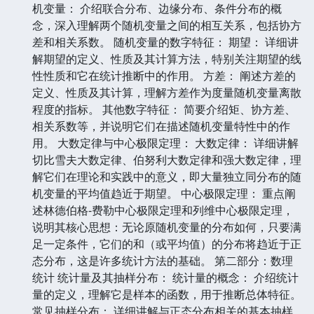
机变量： 介绍联合分布、边缘分布、条件分布的概
念，深入理解两个随机变量之间的相互关系，包括协方
差和相关系数。 随机变量的数字特征： 期望： 详细讲
解期望的定义、性质及其计算方法，特别关注期望的线
性性质和它在统计推断中的作用。 方差： 阐述方差的
定义、性质及其计算，理解方差作为度量随机变量离散
程度的指标。 其他数字特征： 简要介绍矩、协方差、
相关系数等，并说明它们在描述随机变量特性中的作
用。 大数定律与中心极限定理： 大数定律： 详细讲解
切比雪夫大数定律、伯努利大数定律和强大数定律，理
解它们在理论和实践中的意义，即大量独立同分布的随
机变量的平均值趋近于期望。 中心极限定理： 重点阐
述林德伯格-费勒中心极限定理和列维中心极限定理，
说明其核心思想：无论原随机变量的分布如何，只要满
足一定条件，它们的和（或平均值）的分布将趋近于正
态分布，这是许多统计方法的基础。 第二部分：数理
统计 统计量及其抽样分布： 统计量的概念： 介绍统计
量的定义，理解它是样本的函数，用于推断总体特征。
常见抽样分布： 详细讲解与正态分布相关的基本抽样