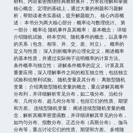
材料。内容紧密围绕经典教材展开，力求在理解和掌握
核心概念、定理的基础上，通过大量的例题和习题解
析，帮助读者夯实基础，提升解题能力。 核心内容概
述： 本书分为两大核心部分：概率论与数理统计。 第
一部分：概率论 随机事件及其概率： 基本概念： 详细
介绍随机试验、样本空间、随机事件的概念，以及事件
的关系（包含、相等、并、交、差、对立）。 概率的
定义与性质： 深入剖析概率的公理化定义，阐述概率
的基本性质，并通过实际例子说明概率的计算方法。
条件概率与独立性： 讲解条件概率的定义、计算及其
重要应用，深入理解事件之间的相互独立性，包括独立
试验和伯努利试验。 随机变量及其分布： 离散型随机
变量： 介绍离散型随机变量的概念，重点讲解其概率
分布列，并详细解析常见分布，如二项分布、泊松分
布、几何分布、超几何分布等，包括它们的性质、期望
和方差。 连续型随机变量： 阐述连续型随机变量的概
念，解析其概率密度函数，并详细讲解其常见的分布，
如均匀分布、指数分布、正态分布（高斯分布）、伽马
分布等，重点讨论它们的性质、期望和方差。 多维随