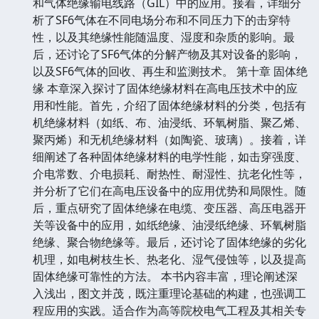
和气体绝缘输电线路（GIL）中的应用。接着，详细分
析了SF6气体在不同电场分布和不同压力下的击穿特
性，以及其绝缘性能随温度、湿度和杂质的影响。最
后，还讨论了SF6气体的分解产物及其对设备的影响，
以及SF6气体的回收、再生和监测技术。 第十章 固体绝
缘 本章深入探讨了固体绝缘材料在高电压技术中的应
用和性能。首先，介绍了固体绝缘材料的分类，包括有
机绝缘材料（如纸、布、油浸纸、环氧树脂、聚乙烯、
聚丙烯）和无机绝缘材料（如陶瓷、玻璃）。接着，详
细阐述了各种固体绝缘材料的电学性能，如击穿强度、
介电常数、介电损耗、耐热性、耐湿性、抗老化性等，
并分析了它们在高电压设备中的应用优势和局限性。随
后，重点研究了固体绝缘在电缆、变压器、高压电器开
关等设备中的应用，如纸绝缘、油浸纸绝缘、环氧树脂
绝缘、聚合物绝缘等。最后，还讨论了固体绝缘的劣化
机理，如电树枝生长、热老化、湿气侵蚀等，以及提高
固体绝缘可靠性的方法。 本书内容丰富，理论阐述深
入浅出，图文并茂，既注重理论基础的构建，也强调工
程应用的实践。适合作为高等院校电气工程及其相关专