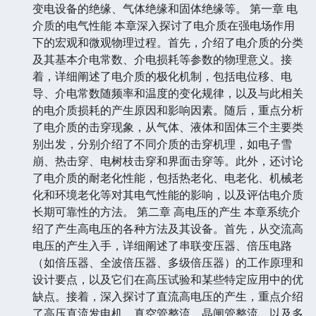
变电设备的绝缘、气体绝缘和固体绝缘等。 第一章 电
介质的电气性能 本章深入探讨了电介质在强电场作用
下的宏观和微观物理过程。首先，介绍了电介质的分类
及其基本介电常数、介电损耗等参数的物理意义。接
着，详细阐述了电介质的极化机制，包括电位移、电
导、介电常数随频率和温度的变化规律，以及与此相关
的电介质损耗的产生原因和影响因素。随后，重点分析
了电介质的击穿现象，从气体、液体和固体三个主要类
别出发，分别介绍了不同介质的击穿机理，如电子雪
崩、热击穿、电树枝击穿和界面击穿等。此外，还讨论
了电介质的耐老化性能，包括热老化、电老化、机械老
化和环境老化等对其电气性能的影响，以及评估电介质
长期可靠性的方法。 第二章 高电压的产生 本章系统介
绍了产生高电压的各种方法及其设备。首先，从交流高
电压的产生入手，详细阐述了串联变压器、倍压电路
（如倍压器、全波倍压器、多级倍压器）的工作原理和
设计要点，以及它们在高压试验和某些特定应用中的优
缺点。接着，深入探讨了直流高电压的产生，重点介绍
了高压直流发电机、真空管整流、晶闸管整流、以及多