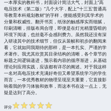
一本厚实的教科书，封面设计简洁大气，封面上“高
电压技术（第二版）”几个大字，配上“‘十三五’普通高
等教育本科规划教材”的字样，便能感受到其学术的
分量和权威性。翻开书页，纸张的触感厚实而细腻，
印刷清晰，排版布局合理，即便是在灯光稍显昏暗的
环境下阅读，也丝毫不会感到费力。虽然我还没有深
入研读其中的技术细节，但仅从装帧和初步的翻阅来
看，它就如同我期待的那样，是一本扎实、严谨的学
术著作。我尤其欣赏其目录结构的清晰，各个章节的
标题之间逻辑递进，预示着内容的循序渐进，从基础
理论到应用实践，应该都有详尽的阐述。对于我这样
一名对高电压技术充满好奇但又希望系统学习的学生
而言，一本优秀教材的物理呈现至关重要，它直接影
响着我的学习体验和效率，而这本书在这一点上，无
疑是达到了高分。
☆
☆
☆
☆
☆
评分