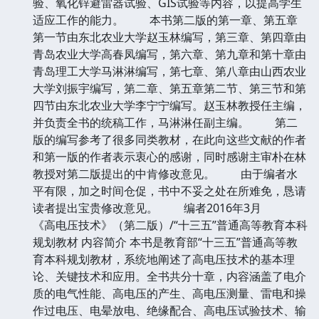
验、氧化锌避雷器试验、GIS试验等内容，以提高学生
适应工作的能力。 本书第二版的第一章、第五章
第一节由东北农业大学赵玉林编写，第三章、第四章由
青岛农业大学高春凤编写，第六章、第九章和第十章由
青岛理工大学马淋淋编写，第七章、第八章由山西农业
大学刘振宇编写，第二章、第五章第二节、第三节和第
四节由东北农业大学李宁宁编写。赵玉林教授任主编，
并负责全书的统稿工作，马淋淋任副主编。 第二
版的编写参考了很多同类教材，在此向这些文献的作者
和第一版的作者表示衷心的感谢，同时感谢主审朴在林
教授对第二版提出的中肯修改意见。 由于编者水
平有限，加之时间仓促，书中不妥之处在所难免，恳请
读者提出宝贵修改意见。 编者2016年3月
《高电压技术》（第二版）/“十三五”普通高等教育本科
规划教材 内容简介 本书是教育部“十三五”普通高等教
育本科规划教材，系统地阐述了高电压技术的基本理
论、关键技术和应用。全书共分十章，内容涵盖了电介
质的电气性能、高电压的产生、高电压测量、雷电和操
作过电压、电晕放电、绝缘配合、高电压试验技术、输