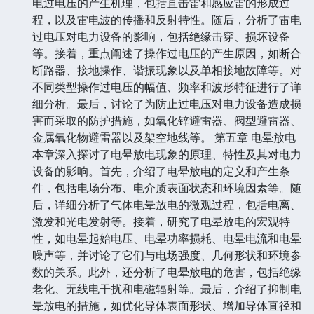
电过电压的产生机理，包括直击雷和感应雷的形成过
程，以及雷电波的传播和反射特性。随后，分析了雷电
过电压对电力设备的影响，包括绝缘击穿、损坏设备
等。接着，重点阐述了操作过电压的产生原因，如断合
断路器、接地操作、谐振现象以及单相接地故障等。对
不同类型操作过电压的幅值、频率和波形特征进行了详
细分析。最后，讨论了为防止过电压对电力设备造成损
害而采取的防护措施，如氧化锌避雷器、阀型避雷器、
金属氧化物避雷器以及架空地线等。 第五章 电晕放电
本章深入探讨了电晕放电现象的原理、特性及其对电力
设备的影响。首先，介绍了电晕放电的定义和产生条
件，包括电场分布、电介质表面状态和环境因素等。随
后，详细分析了气体电晕放电的微观过程，包括电离、
激发和光电发射等。接着，研究了电晕放电的宏观特
性，如电晕起始电压、电晕功率损耗、电晕电流和电晕
噪声等，并讨论了它们与电场强度、几何形状和环境参
数的关系。此外，还分析了电晕放电的危害，包括绝缘
老化、无线电干扰和电磁辐射等。最后，介绍了抑制电
晕放电的措施，如优化导体表面形状、增加导体直径和