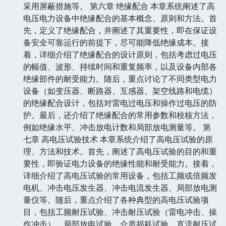
采用屏蔽措施等。 第六章 绝缘配合 本章系统阐述了高
电压电力设备中绝缘配合的基本概念、原则和方法。首
先，定义了绝缘配合，并阐述了其重要性，即在保证设
备安全可靠运行的前提下，尽可能降低绝缘成本。接
着，详细介绍了绝缘配合的设计原则，包括考虑过电压
的幅值、波形、持续时间和重复频率，以及设备内部各
绝缘部件的耐受能力。随后，重点讨论了不同类型电力
设备（如变压器、断路器、互感器、架空线路和电缆）
的绝缘配合设计，包括对雷电过电压和操作过电压的防
护。最后，还介绍了绝缘配合的常用参数和校核方法，
例如绝缘水平、冲击放电计数和局部放电测量等。 第
七章 高电压试验技术 本章系统介绍了高电压试验的原
理、方法和技术。首先，阐述了高电压试验的目的和重
要性，即验证电力设备的绝缘性能和耐受能力。接着，
详细介绍了高电压试验的常用设备，包括工频或倍频发
电机、冲击电压发生器、冲击电流发生器、局部放电测
量仪等。随后，重点介绍了各种典型的高电压试验项
目，包括工频耐压试验、冲击耐压试验（雷电冲击、操
作冲击）、局部放电试验、介质损耗试验、直流耐压试