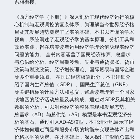
系相衔接。
……
《西方经济学（下册）》深入剖析了现代经济运行的核
心机制与宏观调控的复杂体系，为理解当今世界经济格
局及其发展趋势奠定了坚实的基础。本书以严谨的学术
视角，系统阐述了宏观经济学的基本原理、分析工具和
政策实践，旨在培养读者运用经济学理论解决现实经济
问题的能力。 全书内容涵盖了国民经济核算、总需求
与总供给分析、经济周期波动、失业与通货膨胀、货币
政策与财政政策、经济增长理论、国际贸易与国际金融
等多个重要领域。 在国民经济核算部分，本书详细介
绍了国内生产总值（GDP）、国民生产总值（GNP）
等关键指标的计算方法和意义，帮助读者理解一个国家
或地区的经济活动总量及其构成。通过对GDP及其相关
数据的分析，可以洞察经济的整体表现和发展态势。
总需求（AD）与总供给（AS）模型是本书宏观经济分
析的基石。通过引入AD-AS模型，本书清晰地展示了经
济体如何通过商品和服务市场的均衡来实现整体产出和
价格水平的决定。在此基础上，深入探讨了影响总需求