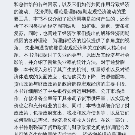
和总供给的各种因素，以及它们如何共同作用导致经济
的波动。 经济周期理论是理解短期宏观经济波动的重
要工具。本书不仅介绍了经济周期是如何产生的，还分
析了不同类型的经济周期波动，如扩张、衰退、萧条和
复苏。同时，也阐述了经济学家们提出的解释经济周期
成因的各种理论，为理解经济的起伏提供了多角度的视
角。 失业与通货膨胀是宏观经济学关注的两大核心问
题。本书详细探讨了失业的类型、原因及其经济与社会
影响，并介绍了衡量失业率的统计方法。对于通货膨
胀，本书深入分析了其产生的机制、衡量标准以及对经
济体造成的负面效应，包括购买力下降、资源错配等。
货币政策与财政政策是政府调控宏观经济的主要手段。
本书详细阐述了中央银行如何运用利率、公开市场操
作、存款准备金率等工具来调节货币供应量，以实现物
价稳定和充分就业的目标。同时，本书也详细介绍了财
政政策，包括政府支出、税收和政府债务等，以及它们
如何影响总需求、经济增长和收入分配。在这一部分，
本书特别强调了货币政策与财政政策之间的协调配合及
其可能产生的协同效应或冲突。 经济增长理论是理解