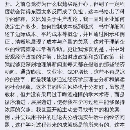
开。之前总觉得为什么我越买越开心，但到了一定程
度就会觉得东西太多反而成了负担，这本书给出了科
学的解释。又比如关于生产理论，我一直对企业如何
决定生产多少、如何控制成本感到疑惑，书中详细阐
述了边际成本、平均成本等概念，并且通过图示和例
证，清晰地展现了成本与产量的关系，这对于理解企
业的经营策略非常有帮助。更让我惊喜的是，书中对
宏观经济政策的讲解，比如财政政策和货币政策，让
我能够更深刻地理解新闻里每天都在报道的那些经济
动向。通货膨胀、失业率、GDP增长，这些不再是冰
冷的数字，而是我能够通过经济学原理去分析和解读
的社会现象。这本书的语言风格也十分友好，虽然是
教材，但并没有采用过于晦涩难懂的学术术语，而是
循序渐进，层层递进，使得我在学习过程中能够保持
浓厚的兴趣。我甚至开始主动去寻找书中的相关案
例，并尝试用书中的理论去分析现实生活中的经济问
题，这种学习过程带来的成就感是前所未有的。这本