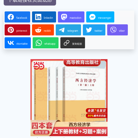
facebook
linkedin
mastodon
messenger
pinterest
reddit
telegram
twitter
viber
vkontakte
whatsapp
复制链接