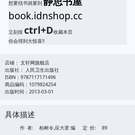
静思书屋
想要找书就要到
book.idnshop.cc
ctrl+D
立刻按
收藏本页
你会得到大惊喜!!
店铺： 文轩网旗舰店
出版社： 人民卫生出版社
ISBN：9787117171496
商品编码：1079824254
出版时间：2013-03-01
具体描述
作 者:
柏树令,应大君 编
定 价:
89