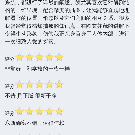
系统，都进行了详尽的阐述。我尤其喜欢它对解剖结
构的三维呈现，配合精美的插图，让我能够直观地理
解器官的位置、形态以及它们之间的相互关系。很多
我曾经觉得枯燥抽象的知识点，在图文并茂的讲解下
变得生动形象，仿佛我正亲身置身于人体内部，进行
一次细致入微的探索。
☆
☆
☆
☆
☆
评分
非常好，和学校的一模一样
☆
☆
☆
☆
☆
评分
不错 是正版 很新干净
☆
☆
☆
☆
☆
评分
东西确实不错，值得信赖。