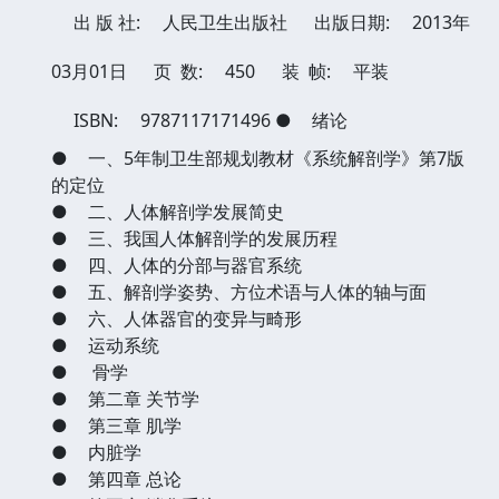
出 版 社:
人民卫生出版社
出版日期:
2013年
03月01日
页 数:
450
装 帧:
平装
ISBN:
9787117171496
●
绪论
●
一、5年制卫生部规划教材《系统解剖学》第7版
的定位
●
二、人体解剖学发展简史
●
三、我国人体解剖学的发展历程
●
四、人体的分部与器官系统
●
五、解剖学姿势、方位术语与人体的轴与面
●
六、人体器官的变异与畸形
●
运动系统
●
骨学
●
第二章 关节学
●
第三章 肌学
●
内脏学
●
第四章 总论