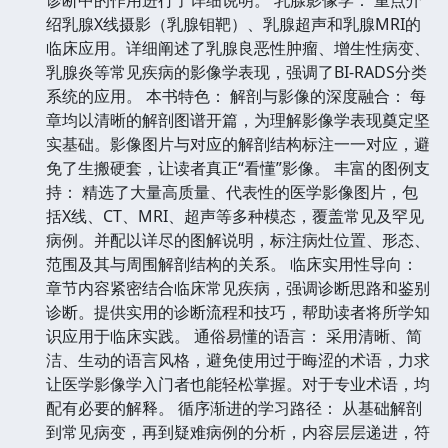
绍乳腺X线摄影（乳腺钼靶）、乳腺超声和乳腺MRI的
临床应用。详细阐述了乳腺良恶性肿瘤、增生性病变、
乳腺炎等常见疾病的影像学表现，强调了BI-RADS分类
系统的应用。 本书特色： 解剖与影像的深度融合： 每
章均以清晰的解剖图谱开篇，为理解影像学表现奠定坚
实基础。影像图片与对应的解剖结构标注一一对应，避
免了生搬硬套，让读者真正“看懂”影像。 丰富的图例支
持： 精选了大量高质量、代表性的医学影像图片，包
括X线、CT、MRI、超声等多种模态，覆盖常见及罕见
病例。并配以详尽的图解说明，标注病灶位置、形态、
范围及其与周围解剖结构的关系。 临床实用性导向：
章节内容紧密结合临床常见疾病，强调诊断思路和鉴别
诊断。提供实用的诊断流程和技巧，帮助读者将所学知
识应用于临床实践。 通俗易懂的语言： 采用清晰、简
洁、生动的语言风格，避免使用过于晦涩的术语，力求
让医学影像学入门者也能轻松掌握。对于专业术语，均
配有必要的解释。 循序渐进的学习路径： 从基础解剖
到常见病变，再到疑难病例的分析，内容层层递进，符