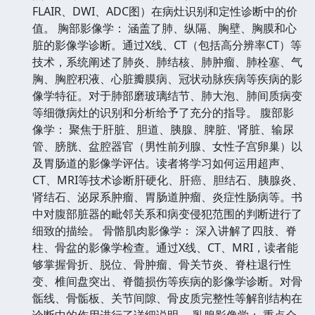
FLAIR、DWI、ADC图）在病灶识别和定性诊断中的价
值。 胸部影像学： 涵盖了肺、纵隔、胸壁、胸膜和心
脏的影像学诊断。通过X线、CT（包括高分辨率CT）等
技术，系统阐述了肺炎、肺结核、肺肿瘤、肺栓塞、气
胸、胸腔积液、心脏瓣膜病、冠状动脉疾病等疾病的影
像学特征。对于肺部磨玻璃结节、肺大泡、肺间质病变
等细微病灶的识别和分析给予了充分的指导。 腹部影
像学： 聚焦于肝脏、胆道、胰腺、脾脏、肾脏、输尿
管、膀胱、盆腔器官（男性前列腺、女性子宫卵巢）以
及胃肠道的影像学评估。读者将学习如何运用超声、
CT、MRI等技术诊断肝硬化、肝癌、胆结石、胰腺炎、
肾结石、泌尿系肿瘤、胃肠道肿瘤、炎症性肠病等。书
中对腹部脏器的毗邻关系和病变侵犯范围的判断进行了
细致的描绘。 骨骼肌肉影像学： 深入讲解了四肢、脊
柱、骨盆的影像学检查。通过X线、CT、MRI，读者能
够掌握骨折、脱位、骨肿瘤、骨关节炎、脊柱退行性
变、椎间盘突出、脊髓损伤等疾病的影像学诊断。对骨
骺线、骨骺板、关节间隙、骨皮质完整性等解剖结构在
诊断中的作用进行了详细说明。 乳腺影像学： 重点介