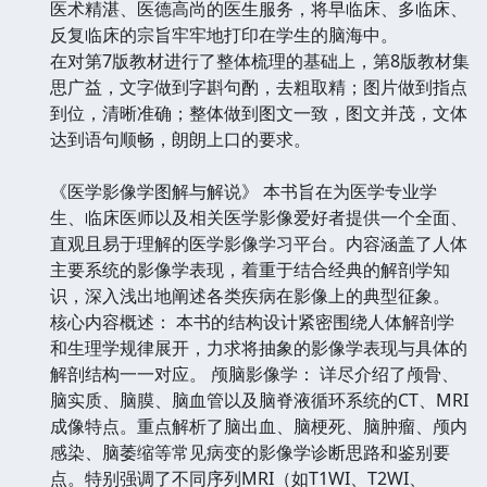
医术精湛、医德高尚的医生服务，将早临床、多临床、
反复临床的宗旨牢牢地打印在学生的脑海中。
在对第7版教材进行了整体梳理的基础上，第8版教材集
思广益，文字做到字斟句酌，去粗取精；图片做到指点
到位，清晰准确；整体做到图文一致，图文并茂，文体
达到语句顺畅，朗朗上口的要求。
《医学影像学图解与解说》 本书旨在为医学专业学
生、临床医师以及相关医学影像爱好者提供一个全面、
直观且易于理解的医学影像学习平台。内容涵盖了人体
主要系统的影像学表现，着重于结合经典的解剖学知
识，深入浅出地阐述各类疾病在影像上的典型征象。
核心内容概述： 本书的结构设计紧密围绕人体解剖学
和生理学规律展开，力求将抽象的影像学表现与具体的
解剖结构一一对应。 颅脑影像学： 详尽介绍了颅骨、
脑实质、脑膜、脑血管以及脑脊液循环系统的CT、MRI
成像特点。重点解析了脑出血、脑梗死、脑肿瘤、颅内
感染、脑萎缩等常见病变的影像学诊断思路和鉴别要
点。特别强调了不同序列MRI（如T1WI、T2WI、