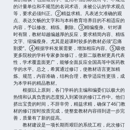
的计量单位和不规范的名词术语、未被公认的学术观点
等，要求必须纠正。②精益求精。凡表述欠准确的观
点、表达欠畅的文字和与本科教育培养目的不相适应的
内容，予以修改、精练、删除。③精编瘦身。针对课
时有限，教材却越编越厚的反应，要求精简内容、精练
文字、缩编瘦身。尤其是超课时较多的教材必须“忍痛
割爱”。④根据学科发展需要，增加相应内容。⑤吸收
更多院校的学科专家参加修订，使新二版教材更具代表
性，学术覆盖面更广，能够全面反应全国高等中医药教
学的水平。总之，希冀通过修订，使教材语言更加精
炼、规范，内容准确，结构合理，教学适应性更强，成
为本学科的精品教材。
根据以上原则，各门学科的主编和编委们以极大的
热情和认真负责的态度投入到紧张的修订工作中。他们
挤出宝贵的时间，不辞辛劳，精益求精，确保了46门教
材的修订按时按质完成，使整套教材内容得到进一步完
善，质量有了新的提高。
教材建设是一项长期而艰巨的系统工程，此次修订