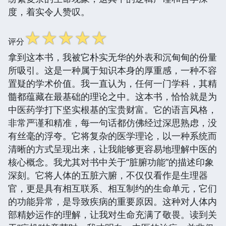
度，着实令人赞叹。
☆
☆
☆
☆
☆
评分
拿到这本书，我被它朴实无华的外表和沉甸甸的份量
所吸引。这是一种属于知识本身的厚重感，一种不容
置疑的学术价值。我一直认为，任何一门学科，其精
髓都蕴藏在最基础的理论之中。这本书，恰恰就是为
中医药学打下坚实根基的宝贵财富。它的语言风格，
非常严谨和精准，每一句话都仿佛经过深思熟虑，没
有丝毫的浮夸。它将复杂的医学理论，以一种系统而
清晰的方式呈现出来，让我能够更容易地理解中医的
核心概念。我尤其对书中关于“脏腑功能”的描述印象
深刻。它将人体的五脏六腑，不仅仅看作是生理器
官，更是具有相互联系、相互制约的生命单元，它们
的功能异常，是导致疾病的重要原因。这种对人体内
部精妙运作的理解，让我对生命充满了敬畏。读到关