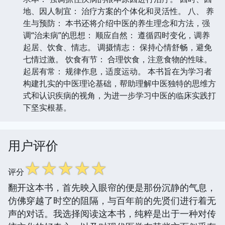
地、因人制宜： 治疗方案的个体化和灵活性。 八、 养
生与预防： 本书还将介绍中医的养生理念和方法，强
调“治未病”的思想： 顺应自然： 遵循四时变化，调养
起居、饮食、情志。 调摄情志： 保持心情舒畅，避免
七情过激。 饮食有节： 合理饮食，注意食物的性味。
起居有常： 规律作息，适度运动。 本书旨在为学习者
构建扎实的中医理论基础，帮助理解中医独特的思维方
式和认识疾病的视角，为进一步学习中医的临床实践打
下坚实根基。
用户评价
☆
☆
☆
☆
☆
评分
翻开这本书，首先映入眼帘的便是那份沉静的气息，
仿佛穿越了时空的阻隔，与百年前的先贤们进行着无
声的对话。我选择阅读这本书，纯粹是出于一种对传