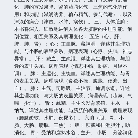
化、肺的宣发肃降、肾的蒸腾化气、三焦的气化等作
用）和功能（滋润濡养、输布精气、参与代谢），以及
津液的病变（津虚、水肿、痰饮）。 三、 人体脏腑：
本书将深入、细致地讲解人体各大脏腑的生理功能、解
剖位置、相互关系及其病理变化： 五脏（心、肝、
脾、肺、肾）： 心： 主血脉、藏神明。详述其生理功
能、与小肠的表里关系、病理表现（心悸、失眠、神志
异常）。 肝： 藏血、主疏泄。详述其生理功能、与胆
囊的表里关系、病理表现（情志不畅、胁痛、月经不
调）。 脾： 主运化、主统血。详述其生理功能、与胃
的表里关系、病理表现（食欲不振、腹胀、便溏、出
血）。 肺： 主气、司呼吸、主治节、通调水道。详述
其生理功能、与大肠的表里关系、病理表现（咳嗽、气
喘、少汗）。 肾： 藏精、主生长发育繁殖、主水、主
纳气。详述其生理功能、与膀胱的表里关系、病理表现
（腰膝酸软、水肿、夜尿多）。 六腑（胆、胃、小
肠、大肠、膀胱、三焦）： 胆： 贮藏和排泄胆汁，助
消化。 胃： 受纳和腐熟水谷，主升。 小肠： 分泌消化