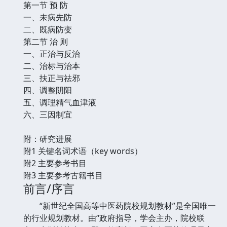
第一节 预 防
一、未病先防
二、既病防变
第二节 治 则
一、正治与反治
二、治标与治本
三、扶正与祛邪
四、调整阴阳
五、调理精气血津液
六、三因制宜
附：研究进展
附1 关键名词术语（key words）
附2 主要参考书目
附3 主要参考古籍书目
前言/序言
“新世纪全国高等中医药院校规划教材”是全国唯一
的行业规划教材。由“政府指导，学会主办，院校联