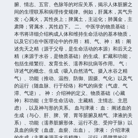
腑、情志、五官、色脉等的对应关系，揭示人体脏腑之
间的生理联系和病理传变规律。例如，肝属木，其气升
发；心属火，其性炎上；脾属土，主运化；肺属金，主
肃降；肾属水，其性趋下。 二、 中医学的物质基础：
本书将详细介绍构成人体和维持生命活动的基本物质，
以及它们在中医理论中的作用： 精、气、神： 精： 阐
述先天之精（源于父母，是生命活动的本源）和后天之
精（来源于水谷，是物质基础）的生成、贮藏和功能，
包括生殖繁衍、发育生长、濡养和抗病等作用。 气：
详述气的概念、生成（吸入自然清气、摄入水谷之精
气）、功能（推动、温煦、防御、固摄、气化）以及气
的运行（随血脉、行于经络）和气的病变（气虚、气
滞、气逆）。 神： 介绍神的定义、物质基础（心藏
神）和功能（主宰生命活动、主藏精、主情志、主思
虑），以及神与形的关系。 血与津液： 血： 阐述血的
生成（与心、肝、脾、肾、胃等脏腑及精气、津液的关
系）、功能（濡养脏腑形体、运行不息、受抑于脉）以
及血的病变（血虚、血瘀、出血）。 津液： 介绍津液
的生成（主要来源于水谷精微）、运行（受脾胃的运