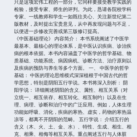
只是这项宏伟工程的一部分，它同样要接受教学实践的
检验，接受专家、师生的评判。为此，恳请各院校学科
专家、一线教师和学生一如既往关心、关注新世纪第二
版教材，及时提出宝贵意见，从中再发现问题与不足，
以便进一步修改完善或第三版修订提高。
《中医基础理论》 内容简介： 本书系统阐述了中医学
最基本、最核心的理论体系，是中医认识疾病、诊治疾
病的根本依据。本书内容涵盖了中医学的哲学基础、物
质基础、功能系统、病因病机、诊断方法、治疗原则以
及疾病的预防与养生等多个方面。 一、 中医学的哲学
基础： 中医的理论思维模式深深植根于中国古代的哲
学思想，特别是阴阳五行学说。本书将深入剖析： 阴
阳学说： 详细阐述阴阳的含义、属性、相互关系（对
立统一、相互依存、相互转化、相互制约）以及在生
理、病理、诊断和治疗中的广泛应用。例如，人体生理
功能如呼吸、消化，疾病的寒热、虚实，药物的寒热温
凉等，都离不开阴阳的范畴。 五行学说： 介绍五行的
含义（木、火、土、金、水）、特性、生成、相生、相
克、相乘、相侮等相互关系。重点阐述五行与人体脏