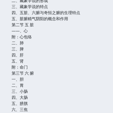
二、藏象学说的形成
三、藏象学说的特点
四、五脏、六腑与奇恒之腑的生理特点
五、脏腑精气阴阳的概念和作用
第二节 五 脏
——、心
附：心包络
二、肺
三、脾
四、肝
五、肾
附：命门
第三节 六 腑
一、胆
二、胃
三、小肠
四、大肠
五、膀胱
六、三焦