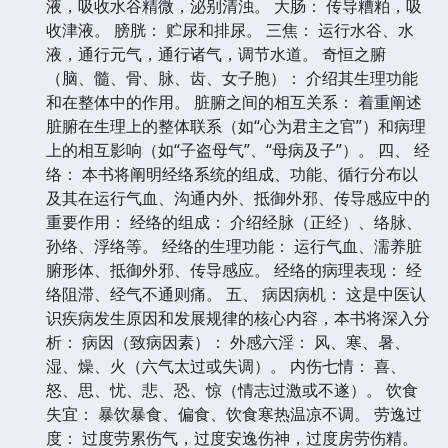
液，吸收水谷精微，泌别清浊。 大肠： 传导糟粕，吸
收津液。 膀胱： 贮尿和排尿。 三焦： 运行水谷、水
液，通行元气，通行诸气，调节水道。 奇恒之腑
（脑、髓、骨、脉、齿、女子胞）： 介绍其生理功能
和在整体中的作用。 脏腑之间的相互关系： 着重阐述
脏腑在生理上的整体联系（如“心为君主之官”）和病理
上的相互影响（如“子盗母气”、“母病及子”）。 四、 经
络： 本书将阐明经络系统的组成、功能、循行分布以
及其在运行气血、沟通内外、抵御外邪、传导感应中的
重要作用： 经络的组成： 介绍经脉（正经）、络脉、
孙络、浮络等。 经络的生理功能： 运行气血、濡养脏
腑形体、抵御外邪、传导感应。 经络的病理表现： 经
络阻滞、经气不通则痛。 五、 病因病机： 这是中医认
识疾病发生原因和发展规律的核心内容，本书将深入分
析： 病因（致病因素）： 外感六淫： 风、寒、暑、
湿、燥、火（六气太过或失调）。 内伤七情： 喜、
怒、思、忧、悲、恐、惊（情志过激或不遂）。 饮食
失宜： 暴饮暴食、偏食、饮食寒热温凉不调。 劳逸过
度： 过度劳累伤气，过度安逸伤神，过度房劳伤精。