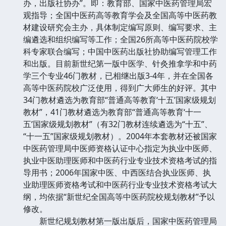
办，出版社协办”。即：教育部、国家中医药管理局宏
观指导；全国中医药高等教育学会及全国高等中医药教
材建设研究会主办，具体制定编写原则、编写要求、主
编遴选和组织编写等工作；全国26所高等中医药院校学
科专家联合编写；中国中医药出版社协助编写管理工作
和出版。目前新世纪第一版中医学、针灸推拿学和中药
学三个专业46门教材，已相继出版3-4年，并在全国各
高等中医药院校广泛使用，得到广大师生的好评。其中
34门教材遴选为教育部“普通高等教育‘十五’国家级规划
教材”，41门教材遴选为教育部“普通高等教育‘十一
五’国家级规划教材”（有32门教材连续遴选为“十五”、
“十一五”国家级规划教材）。2004年本套教材还被国家
中医药管理局中医师资格认证中心指定为执业中医师、
执业中医助理医师和中医药行业专业技术资格考试的指
导用书；2006年国家中医、中西医结合执业医师、执
业助理医师资格考试和中医药行业专业技术资格考试大
纲，均依据“新世纪全国高等中医药院校规划教材”予以
修改。
新世纪规划教材第一版出版后，国家中医药管理局