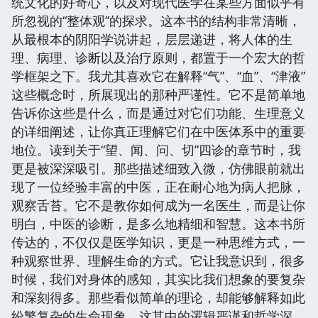
统文化的好奇心，以及对现代医学在某些方面似乎有
所忽视的“整体观”的探求。这本书的结构非常清晰，
从最根本的阴阳学说讲起，层层递进，将人体的生
理、病理、诊断以及治疗原则，都置于一个宏大的哲
学框架之下。我尤其喜欢它在解释“气”、“血”、“津液”
这些概念时，所展现出的那种严谨性。它不是简单地
告诉你这些是什么，而是通过对它们功能、生理意义
的详细阐述，让你真正理解它们在中医体系中的重要
地位。读到关于“望、闻、问、切”四诊的章节时，我
更是被深深吸引。那些描述细致入微，仿佛眼前就出
现了一位经验丰富的中医，正在耐心地为病人把脉，
观察舌苔。它不是教你如何成为一名医生，而是让你
明白，中医的诊断，是多么地精细和智慧。这本书所
传达的，不仅仅是医学知识，更是一种思维方式，一
种观察世界、理解生命的方式。它让我意识到，很多
时候，我们对身体的感知，其实比我们想象的要复杂
和深刻得多。那些看似简单的理论，却能够解释如此
纷繁复杂的生命现象，这其中的逻辑严谨和哲学深