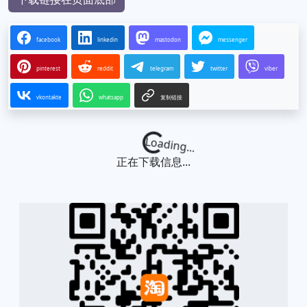
facebook
linkedin
mastodon
messenger
pinterest
reddit
telegram
twitter
viber
vkontakte
whatsapp
复制链接
Loading...
正在下载信息...