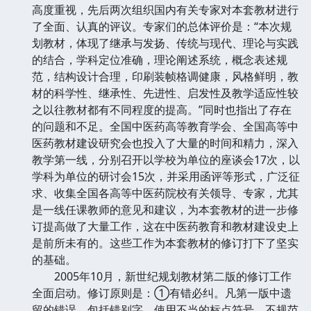
高度重视，先后两次组织国内有关专家对本套教材进行
了全面、认真的评议。专家们的总体评价是：“本次规
划教材，体现了继承与发扬、传统与现代、理论与实践
的结合，学科定位准确，理论阐述系统，概念表述规
范，结构设计合理，印刷装帧格调健康，风格鲜明，教
材的科学性、继承性、先进性、启发性及教学适应性较
之以往教材都有不同程度的提高。”同时也指出了存在
的问题和不足。全国中医药高等教育学会、全国高等中
医药教材建设研究会也投入了大量的时间和精力，深入
教学第一线，分别召开以学校为单位的座谈会17次，以
学科为单位的研讨会15次，并采用函评等形式，广泛征
求、收集全国各高等中医药院校有关领导、专家，尤其
是一线任课教师的意见和建议，为本套教材的进一步修
订提高做了大量工作，这在中医药教育和教材建设史上
是前所未有的。这些工作为本套教材的修订打下了坚实
的基础。
2005年10月，新世纪规划教材第二版的修订工作
全面启动。修订原则是：①有错必纠。凡第一版中遗
留的错误，包括错别字、使用不当的标点符号、不规范