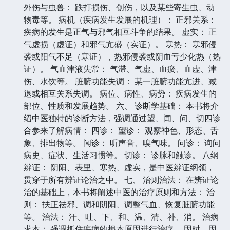
外伤与虫兽： 跌打损伤、创伤，以及某些寄生虫、动
物毒等。 病机（疾病发生发展的机理）： 正邪关系：
疾病的发生是正气与邪气相互斗争的结果。 虚实： 正
气虚损（虚证）和邪气亢盛（实证）。 寒热： 寒邪侵
袭或阳气不足（寒证），热邪侵袭或阴血亏少化热（热
证）。 气血津液失常： 气滞、气虚、血瘀、血虚、津
伤、水饮等。 脏腑功能失调： 某一脏腑功能亢进、减
退或相互关系失调。 病位、病性、病势： 疾病发生的
部位、性质和发展趋势。 六、 诊断学基础： 本书将介
绍中医独特的诊断方法，强调通过望、闻、问、切四诊
合参来了解病情： 四诊： 望诊： 观察神色、形态、舌
象、排出物等。 闻诊： 听声音、嗅气味。 问诊： 询问
病史、症状、生活习惯等。 切诊： 诊脉和触诊。 八纲
辨证： 阴阳、表里、寒热、虚实，是中医辨证纲领，
贯穿于所有辨证论治之中。 七、 治则治法： 在辨证论
治的基础上，本书将阐述中医的治疗原则和方法： 治
则： 扶正祛邪、调和阴阳、调整气血、恢复脏腑功能
等。 治法： 汗、吐、下、和、温、清、补、消。 治病
求本： 强调抓住疾病的根本原因进行治疗。 因时、因