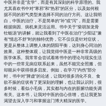
中医并非是“玄学”，而是有其深刻的科学原理的。我
尤其喜欢书中对“寒邪”和“热邪”的区分，以及如何根
据不同的邪气类型来选择不同的治疗方药。这让我明
白，中医的治疗，不是简单的“补”或“泻”，而是需要
根据病因、病机来灵活运用。书中关于“柴胡加龙骨
牡蛎汤”的讲解，就让我看到了中医在治疗“少阳证”兼
有“情志不舒”时的独特优势，它不仅仅是针对症状，
更是从整体上调整人体的阴阳平衡，达到身心同治的
效果。这种整体观，让我觉得中医是一种非常高级的
医学体系。我常常会尝试着将书中的理论与现实生活
中的一些常见病症联系起来，虽然不能完全照搬，但
却能从中获得很多启发。例如，在学习“内伤”部分
时，书中对“脾虚”的论述，让我对很多消化不良、食
欲不振的症状有了更深刻的理解，也让我认识到，很
多时候，看似小毛病，其实都与内在的脏腑功能失调
有关。这本书，让我对中医的信心倍增，也让我更加
渴望去深入学习和掌握这门博大精深的医学。