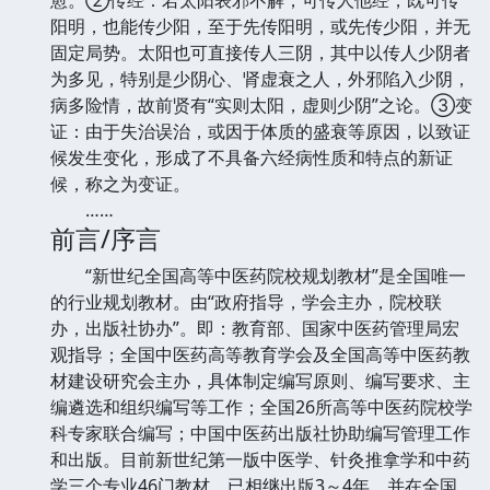
阳明，也能传少阳，至于先传阳明，或先传少阳，并无
固定局势。太阳也可直接传人三阴，其中以传人少阴者
为多见，特别是少阴心、肾虚衰之人，外邪陷入少阴，
病多险情，故前贤有“实则太阳，虚则少阴”之论。③变
证：由于失治误治，或因于体质的盛衰等原因，以致证
候发生变化，形成了不具备六经病性质和特点的新证
候，称之为变证。
……
前言/序言
“新世纪全国高等中医药院校规划教材”是全国唯一
的行业规划教材。由“政府指导，学会主办，院校联
办，出版社协办”。即：教育部、国家中医药管理局宏
观指导；全国中医药高等教育学会及全国高等中医药教
材建设研究会主办，具体制定编写原则、编写要求、主
编遴选和组织编写等工作；全国26所高等中医药院校学
科专家联合编写；中国中医药出版社协助编写管理工作
和出版。目前新世纪第一版中医学、针灸推拿学和中药
学三个专业46门教材，已相继出版3～4年，并在全国