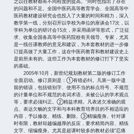
之以往教材都有不同程度的提高。”同时也指出了存在
的问题和不足。全国中医药高等教育学会、全国高等中
医药教材建设研究会也投入了大量的时间和精力，深入
教学第一线，分别召开以学校为单位的座谈会17次，以
学科为单位的研讨会15次，并采用函评等形式，广泛征
求、收集全国各高等中医药院校有关领导、专家，尤其
是一线任课教师的意见和建议，为本套教材的进一步修
订提高做了大量工作，这在中医药教育和教材建设史上
是前所未有的。这些工作为本套教材的修订打下了坚实
的基础。
2005年10月，新世纪规划教材第二版的修订工作
全面启动。修订原则是：①有错必纠。凡第一版中遗
留的错误，包括错别字、使用不当的标点符号、不规范
的计量单位和不规范的名词术语、未被公认的学术观点
等，要求必须纠正。②精益求精。凡表述欠准确的观
点、表达欠畅的文字和与本科教育培养目的不相适应的
内容，予以修改、精练、删除。③精编瘦身。针对课
时有限，教材却越编越厚的反应，要求精简内容、精练
文字、缩编瘦身。尤其是超课时较多的教材必须“忍痛