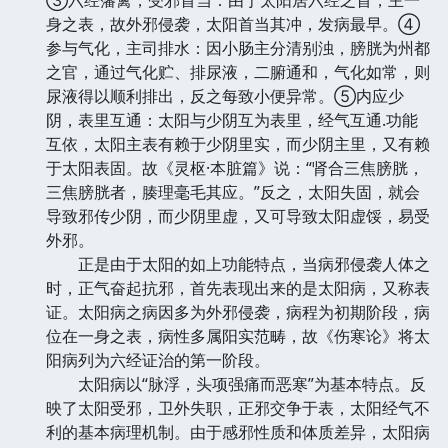
身之表，故外邪侵袭，太阳首当其冲，发病最早。④
参与气化，主司排水：因小肠主分清别浊，膀胱为州都
之官，通过气化贮、排尿液，二腑通和，气化如常，则
尿液得以顺利排出，反之每致小便异常。⑤内应少
阴，表里互通：太阳与少阴互为表里，经气互通.功能
互依，太阳主表有赖于少阴里实，而少阴主里，又有赖
于太阳表固。故《灵枢·本脏篇》说：“肾合三焦膀胱，
三焦膀胱者，腠理毫毛其应。”反之，太阳失固，就会
导致邪传少阴，而少阴里虚，又可导致太阳虚馁，易受
外邪。
正是由于太阳的如上功能特点，当病邪侵袭人体之
时，正气奋起抗邪，首先表现出来的是太阳病，又称表
证。太阳病之病因多为外邪侵袭，病程为初期阶段，病
位在一身之表，病性多属阳实范畴，故《伤寒论》将太
阳病列为六经证治的第一阶段。
太阳病以“脉浮，头项强痛而恶寒”为基本特点。反
映了太阳受邪，卫外失职，正邪交争于表，太阳经气不
利的基本病理机制。由于感邪性质和体质差异，太阳病