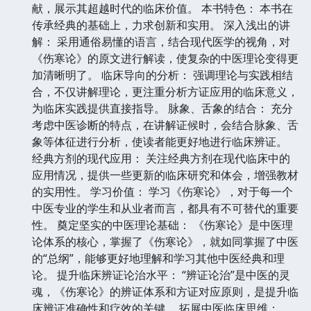
献，展示其超越时代的临床价值。 本书特色： 本书在
传承经典的基础上，力求创新和实用。 深入浅出的讲
解： 采用通俗易懂的语言，结合现代医学的视角，对
《伤寒论》的原文进行解读，使复杂的中医理论变得更
加清晰明了。 临床导向的分析： 强调理论与实践相结
合，不仅讲解理论，更注重分析方证应用的临床意义，
为临床实践提供直接指导。 脉象、舌象的结合： 充分
考虑中医诊断的特点，在讲解证候时，会结合脉象、舌
象等体征进行分析，使读者能更好地进行临床辨证。
经典方剂的现代应用： 关注经典方剂在现代临床中的
应用情况，提供一些更新的临床研究和体会，增强教材
的实用性。 学习价值： 学习《伤寒论》，对于每一个
中医专业的学生和从业者而言，都具有不可替代的重要
性。 奠定坚实的中医理论基础： 《伤寒论》是中医理
论体系的核心，掌握了《伤寒论》，就如同掌握了中医
的“总纲”，能够更好地理解和学习其他中医经典和理
论。 提升临床辨证论治水平： “辨证论治”是中医的灵
魂，《伤寒论》的辨证体系和方证对应原则，是提升临
床辨证准确性和疗效的关键。 拓展中医临床思维：