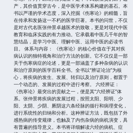
产，其价值贯穿古今，是中医学术体系构建的基石。本
书以严谨的学术态度，深入挖掘《伤寒论》的精髓，旨
在传承和发扬这一不朽的医学巨著。本书的问世，不仅
是对古代名医张仲景卓越医术的致敬，更是对现代中医
教育和临床实践的有力推动。它承载着中医几千年的智
慧结晶，是学习中医、理解中医、运用中医的必读书
目。 体系与内容： 《伤寒论》的核心价值在于其对疾
病认识的独特视角和治疗方法的创新。它不仅仅是一部
关于伤寒病症的论述，更是一部涵盖了多种杂病的认识
和治疗原则的医学百科全书。全书以“辨证论治”为核
心，将疾病的发生、发展、转归以及治疗原则，都置于
一个动态的、发展的过程中进行考察。 六经辨证：
《伤寒论》最突出的贡献之一，便是其“六经辨证”体
系。张仲景将疾病的发展过程，按照太阳、阳明、少
阳、太阴、少阴、厥阴这六条经脉的循行和病理变化，
进行系统性的归纳和分析。这种辨证方法，既包括了外
感热病的传变规律，也触及了内伤杂病的病机演变，具
有普遍的指导意义。本书将详细解读六经的病机、症