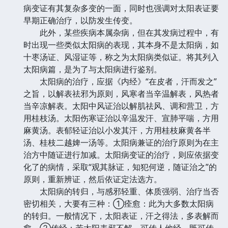
病变证有其复杂多变的一面，同时也强调对太阳表证要
早期正确治疗，以防发生传变。
此外，某些疾病本属杂病，但在其发病过程中，有
时出现一些类似太阳病的表现，其本身不是太阳病，如
十枣汤证、风湿证等，称之为太阳病类似证。将其列入
太阳病篇，是为了与太阳病进行鉴别。
太阳病的治疗，应据《内经》“在皮者，汗而发之”
之旨，以解表祛邪为原则，风寒者当辛温解表，风热者
当辛凉解表。太阳中风证治以解肌祛风、调和营卫，方
用桂枝汤。太阳伤寒证治以辛温发汗、宣肺平喘，方用
麻黄汤。表郁轻证治以小发其汗，方用桂枝麻黄各半
汤、桂枝二越婢一汤等。太阳病兼证的治疗原则为在主
治方中随证进行加减。太阳病变证的治疗，则应依据变
化了的病情，采取“观其脉证，知犯何逆，随证治之”的
原则，重新辨证，然后依证定法选方。
太阳病的转归，与感邪轻重、体质强弱、治疗当否
密切相关，大要有三种：①痊愈：此为大多数太阳病
的转归。一般情况下，太阳表证，汗之得法，多表解而
愈。②传经：若太阳表邪不解，可传人他经，既可传