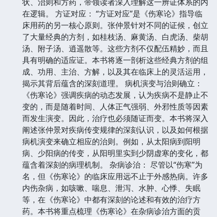
状、治则和方药，带领读者深入理解这一辨证体系的内
在逻辑。 方证对应： “方证对应”是《伤寒论》指导临
床用药的另一核心原则。张仲景针对不同的证候，创立
了大量经典的方剂，如桂枝汤、麻黄汤、白虎汤、柴胡
汤、附子汤、逍遥散等。这些方剂不仅配伍精妙，而且
具有明确的适应证。本书将逐一剖析这些经典方剂的组
成、功用、主治、方解，以及其在临床上的灵活运用，
揭示其背后蕴含的深刻道理。 病机演变与治则确立：
《伤寒论》强调疾病的动态发展，认为疾病不是静止不
变的，而是随着时间、人体正气强弱、外邪性质等因素
而发生演变。因此，治疗也必须随证而变。本书将深入
阐述张仲景对疾病传变规律的深刻认识，以及如何根据
病机演变来确立相应的治则。例如，从太阳病到阳明
病、少阳病的传变，从阳明里实到少阴虚寒的变化，都
蕴含着深刻的病理机制。 杂病诊治： 尽管以“伤寒”为
名，但《伤寒论》的临床应用远不止于外感热病。许多
内伤杂病，如咳嗽、喘息、泄泻、水肿、心悸、失眠
等，在《伤寒论》中都有深刻的论述和有效的治疗方
药。本书将重点梳理《伤寒论》在杂病诊治方面的贡