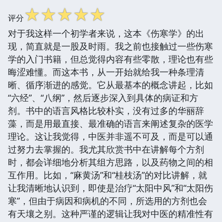
☆
☆
☆
☆
☆
评分
对于我这样一个初学者来说，这本《伤寒学》的出
现，简直就是一股及时雨。我之前也接触过一些伤寒
学的入门书籍，但总觉得内容有些零散，理论也有些
晦涩难懂。而这本书，从一开始就给我一种条理清
晰、循序渐进的感觉。它从最基本的概念讲起，比如
“六经”、“八纲”，然后逐步深入到具体的病证和方
剂。书中的语言风格比较朴实，没有过多的华丽辞
藻，而是用最直接、最准确的语言来阐述复杂的医学
理论。这让我觉得，中医并非遥不可及，而是可以通
过努力去掌握的。我尤其欣赏书中在讲解每个方剂
时，都会详细地分析其组方思路，以及药物之间的相
互作用。比如，“麻黄汤”和“桂枝汤”的对比讲解，就
让我清晰地认识到，即使是治疗“太阳中风”和“太阳伤
寒”，但由于病因和病机的不同，所选用的方剂也会
有天壤之别。这种严谨的逻辑让我对中医的精准性有