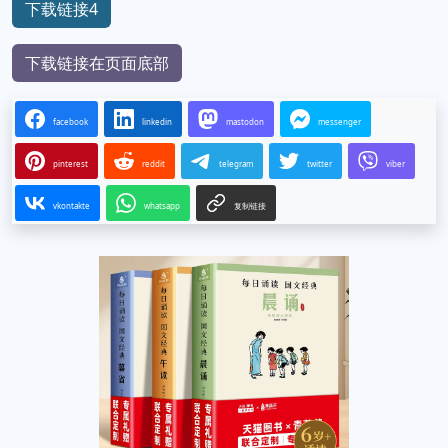
下载链接4
下载链接在页面底部
facebook
linkedin
mastodon
messenger
pinterest
reddit
telegram
twitter
viber
vkontakte
whatsapp
复制链接