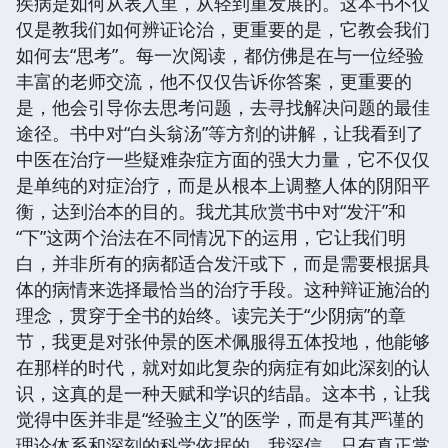
疾病是如何从表入里，从轻到重发展的。这本书不仅
仅是教我们如何辨证论治，更重要的是，它教会我们
如何去“思考”。每一次阅读，都仿佛是在与一位经验
丰富的老师交流，他不仅仅告诉你答案，更重要的
是，他会引导你去思考问题，去寻找解决问题的最佳
途径。书中对“白头翁汤”等方剂的讲解，让我看到了
中医在治疗一些疑难杂症方面的强大力量，它不仅仅
是单纯的对症治疗，而是从根本上调整人体的阴阳平
衡，达到治本的目的。我尤其欣赏书中对“发汗”和
“下”这两个治法在不同情况下的运用，它让我们明
白，并非所有的病都适合发汗或下，而是需要根据具
体的病情来选择最恰当的治疗手段。这种辩证施治的
理念，贯穿于全书的始终。读完关于“少阴病”的章
节，我更是对张仲景的医术佩服得五体投地，他能够
在那样的时代，就对如此复杂的病症有如此深刻的认
识，这真的是一种天赋和学识的结晶。这本书，让我
觉得中医并非是“经验主义”的医学，而是有其严谨的
理论体系和深刻的科学依据的。我深信，只有真正掌