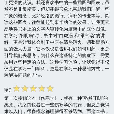
了更深的认识。我还喜欢书中的一些插图和图表，虽
然不是非常精美，但却能很形象地帮助我们理解一些
抽象的概念，比如经络的循行、病邪的传变等等。阅
读这些图表，往往能起到事半功倍的效果，让我更容
易地将书本上的文字内容转化为脑海中的立体图像。
在学习“阳明病”时，书中对“白虎汤”和“承气汤”的讲
解，更是让我体会到了中医在清热泻火、调整胃肠方
面的强大力量。它不仅仅是告诉我们如何用药，更是
引导我们去思考，为什么在这些特定的病症下，需要
采用这些特定的方法。这种学习体验，让我觉得不仅
仅是在学习一门学科，更是在学习一种思维方式，一
种解决问题的方法。
☆
☆
☆
☆
☆
评分
第一次接触这本《伤寒学》，就有一种“豁然开朗”的
感觉。我之前也看过一些伤寒学的书籍，但总是觉得
难以入门，很多概念都理解得不够透彻。而这本书，