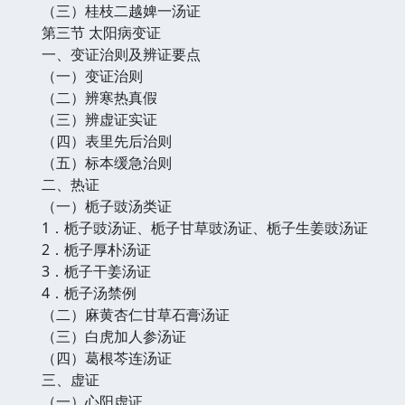
（三）桂枝二越婢一汤证
第三节 太阳病变证
一、变证治则及辨证要点
（一）变证治则
（二）辨寒热真假
（三）辨虚证实证
（四）表里先后治则
（五）标本缓急治则
二、热证
（一）栀子豉汤类证
1．栀子豉汤证、栀子甘草豉汤证、栀子生姜豉汤证
2．栀子厚朴汤证
3．栀子干姜汤证
4．栀子汤禁例
（二）麻黄杏仁甘草石膏汤证
（三）白虎加人参汤证
（四）葛根芩连汤证
三、虚证
（一）心阳虚证