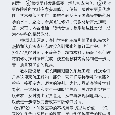
割爱”。④根据学科发展需要，增加相应内容。⑤吸收
更多院校的学科专家参加修订，使新二版教材更具代表
性，学术覆盖面更广，能够全面反应全国高等中医药教
学的水平。总之，希冀通过修订，使教材语言更加精
炼、规范，内容准确，结构合理，教学适应性更强，成
为本学科的精品教材。
根据以上原则，各门学科的主编和编委们以极大的
热情和认真负责的态度投入到紧张的修订工作中。他们
挤出宝贵的时间，不辞辛劳，精益求精，确保了46门教
材的修订按时按质完成，使整套教材内容得到进一步完
善，质量有了新的提高。
教材建设是一项长期而艰巨的系统工程，此次修订
只是这项宏伟工程的一部分，它同样要接受教学实践的
检验，接受专家、师生的评判。为此，恳请各院校学科
专家、一线教师和学生一如既往关心、关注新世纪第二
版教材，及时提出宝贵意见，从中再发现问题与不足，
以便进一步修改完善或第三版修订提高。
《伤寒论》：仲景医学的不朽篇章 源起与价值： 《伤
寒论》作为中医经典的瑰宝，是中华民族宝贵的医学遗