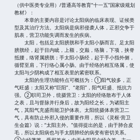
（供中医类专业用）/普通高等教育“十一五”国家级规划
教材》：
本章的主要内容是讨论太阳病的临床表现、证候类
型及其治疗方法。太阳病是病邪侵袭人体，正邪交争于
肌表，营卫功能失调而发生的疾病。
太阳，包括足太阳膀胱和手太阳小肠而言。足太阳
膀胱经，起于目内眦，上额，交巅，络脑，下项，挟脊
抵腰，络肾属膀胱；手太阳小肠经，起于手小指外侧，
循臂至肩，下行络心属小肠。由于经络的相互络属，使
太阳与少阴构成了相互表里的紧密联系。
太阳的生理功能特点可概括为：①阳气较多，正
气旺盛：太阳又称“巨阳”、“老阳”，阳气旺盛、抵抗力
强。②职司卫外，统摄营卫：太阳的经络散布于人体
之表，且与督脉并行身后，故为阳经之长，为诸阳主
气，其阳气充盛而能卫护体表。太阳统摄体表营卫二
气，具有防止外邪入侵的重要作用，所以《灵枢·营卫
生会篇》说：“太阳主外。”值得提出的是，由于肺合皮
毛，所以太阳病也与手太阴肺经的病变有密切关系。
③六经藩篱，受邪首当：由于太阳居六经之首，主一