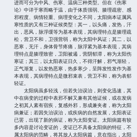
进而可分为中风、伤寒、温病三种类型。但在《伤寒
论》中详于寒而略于温，由于体质强弱、腠理疏密、感
邪程度、病情轻重、病理变化之不同，太阳病本证属风
寒性质的又有三种证候类型：其一，以头痛，发热，汗
出，恶风，脉浮缓等为基本表现，其病理特点是腠理疏
松，营卫不和，卫强营弱，称为太阳中风证；其二，以
恶寒，无汗，身体骨节疼痛，脉浮紧为基本表现，其病
理特点是腠理致密，卫阳被遏，营阴郁滞，称为太阳伤
寒证；其三，以太阳表证日久，不得汗解，邪气渐轻，
正气渐复，以发热恶寒，热多寒少，呈阵发性发作为基
本表现，其病理特点是微邪束表，营卫不和，称为表郁
轻证。
太阳病虽多轻浅，但若失治误治，则变化迅速，其
中在病变的过程中表邪不解又兼有其他证候，或在发病
之初其人素有宿疾，复感外邪，形成兼夹者，称为太阳
病兼证；若因失治误治，或疾病的自然发展，太阳表证
已罢，出现了新的病证，称为太阳变证。太阳病篇有较
多内容是讨论变证的，变证已不具备太阳病的特征，不
属太阳病的范畴，将其放人太阳病篇，意在指出，太阳