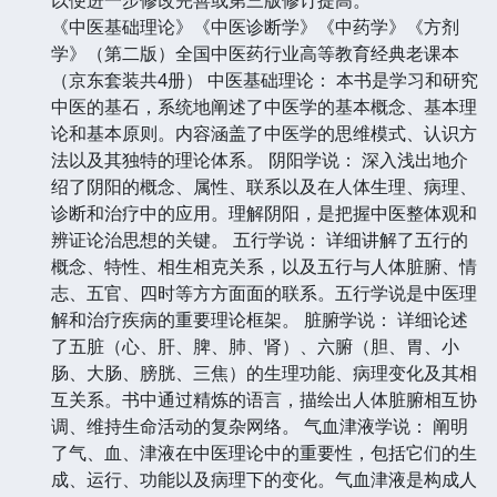
《中医基础理论》《中医诊断学》《中药学》《方剂
学》（第二版）全国中医药行业高等教育经典老课本
（京东套装共4册） 中医基础理论： 本书是学习和研究
中医的基石，系统地阐述了中医学的基本概念、基本理
论和基本原则。内容涵盖了中医学的思维模式、认识方
法以及其独特的理论体系。 阴阳学说： 深入浅出地介
绍了阴阳的概念、属性、联系以及在人体生理、病理、
诊断和治疗中的应用。理解阴阳，是把握中医整体观和
辨证论治思想的关键。 五行学说： 详细讲解了五行的
概念、特性、相生相克关系，以及五行与人体脏腑、情
志、五官、四时等方方面面的联系。五行学说是中医理
解和治疗疾病的重要理论框架。 脏腑学说： 详细论述
了五脏（心、肝、脾、肺、肾）、六腑（胆、胃、小
肠、大肠、膀胱、三焦）的生理功能、病理变化及其相
互关系。书中通过精炼的语言，描绘出人体脏腑相互协
调、维持生命活动的复杂网络。 气血津液学说： 阐明
了气、血、津液在中医理论中的重要性，包括它们的生
成、运行、功能以及病理下的变化。气血津液是构成人