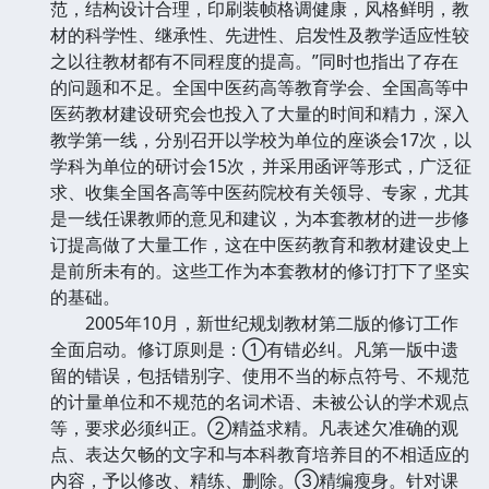
范，结构设计合理，印刷装帧格调健康，风格鲜明，教
材的科学性、继承性、先进性、启发性及教学适应性较
之以往教材都有不同程度的提高。”同时也指出了存在
的问题和不足。全国中医药高等教育学会、全国高等中
医药教材建设研究会也投入了大量的时间和精力，深入
教学第一线，分别召开以学校为单位的座谈会17次，以
学科为单位的研讨会15次，并采用函评等形式，广泛征
求、收集全国各高等中医药院校有关领导、专家，尤其
是一线任课教师的意见和建议，为本套教材的进一步修
订提高做了大量工作，这在中医药教育和教材建设史上
是前所未有的。这些工作为本套教材的修订打下了坚实
的基础。
2005年10月，新世纪规划教材第二版的修订工作
全面启动。修订原则是：①有错必纠。凡第一版中遗
留的错误，包括错别字、使用不当的标点符号、不规范
的计量单位和不规范的名词术语、未被公认的学术观点
等，要求必须纠正。②精益求精。凡表述欠准确的观
点、表达欠畅的文字和与本科教育培养目的不相适应的
内容，予以修改、精练、删除。③精编瘦身。针对课