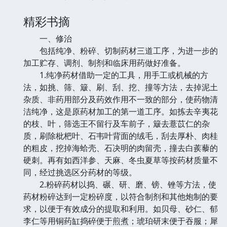
精彩书摘
一、修治
包括纯净、粉碎、切制药材三道工序，为进一步的
加工贮存、调剂、制剂和临床用药做好准备。
1.纯净药材借助一定的工具，用手工或机械的方
法，如挑、筛、簸、刷、刮、挖、撞等方法，去掉泥土
杂质、非药用部分及药效作用不一致的部分，使药物清
洁纯净，这是原药材加工的第一道工序。如拣去辛夷花
的枝、叶，筛选王不留行及车前子，簸去薏苡仁的杂
质，刷除枇杷叶、石韦叶背面的绒毛，刮去厚朴、肉桂
的粗皮，挖掉海蛤壳、石决明的肉留壳，撞去白蒺藜的
硬刺。再有如西洋参、天麻、冬虫夏草等按药材质量不
同，经过挑选区分药材的等级。
2.粉碎药材以捣、碾、研、磨、镑、锉等方法，使
药材粉碎达到一定粉碎度，以符合制剂和其他炮制的要
求，以便于有效成分的提取和利用。如贝母、砂仁、郁
李仁等用铜药缸捣碎便于煎煮；琥珀研末便于吞服；犀