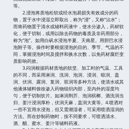
等。
2.浸泡将质地松软或经水泡易损失有效成分的药
物，置于水中浸湿立即取出，称为“浸”，又称“沾水”；
而将药物置于清水或辅料药液中，使水分渗入，药材软
化，便于切制，或用以除去药物的毒质及非药用部分，
称为“泡”。如用白矾水浸泡半夏、天南星。用胆巴水浸
泡附子等。操作时要根据浸泡的目的、季节、气温的不
同，掌握浸泡时间及搅拌和换水次数，以免药材腐烂变
质影响药效。
3.闷润根据药材质地的软坚、加工时的气温、工具
的不同，而采用淋润、洗润、泡润、浸润、晾润、盖
润、伏润、露润、复润、双润等多种方法，使清水或其
他液体辅料馀徐渗入药物组织内部，至内外的湿度均
匀，便于切制饮片。如淋润荆芥、泡润槟榔、酒洗润当
归、姜汁浸润厚朴，伏润天麻，盖润大黄等。4.喷洒对
一些不宜用水浸泡，但又需潮湿者，可采用喷洒湿润的
方法。而在炒制药物时，按不同要求，可喷洒清水、
酒、醋、蜜水、姜汁等辅料药液。