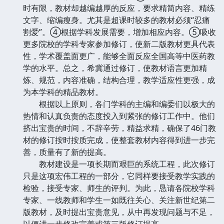
时有限，教材却越编越厚的反应，要求精简内容、精练
文字、缩编瘦身。尤其是超课时较多的教材必须“忍痛
割爱”。④根据学科发展需要，增加相应内容。⑤吸收
更多院校的学科专家参加修订，使新二版教材更具代表
性，学术覆盖面更广，能够全面反应全国高等中医药教
学的水平。总之，希冀通过修订，使教材语言更加精
炼、规范，内容准确，结构合理，教学适应性更强，成
为本学科的精品教材。
根据以上原则，各门学科的主编和编委们以极大的
热情和认真负责的态度投入到紧张的修订工作中。他们
挤出宝贵的时间，不辞辛劳，精益求精，确保了46门教
材的修订按时按质完成，使整套教材内容得到进一步完
善，质量有了新的提高。
教材建设是一项长期而艰巨的系统工程，此次修订
只是这项宏伟工程的一部分，它同样要接受教学实践的
检验，接受专家、师生的评判。为此，恳请各院校学科
专家、一线教师和学生一如既往关心、关注新世纪第二
版教材，及时提出宝贵意见，从中再发现问题与不足，
以便进一步修改完善或第三版修订提高。