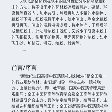
5.水飞是借药物在水中的沉降性质分取药材极细粉
末的方法。将不溶于水的药材粉碎后置乳钵、碾槽、球
磨机等容器内，加水共研，然后再加入多量的水搅拌，
粗粉即下沉，细粉混悬于水中，随水倾出，剩余之粗粉
再研再飞。倾出的混悬液沉淀后，将水除净，干燥后即
成极细粉末。此法所制粉末既细，又减少了研磨中粉末
的飞扬损失。常用于矿物类、甲壳类药物的制粉，如水
飞朱砂、炉甘石、滑石、蛤粉、雄黄等。
……
前言/序言
“新世纪全国高等中医药院校规划教材”是全国唯一
的行业规划教材。由“政府指导，学会主办，院校联
办，出版社协办”。即：教育部、国家中医药管理局宏
观指导；全国中医药高等教育学会及全国高等中医药教
材建设研究会主办，具体制定编写原则、编写要求、主
编遴选和组织编写等工作；全国26所高等中医药院校学
科专家联合编写；中国中医药出版社协助编写管理工作