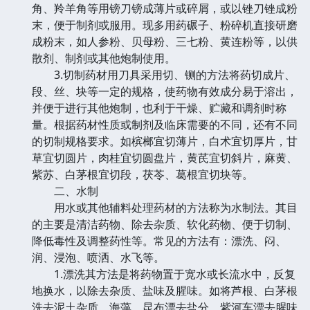
角、羚羊角等用镑刀镑成薄片或碎屑，或以锉刀锉成粉
末，便于制剂或服用。现多用药碾子、粉碎机直接研磨
成粉末，如人参粉、贝母粉、三七粉、黄连粉等，以供
散剂、制剂或其他炮制使用。
3.切制药材用刀具采用切、铡的方法将药切成片、
段、丝、块等一定的规格，使药物有效成分易于溶出，
并便于进行其他炮制，也利于干燥、贮藏和调剂时称
量。根据药材性质或制剂及临床需要的不同，还有不同
的切制规格要求。如槟榔宜切薄片，白术宜切厚片，甘
草宜切圆片，肉桂宜切圆盘片，黄芪宜切斜片，麻黄、
紫苏、白茅根宜切段，茯苓、葛根宜切块等。
二、水制
用水或其他辅料处理药材的方法称为水制法。其目
的主要是清洁药物、除去杂质、软化药物、便于切制、
降低毒性及调整药性等。常见的方法有：漂洗、闷、
润、浸泡、喷洒、水飞等。
1.漂洗其方法是将药物置于宽水或长流水中，反复
地换水，以除去杂质、盐味及腥味。如将芦根、白茅根
洗去泥土杂质，海藻、昆布漂去盐分，紫河车漂去腥味