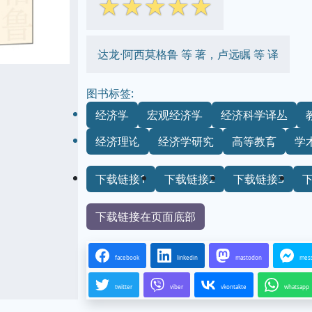
☆
☆
☆
☆
☆
达龙·阿西莫格鲁 等 著，卢远瞩 等 译
图书标签:
经济学
宏观经济学
经济科学译丛
经济理论
经济学研究
高等教育
学
下载链接1
下载链接2
下载链接3
下载链接在页面底部
facebook
linkedin
mastodon
mes
twitter
viber
vkontakte
whatsapp