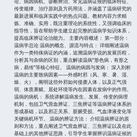
论、病因病机、诊断辨治、常见温病证候的临床特征、
传变规律、治疗原则及方药用法，并涵盖了温病研究的
最新进展和临床实践中的热点问题。教材内容力求精
炼、准确、实用，既注重理论的系统性，又强调临床的
指导性，旨在帮助学生建立起完整的温病学知识体系，
提高临床辨证论治能力。 主要内容概述： 第一部分：
温病学总论 温病的概念、源流与特点： 详细阐述温病
作为一类特殊病证的内涵，追溯温病学说的发展历程，
分析其与杂病的区别，重点解读温病“形色病，有形之
病，易传”等核心特征。 温病的病因与发病： 深入剖析
温病的主要致病因素——外感时邪（风、寒、暑、湿、
燥、火），阐明这些外邪如何侵袭人体，以及正气强
弱、体质禀赋、居处环境等内在因素在发病中的作用。
温病的病机： 系统讲解温病发生、发展、传变的病理
机制，包括卫气营血辨证、三焦辨证等温病辨证体系的
形成基础，以及邪正关系、脏腑受损、气血津液变化等
关键病机环节。 温病的辨证方法： 介绍温病辨证的原
则和方法，重点阐述卫气营血辨证、三焦辨证以及在此
基础上的其他辨证思路，引导学生掌握辨识温病证候的