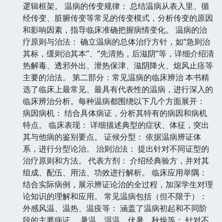
逻辑框架。 温病的传变规律： 总结温病从表入里、循
经传变、脏腑传变等常见的传变模式，分析传变的原因
和影响因素，指导临床准确把握病情变化。 温病的治
疗原则与治法： 确立温病的总体治疗方针，如“急则治
其标，缓则治其本”、“先清热，后滋阴”等，详细介绍清
热解毒、透邪外出、泄热保津、滋阴降火、熄风止痉等
主要的治法。 第二部分：常见温病的临床辨治 本书精
选了临床上最常见、最具有代表性的温病，进行深入的
临床辨治分析。每种温病都围绕以下几个方面展开：
病因病机： 结合具体病证，分析其特有的病因和病机
特点。 临床表现： 详细描述典型的症状、体征，突出
其与他病的鉴别要点。 证候分型： 依据温病辨证体
系，进行分型论治。 治则治法： 提出针对不同证型的
治疗原则和方法。 代表方剂： 介绍经典验方，并对其
组成、配伍、用法、功效进行解析。 临床应用举隅：
结合实际病例，展示辨证论治的全过程，加深学生对理
论知识的理解和应用。 常见温病包括（但不限于）：
外感风温、温热、温疫等： 涵盖了温病初起和不同阶
段的主要病证。 暑温、湿温、伏暑、秋燥等： 针对不