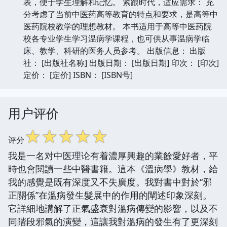
表，便于学生理解和记忆。 紧跟时代，适应需求： 充
分考虑了当前中医药高等教育的特点和要求，是高等中
医药院校教学的理想教材。 本书适用于高等中医药院
校各专业学生学习温病学课程，也可供从事温病学临
床、教学、科研的医务人员参考。 出版信息： 出版
社： [出版社名称] 出版日期： [出版日期] 印次： [印次]
定价： [定价] ISBN： [ISBN号]
用户评价
☆
☆
☆
☆
☆
评分
我是一名对中医理论有着濃厚興趣的業餘愛好者，平
時也會閱讀一些中醫書籍。這本《溫病學》教材，給
我的感覺是既有深度又不失廣度。我對書中對於“邪
正關係”在溫病發生髮展中的作用的闡述印象深刻。
它詳細地講解了正氣盛衰對溫病傳變的影響，以及不
同階段邪氣的演變，這讓我對溫病的發生有了更深刻