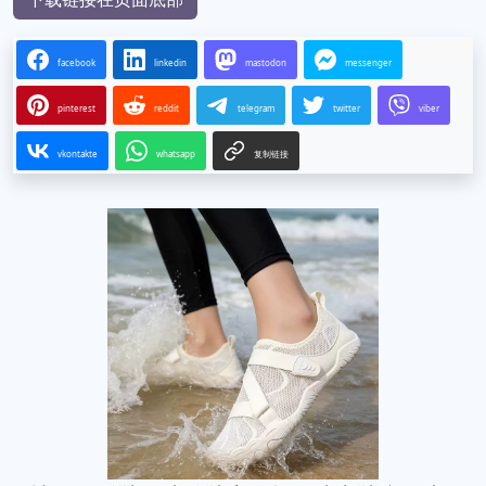
facebook
linkedin
mastodon
messenger
pinterest
reddit
telegram
twitter
viber
vkontakte
whatsapp
复制链接