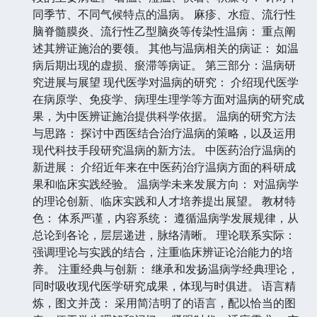
同季节、不同气候特点的温病。 麻疹、水痘、流行性
脑脊髓膜炎、流行性乙型脑炎等传染性温病： 重点阐
述其辨证施治的要领。 其他与温病相关的病证： 如温
病后期出现的虚损、瘀滞等病证。 第三部分：温病研
究进展与展望 现代医学对温病的研究： 介绍现代医学
在病原学、免疫学、病理生理学等方面对温病的研究成
果，为中医辨证施治提供科学依据。 温病的研究方法
与思路： 探讨中西医结合治疗温病的策略，以及运用
现代科技手段研究温病的新方法。 中医药治疗温病的
新进展： 介绍近年来在中医药治疗温病方面的科研成
果和临床实践经验。 温病学未来发展方向： 对温病学
的理论创新、临床实践和人才培养提出展望。 教材特
色： 体系严谨，内容系统： 遵循温病学发展规律，从
总论到各论，层层递进，脉络清晰。 理论联系实际：
强调理论与实践的结合，注重临床辨证论治能力的培
养。 注重经典与创新： 继承和发扬温病学经典理论，
同时吸收现代医学研究成果，体现与时俱进。 语言精
炼，图文并茂： 采用简洁明了的语言，配以恰当的图