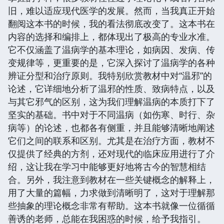
旧，难以适应现代医学的发展。然而，当我真正开始
翻阅这本书的时候，我的看法彻底改变了。这本书在
内容的选择和编排上，都体现出了极高的专业水准。
它不仅涵盖了温病学的基本理论，如病因、发病、传
变规律等，更重要的是，它深入探讨了温病学的各种
辨证分型和治疗原则。我特别欣赏教材中对“温邪”的
论述，它详细地分析了温邪的性质、致病特点，以及
与其它邪气的区别，这为我们理解温病的本质打下了
坚实的基础。书中对于不同温病（如伤寒、时行、杂
病等）的论述，也都各有侧重，并且能够清晰地阐述
它们之间的联系和区别。尤其是在治疗方面，教材不
仅提供了经典的方剂，还对现代的临床应用进行了介
绍，这让我在学习中能够更好地将古今的智慧相结
合。另外，我注意到教材在一些关键概念的解释上，
用了大量的篇幅，力求做到清晰明了，这对于理解那
些抽象的理论概念非常有帮助。这本书就像一位循循
善诱的老师，总能在我困惑的时候，给予我指引。