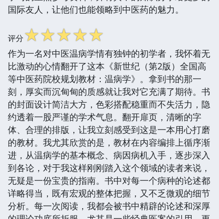
国际友人，让他们也能领略到中医药的魅力。
☆
☆
☆
☆
☆
评分
作为一名对中医温病学情有独钟的初学者，我怀着无
比激动的心情翻开了这本《新世纪（第2版）全国高
等中医药院校规划教材：温病学》。拿到书的那一
刻，厚实而沉甸甸的质感就让我对它充满了期待。书
的封面设计简洁大方，色彩搭配稳重而不失活力，隐
约透着一股严谨的学术气息。翻开扉页，清晰的字
体、合理的排版，让我立刻感受到这是一本用心打磨
的教材。我尤其欣赏的是，教材在内容编排上循序渐
进，从温病学的基本概念、病因病机入手，逐步深入
到各论，对于我这样刚刚踏入这个领域的读者来说，
无疑是一份宝贵的指南。书中对每一个病种的论述都
详略得当，既有宏观的整体把握，又不乏微观的细节
分析。每一次阅读，我都会被书中精辟的论述和深厚
的理论功底所折服。尤其是一些经典医案的引用，更