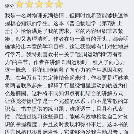
☆
☆
☆
☆
☆
评分
我是一名对物理充满热情，但同时也希望能够快速掌
握核心知识的学生。这本《普通物理学（第7版 上
册）》恰恰满足了我的需求。它的内容组织非常紧
凑，却又条理清晰。作者在每一章节的开头，都会明
确地给出本章的学习目标，这让我能够有针对性地进
行学习。我特别喜欢书中关于“圆周运动”和“万有引
力”的章节。作者在讲解圆周运动时，引入了向心力
这一概念，并详细地解释了向心力的产生原因和效
果。在与万有引力定律结合起来时，作者更是巧妙地
将两者联系起来，解释了行星绕恒星运动的轨道为什
么是椭圆。这种将不同知识点有机结合的讲解方式，
让我觉得物理学是一个完整的体系，而不是零散的知
识点。书中提供的练习题，难度适中，且具有代表
性，我通过练习这些题目，能够有效地检验自己对知
识的掌握程度，并且及时发现和弥补不足。这本书的
语言风格也很具启发性，它能够激发我主动思考，而