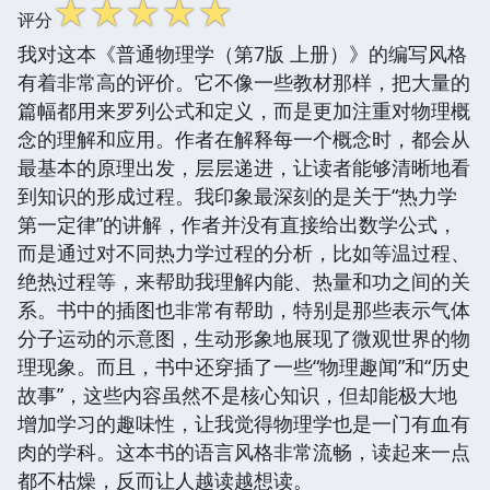
☆
☆
☆
☆
☆
评分
我对这本《普通物理学（第7版 上册）》的编写风格
有着非常高的评价。它不像一些教材那样，把大量的
篇幅都用来罗列公式和定义，而是更加注重对物理概
念的理解和应用。作者在解释每一个概念时，都会从
最基本的原理出发，层层递进，让读者能够清晰地看
到知识的形成过程。我印象最深刻的是关于“热力学
第一定律”的讲解，作者并没有直接给出数学公式，
而是通过对不同热力学过程的分析，比如等温过程、
绝热过程等，来帮助我理解内能、热量和功之间的关
系。书中的插图也非常有帮助，特别是那些表示气体
分子运动的示意图，生动形象地展现了微观世界的物
理现象。而且，书中还穿插了一些“物理趣闻”和“历史
故事”，这些内容虽然不是核心知识，但却能极大地
增加学习的趣味性，让我觉得物理学也是一门有血有
肉的学科。这本书的语言风格非常流畅，读起来一点
都不枯燥，反而让人越读越想读。