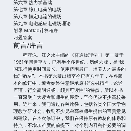
第六章 热力学基础
第七章 静止电荷的电场
第八章 恒定电流的磁场
第九章 电磁感应电磁场理论
附录 Matlab计算程序
习题答案
前言/序言
程守洙、江之永主编的《普通物理学+》第一版于
1961年问世至今，已有半个多世纪，历经六版，是“我
国现行使用时间最长、使用范围最广、培养人才最多的
物理教材”。本书第六版出版至今已有八年了，在各版
本的修订中，编者始终注意继承原书“选材精当，论述
严谨，行文简明通畅，颇具可读性”的特点，所以本书
一直深受广大读者和师生的厚爱，至今仍被不少高校采
用。近年来，我们通过各种途径，包括各类全国大学物
理教学研讨会，收到不少兄弟高校师生提供的宝贵意见
和建议。在本次修订中，我们在保持原有教材的体系和
特点，不增加难度的前提下，对个别内容稍作必要的调