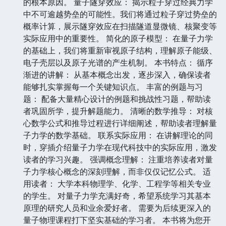
的根本原因。 量子隧穿效应： 揭示粒子穿过经典力学
中不可逾越势垒的可能性。我们将通过粒子穿过势垒的
概率计算，展示隧穿效应在扫描隧道显微镜、核聚变等
实际应用中的重要性。 简化的原子模型： 在量子力学
的基础上，我们将重新审视原子结构，理解原子能级、
电子壳层以及原子光谱的产生机制。 本书特点： 循序
渐进的讲解： 从基本概念出发，逐步深入，确保读者
能够扎实掌握每一个关键知识点。 丰富的例题与习
题： 配备大量精心设计的例题和挑战性习题，帮助读
者巩固所学，提升解题能力。 清晰的数学推导： 对核
心数学公式和推导过程进行详细阐述，帮助读者理解量
子力学的数学基础。 联系实际应用： 在讲解理论的同
时，穿插介绍量子力学在现代科技中的实际应用，激发
读者的学习兴趣。 强调概念理解： 注重培养读者对量
子力学核心概念的深刻理解，而非仅仅记忆公式。 适
用读者： 大学本科物理学、化学、工程学等相关专业
的学生。 对量子力学充满好奇，希望系统学习其基本
原理的研究人员和业余爱好者。 需要为后续更深入的
量子物理课程打下坚实基础的学习者。 本书将为您开