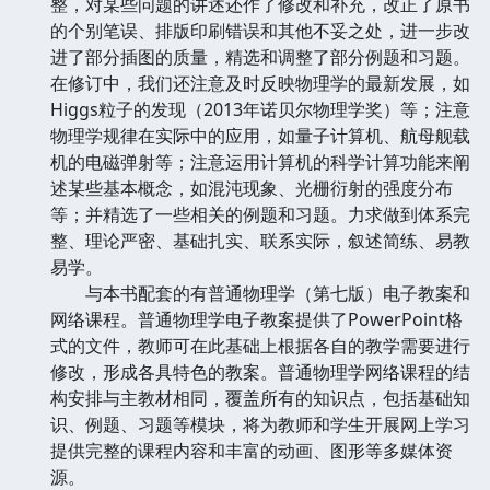
整，对某些问题的讲述还作了修改和补充，改正了原书
的个别笔误、排版印刷错误和其他不妥之处，进一步改
进了部分插图的质量，精选和调整了部分例题和习题。
在修订中，我们还注意及时反映物理学的最新发展，如
Higgs粒子的发现（2013年诺贝尔物理学奖）等；注意
物理学规律在实际中的应用，如量子计算机、航母舰载
机的电磁弹射等；注意运用计算机的科学计算功能来阐
述某些基本概念，如混沌现象、光栅衍射的强度分布
等；并精选了一些相关的例题和习题。力求做到体系完
整、理论严密、基础扎实、联系实际，叙述简练、易教
易学。
与本书配套的有普通物理学（第七版）电子教案和
网络课程。普通物理学电子教案提供了PowerPoint格
式的文件，教师可在此基础上根据各自的教学需要进行
修改，形成各具特色的教案。普通物理学网络课程的结
构安排与主教材相同，覆盖所有的知识点，包括基础知
识、例题、习题等模块，将为教师和学生开展网上学习
提供完整的课程内容和丰富的动画、图形等多媒体资
源。