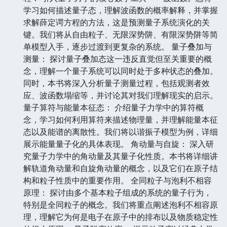
学习如何描述量子态，理解波函数的概率解释，并掌握
求解薛定谔方程的方法，这是预测量子系统演化的关
键。我们将从自由粒子、无限深势阱、有限深势阱等简
单模型入手，逐步过渡到更复杂的系统。 量子叠加与
测量： 探讨量子叠加态这一违反直觉但至关重要的概
念，理解一个量子系统可以同时处于多种状态的叠加。
同时，本书将深入分析量子测量过程，包括观测者效
应、波函数塌缩等，并讨论其对我们理解现实的启示。
量子算符与能量本征态： 介绍量子力学中的算符概
念，学习如何利用算符来描述物理量，并理解能量本征
态以及能谱的离散性。我们将以谐振子模型为例，详细
展示能量量子化的具体表现。 角动量与自旋： 深入研
究量子力学中的角动量及其量子化性质。本书将详细讲
解轨道角动量和自旋角动量的概念，以及它们在原子结
构和粒子性质中的重要作用。 全同粒子与泡利不相容
原理： 探讨由多个基本粒子组成的系统的量子行为，
特别是全同粒子的概念。我们将重点阐述泡利不相容原
理，理解它为何是电子在原子中的排布以及物质稳定性