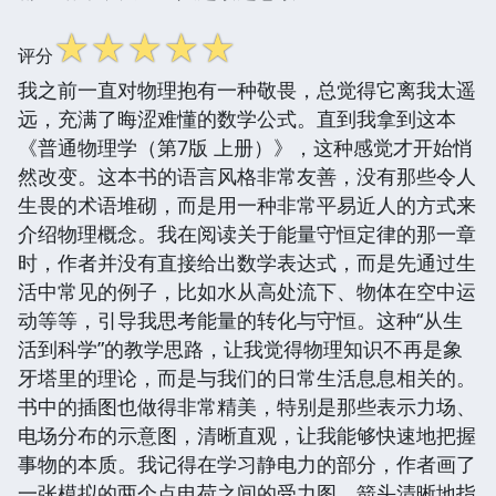
☆
☆
☆
☆
☆
评分
我之前一直对物理抱有一种敬畏，总觉得它离我太遥
远，充满了晦涩难懂的数学公式。直到我拿到这本
《普通物理学（第7版 上册）》，这种感觉才开始悄
然改变。这本书的语言风格非常友善，没有那些令人
生畏的术语堆砌，而是用一种非常平易近人的方式来
介绍物理概念。我在阅读关于能量守恒定律的那一章
时，作者并没有直接给出数学表达式，而是先通过生
活中常见的例子，比如水从高处流下、物体在空中运
动等等，引导我思考能量的转化与守恒。这种“从生
活到科学”的教学思路，让我觉得物理知识不再是象
牙塔里的理论，而是与我们的日常生活息息相关的。
书中的插图也做得非常精美，特别是那些表示力场、
电场分布的示意图，清晰直观，让我能够快速地把握
事物的本质。我记得在学习静电力的部分，作者画了
一张模拟的两个点电荷之间的受力图，箭头清晰地指