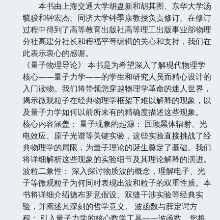
本书由上海交通大学胡盘新和胡其图、东华大学汤
毓骏和钟宏杰、同济大学钟季康教授负责修订。在修订
过程中得到了高等教育出版社高等理工出版事业部物理
分社高建分社长和程福平等编辑的关心和支持，我们在
此表示衷心的感谢。
《量子物理导论》 本书是为希望深入了解现代物理学
核心——量子力学——的学生和研究人员而精心设计的
入门读物。我们将带领您穿越物理学革命的迷人世界，
揭示微观粒子在经典物理学框架下难以解释的现象，以
及量子力学如何以前所未有的精确度描述这些现象。
核心内容涵盖： 量子现象的起源： 回顾黑体辐射、光
电效应、原子光谱等关键实验，这些实验直接挑战了经
典物理学的局限，为量子理论的诞生奠定了基础。我们
将详细解析这些现象的实验细节及其理论解释的演进。
波粒二象性： 深入探讨物质波的概念，理解电子、光
子等微观粒子为何同时表现出波和粒子的双重性质。本
书将详细介绍德布罗意假设、双缝干涉实验等经典实
验，并阐述其深刻的哲学意义。 波函数与薛定谔方
程： 引入量子力学的核心数学工具——波函数。您将