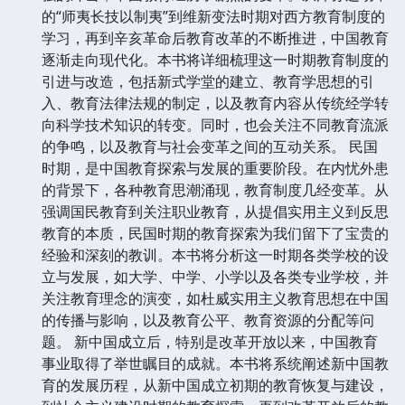
的“师夷长技以制夷”到维新变法时期对西方教育制度的
学习，再到辛亥革命后教育改革的不断推进，中国教育
逐渐走向现代化。本书将详细梳理这一时期教育制度的
引进与改造，包括新式学堂的建立、教育学思想的引
入、教育法律法规的制定，以及教育内容从传统经学转
向科学技术知识的转变。同时，也会关注不同教育流派
的争鸣，以及教育与社会变革之间的互动关系。 民国
时期，是中国教育探索与发展的重要阶段。在内忧外患
的背景下，各种教育思潮涌现，教育制度几经变革。从
强调国民教育到关注职业教育，从提倡实用主义到反思
教育的本质，民国时期的教育探索为我们留下了宝贵的
经验和深刻的教训。本书将分析这一时期各类学校的设
立与发展，如大学、中学、小学以及各类专业学校，并
关注教育理念的演变，如杜威实用主义教育思想在中国
的传播与影响，以及教育公平、教育资源的分配等问
题。 新中国成立后，特别是改革开放以来，中国教育
事业取得了举世瞩目的成就。本书将系统阐述新中国教
育的发展历程，从新中国成立初期的教育恢复与建设，