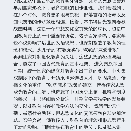
的叙述从中国古代的教育萌芽讲起，探寻从氏族社会到
早期国家形态下，教育功能的初步显现。我们会看到，
在那个时代，教育更多地与祭祀、部落首领的培养以及
知识技能的传承紧密相连。接着，本书将目光投向春秋
战国时期，这是一个思想文化空前繁荣的时代，也是中
国教育史上的一个重要转折点。诸子百家争鸣，各家学
说不仅影响了后世的政治思想，也深刻塑造了教育的理
念和模式。从孔子的“有教无类”到墨家的“兼爱非攻”，
再到法家对制度化教育的关注，这些思想的碰撞与融
合，奠定了中国古代教育的基本框架。 进入秦汉帝国
时期，统一国家的建立对教育提出了新的要求。中央集
权制度下的教育，开始承担起选拔人才、巩固统治、传
播文化的重任。“独尊儒术”政策的确立，使得儒家思想
成为教育的主流，也造就了中国历史上第一批科举制度
的雏形。本书将细致分析这一时期官学与私学的发展状
况，以及教育内容和教学方法的变化。 魏晋南北朝时
期，虽然社会动荡，但思想文化的交流与融合却更加活
跃。玄学兴起，佛教传入，对教育的理念和形式都产生
了新的影响。门阀士族在教育中的地位，以及私人讲