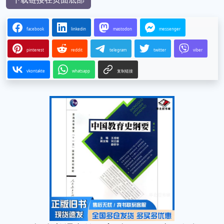
facebook
linkedin
mastodon
messenger
pinterest
reddit
telegram
twitter
viber
vkontakte
whatsapp
复制链接