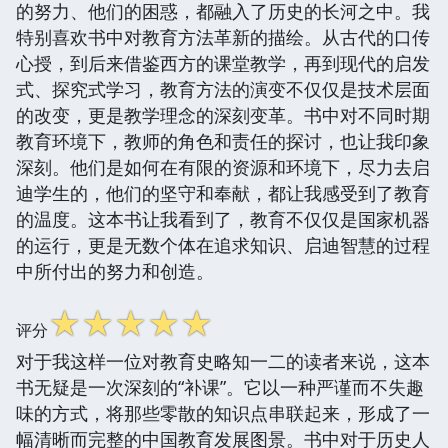
的努力、他们的困惑，都融入了历史的长河之中。我
特别喜欢书中对教育方法革新的描绘。从古代的口传
心授，到后来借鉴西方的课堂教学，再到现代的启发
式、探究式学习，教育方法的演变不仅仅是技术层面
的改变，更是教学理念的深刻变革。书中对不同时期
教育环境下，教师的角色和责任的探讨，也让我印象
深刻。他们是如何在有限的资源和环境下，尽力去启
迪学生的，他们的坚守和奉献，都让我感受到了教育
的温度。这本书让我看到了，教育不仅仅是国家机器
的运行，更是无数个体在追求知识、启迪智慧的过程
中所付出的努力和创造。
☆
☆
☆
☆
☆
评分
对于我这样一位对教育史略知一二的读者来说，这本
书无疑是一次深刻的“补课”。它以一种严谨而不失趣
味的方式，将那些零散的知识点串联起来，形成了一
幅清晰而完整的中国教育发展图景。书中对于历史人