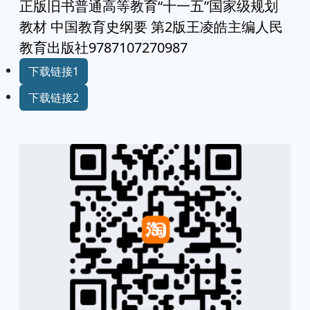
正版旧书普通高等教育“十一五”国家级规划
教材 中国教育史纲要 第2版王凌皓主编人民
教育出版社9787107270987
下载链接1
下载链接2