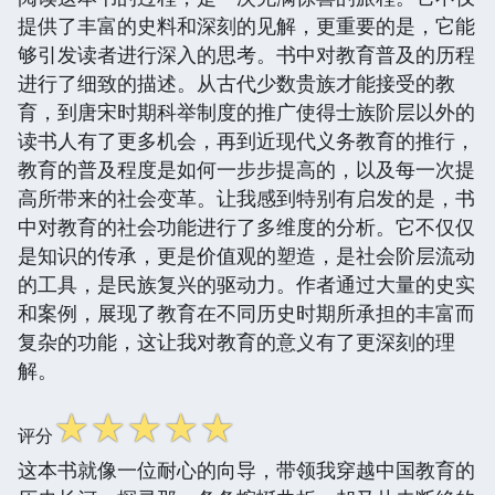
提供了丰富的史料和深刻的见解，更重要的是，它能
够引发读者进行深入的思考。书中对教育普及的历程
进行了细致的描述。从古代少数贵族才能接受的教
育，到唐宋时期科举制度的推广使得士族阶层以外的
读书人有了更多机会，再到近现代义务教育的推行，
教育的普及程度是如何一步步提高的，以及每一次提
高所带来的社会变革。让我感到特别有启发的是，书
中对教育的社会功能进行了多维度的分析。它不仅仅
是知识的传承，更是价值观的塑造，是社会阶层流动
的工具，是民族复兴的驱动力。作者通过大量的史实
和案例，展现了教育在不同历史时期所承担的丰富而
复杂的功能，这让我对教育的意义有了更深刻的理
解。
☆
☆
☆
☆
☆
评分
这本书就像一位耐心的向导，带领我穿越中国教育的