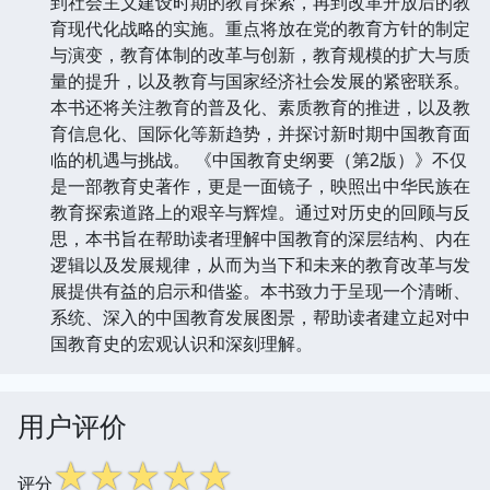
到社会主义建设时期的教育探索，再到改革开放后的教
育现代化战略的实施。重点将放在党的教育方针的制定
与演变，教育体制的改革与创新，教育规模的扩大与质
量的提升，以及教育与国家经济社会发展的紧密联系。
本书还将关注教育的普及化、素质教育的推进，以及教
育信息化、国际化等新趋势，并探讨新时期中国教育面
临的机遇与挑战。 《中国教育史纲要（第2版）》不仅
是一部教育史著作，更是一面镜子，映照出中华民族在
教育探索道路上的艰辛与辉煌。通过对历史的回顾与反
思，本书旨在帮助读者理解中国教育的深层结构、内在
逻辑以及发展规律，从而为当下和未来的教育改革与发
展提供有益的启示和借鉴。本书致力于呈现一个清晰、
系统、深入的中国教育发展图景，帮助读者建立起对中
国教育史的宏观认识和深刻理解。
用户评价
☆
☆
☆
☆
☆
评分