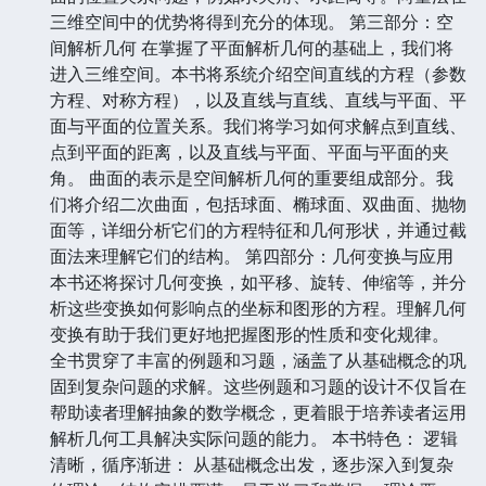
三维空间中的优势将得到充分的体现。 第三部分：空
间解析几何 在掌握了平面解析几何的基础上，我们将
进入三维空间。本书将系统介绍空间直线的方程（参数
方程、对称方程），以及直线与直线、直线与平面、平
面与平面的位置关系。我们将学习如何求解点到直线、
点到平面的距离，以及直线与平面、平面与平面的夹
角。 曲面的表示是空间解析几何的重要组成部分。我
们将介绍二次曲面，包括球面、椭球面、双曲面、抛物
面等，详细分析它们的方程特征和几何形状，并通过截
面法来理解它们的结构。 第四部分：几何变换与应用
本书还将探讨几何变换，如平移、旋转、伸缩等，并分
析这些变换如何影响点的坐标和图形的方程。理解几何
变换有助于我们更好地把握图形的性质和变化规律。
全书贯穿了丰富的例题和习题，涵盖了从基础概念的巩
固到复杂问题的求解。这些例题和习题的设计不仅旨在
帮助读者理解抽象的数学概念，更着眼于培养读者运用
解析几何工具解决实际问题的能力。 本书特色： 逻辑
清晰，循序渐进： 从基础概念出发，逐步深入到复杂