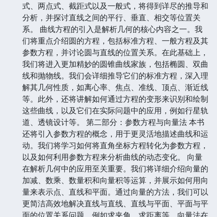
式、两点式、截距式以及一般式，将得到详尽的推导和
分析，并探讨直线之间的平行、垂直、相交等位置关
系。 曲线方程的引入是解析几何的核心内容之一。我
们将重点介绍圆的方程，包括标准方程、一般方程及其
参数方程，并讨论圆与直线的位置关系。在此基础上，
我们将进入更加精妙的圆锥曲线家族，包括椭圆、双曲
线和抛物线。我们会详细推导它们的标准方程，深入理
解其几何性质，如离心率、焦点、准线、顶点、渐近线
等。此外，还将讲解如何通过方程的变形来识别和绘制
这些曲线，以及它们在实际问题中的应用，例如行星轨
道、透镜设计等。 第二部分：参数方程与向量法 本书
还将引入参数方程的概念，用于更灵活地描述曲线和运
动。我们将学习如何将直角坐标方程转化为参数方程，
以及如何利用参数方程来分析曲线的动态变化。 向量
在解析几何中的应用至关重要。我们将详细介绍向量的
加减、数乘、数量积和向量积等运算，并展示如何用向
量来表示点、直线和平面。通过向量的方法，我们可以
更简洁高效地解决直线与直线、直线与平面、平面与平
面的位置关系问题，例如求夹角、求距离等。向量法在