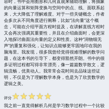
容时，书中会用图形和几何直观来辅助理解，将抽象
的向量运算和矩阵变换与空间中的点、线、面联系起
来，大大降低了理解难度。对于一些关键概念，作者
会多次从不同角度进行阐释，比如“法向量”这个概
念，可能在介绍平面方程时提及，在讲解直线方程时
又会再次强调其重要性，并且在介绍曲面时，会更深
入地探讨曲面法向量的定义和性质。这种“润物细无
声”的重复和强化，让知识点能够更牢固地印在我的
脑海里。我发现，很多我曾经觉得很难理解的数学问
题，在这本书的引导下，都变得豁然开朗。书中的很
多证明过程都写得非常漂亮，像一篇篇数学散文，逻
辑流畅，优美动人。我常常会花时间去品味这些证
明，不仅是为了理解数学本身，也是为了欣赏数学的
逻辑之美。
☆
☆
☆
☆
☆
评分
我之前一直觉得解析几何是学习数学过程中一个比较