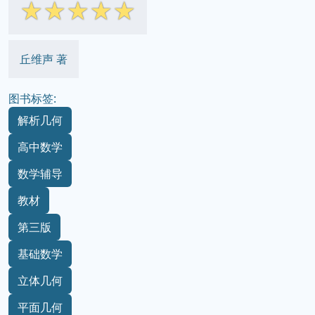
☆
☆
☆
☆
☆
丘维声 著
图书标签:
解析几何
高中数学
数学辅导
教材
第三版
基础数学
立体几何
平面几何