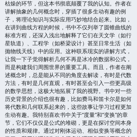
枯燥的环节，但这本书彻底颠覆了我的认知。作者在
讲解抽象的几何概念时，穿插了很多生动有趣的例
子，将理论知识与实际应用巧妙地结合起来。比如，
在讲到曲线方程的时候，书中不仅列举了圆锥曲线的
标准方程，还深入浅出地解释了它们在天文学（如行
星轨道）、工程学（如桥梁设计）甚至日常生活（如
抛物线天线）中的应用。这种联系现实的讲解方式，
让我一下子觉得解析几何不再是冰冷的数据和公式，
而是构建我们周围世界的重要工具。而且，作者在阐
述概念时，总是能从不同的角度去解读，有时是代数
方法，有时是几何直观，有时甚至会引入一些更高级
的数学思想，这极大地拓展了我的视野。书中对一些
历史背景的介绍也很有趣，比如费马和笛卡尔是如何
将代数和几何联系起来的，这些故事让学习过程更加
生动有趣。我特别喜欢书中关于“度量”和“变换”的章
节，它们不仅仅是公式的堆砌，更是在探讨空间本身
的性质和规律。通过对刚体运动、相似变换等概念的