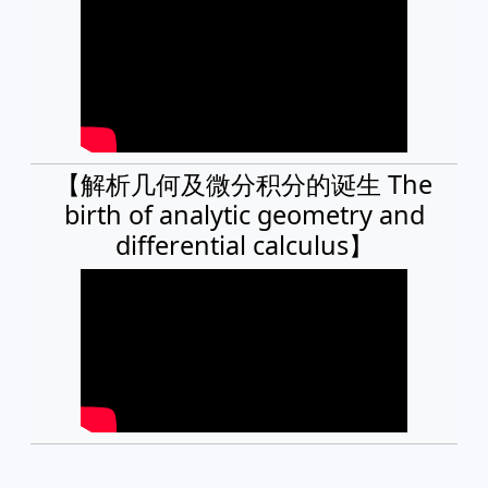
【解析几何及微分积分的诞生 The
birth of analytic geometry and
differential calculus】