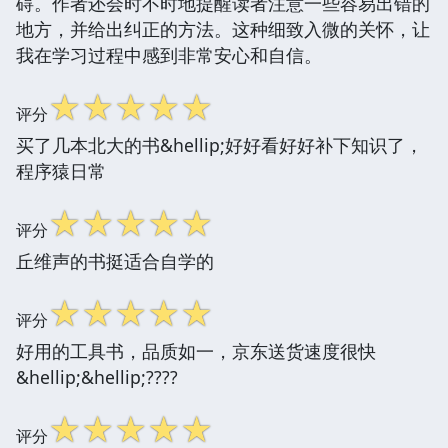
碍。作者还会时不时地提醒读者注意一些容易出错的
地方，并给出纠正的方法。这种细致入微的关怀，让
我在学习过程中感到非常安心和自信。
☆
☆
☆
☆
☆
评分
买了几本北大的书&hellip;好好看好好补下知识了，
程序猿日常
☆
☆
☆
☆
☆
评分
丘维声的书挺适合自学的
☆
☆
☆
☆
☆
评分
好用的工具书，品质如一，京东送货速度很快
&hellip;&hellip;????
☆
☆
☆
☆
☆
评分