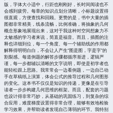
版，字体大小适中，行距也刚刚好，长时间阅读也不
会感到疲劳。每章的知识点划分清晰，小标题设置得
很直观，方便查找和回顾。更赞的是，书中大量的插
图都非常精美，线条流畅，比例准确，将抽象的几何
概念形象地展现出来，这对于我这种对空间想象力不
太敏感的学习者来说，简直是福音。而且，插图的注
释也详细到位，每一个角度、每一个辅助线的作用都
解释得明明白白，不会让人产生“图是图，字是字”的
割裂感。每道例题的解答步骤都循序渐进，逻辑严
谨，每一步都辅以清晰的文字说明，即使是初学者也
能轻松跟上思路。我常常会一边看例题，一边自己动
手在草稿纸上演算，体会公式的推导过程和几何图形
的变化。这本书不仅仅是知识的传递，更像是在引导
读者一步步构建几何思维的框架。而且，配套的习题
也设计得非常巧妙，从基础的巩固练习，到复杂的综
合应用，难度梯度设置得非常合理，能够有效地检验
学习效果，并帮助读者发现自己薄弱的环节。我特别