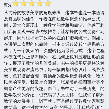
☆
☆
☆
☆
☆
评分
从纯粹的数学美学的角度来看，这本书也是一本值得
反复品味的佳作。作者在阐述数学概念和推导公式
时，常常会展现出一种数学的优雅和简洁。他善于利
用几何直观来辅助代数推导，让枯燥的公式变得生动
起来，同时也揭示了数学内在的和谐与统一。例如，
在讲解二次型的化简时，书中会通过旋转坐标系的方
式，将一个复杂的二次型转化为最简形式，这个过程
不仅在代数上是严谨的，在几何上也对应着图形的旋
转，展现了数学的几何美感。书中的插图更是将这种
美学展现得淋漓尽致，每一幅图都精心设计，线条流
畅，色彩搭配合理，将抽象的数学概念具象化，给人
以美的享受。我常常会因为一张精美的插图而对某个
概念产生更深的兴趣。而且，书中对于一些历史上的
数学发现的介绍，也充满了人文关怀，让我们了解到
数学的发展并非一蹴而就，而是经过无数数学家智慧
的结晶。这种对数学的“诗意”的呈现，让我感受到了