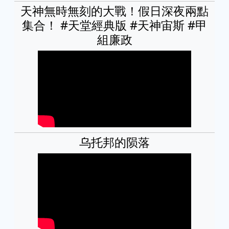
天神無時無刻的大戰！假日深夜兩點
集合！ #天堂經典版 #天神宙斯 #甲
組廉政
乌托邦的陨落