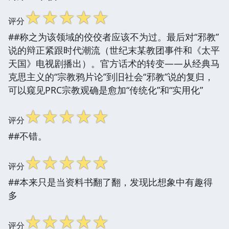
☆
☆
☆
☆
☆
评分
##称之为该领域的佼佼者应该不为过。最后对“邪教”
说的辩正紧跟时代潮流（世纪末某教团事件和《太平
天国》电视剧播出）。官方话术的转变——从经典马
克思主义的“宗教鸦片论”到旧社会“邪教”说的复归，
可以窥见PRC宗教观确是愈加“传统化”和“实用化”
☆
☆
☆
☆
☆
评分
##不错。
☆
☆
☆
☆
☆
评分
##本来只是当资料书翻了翻，发现比想象中有趣得
多
☆
☆
☆
☆
☆
评分