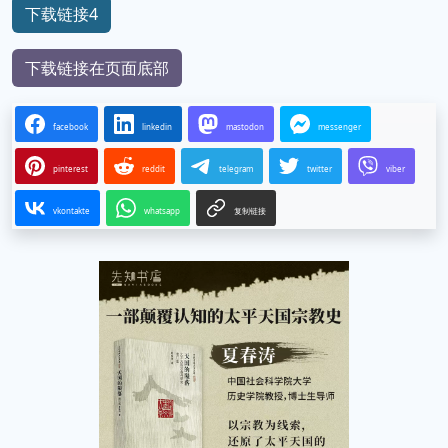
下载链接4
下载链接在页面底部
facebook
linkedin
mastodon
messenger
pinterest
reddit
telegram
twitter
viber
vkontakte
whatsapp
复制链接