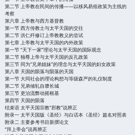
第二节 上帝教在民间的传播——以移风易俗政策为主线的
考察
第六章 上帝教与西方基督教
第一节 西方传教士与太平天国的交往
第二节 洪仁歼修订上帝教教义的尝试
第七章 上帝教与太平天国的内外政策
第一节 “天下一家”理论与太平天国的国际观念
第二节 独尊上帝与太平天国的反孔政策
第三节 同为“兄弟姐妹”的理念与太平天国的妇女政策
第八章 天国的陨落与陨落的天国
第一节 大同社会的理论构想与等级森严的礼仪制度
第二节 兄弟倾轧自隳长城
第三节 吏治流弊动摇根基
第四节 天国的陨落
结束语 太平天国宗教“邪教”说辨正
附录一 太平天国版《圣经》与白话本《圣经》篇名对照表
附录二 主要参考书目新撰论文
“拜上帝会”说再辨正