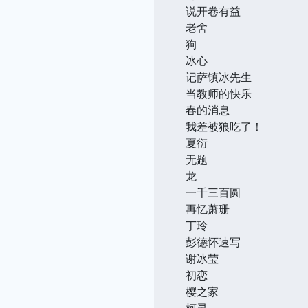
说开卷有益
老舍
狗
冰心
记萨镇冰先生
当教师的快乐
春的消息
我差被狼吃了！
夏衍
无题
龙
一千三百圆
再忆萧珊
丁玲
彭德怀速写
谢冰莹
初恋
樱之家
柯灵