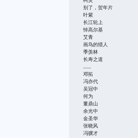
别了，贺年片
叶紫
长江轮上
悼高尔基
艾青
画鸟的猎人
季羡林
长寿之道
……
邓拓
冯亦代
吴冠中
何为
董鼎山
余光中
金圣华
张晓风
冯骥才