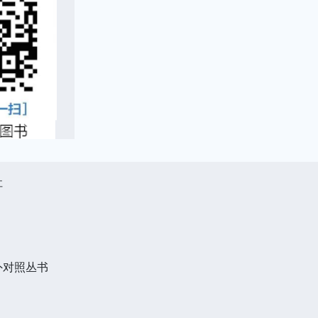
社
外对照丛书