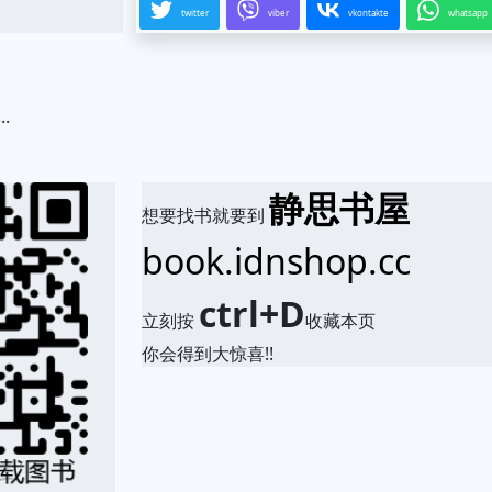
twitter
viber
vkontakte
whatsapp
.
静思书屋
想要找书就要到
book.idnshop.cc
ctrl+D
立刻按
收藏本页
你会得到大惊喜!!