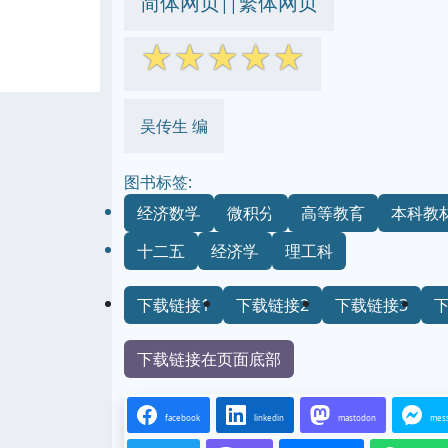
简体网页
繁体网页
||
☆
☆
☆
☆
☆
吴传生 编
图书标签:
经济数学
微积分
高等教育
本科教
十二五
经济学
理工科
下载链接1
下载链接2
下载链接3
下载链接在页面底部
facebook
linkedin
mastodon
mes