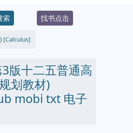
搜索
找书点击
lculus]
第3版十二五普通高
规划教材)
pub mobi txt 电子