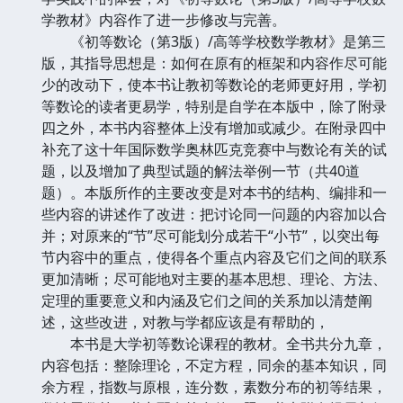
学教材》内容作了进一步修改与完善。
《初等数论（第3版）/高等学校数学教材》是第三
版，其指导思想是：如何在原有的框架和内容作尽可能
少的改动下，使本书让教初等数论的老师更好用，学初
等数论的读者更易学，特别是自学在本版中，除了附录
四之外，本书内容整体上没有增加或减少。在附录四中
补充了这十年国际数学奥林匹克竞赛中与数论有关的试
题，以及增加了典型试题的解法举例一节（共40道
题）。本版所作的主要改变是对本书的结构、编排和一
些内容的讲述作了改进：把讨论同一问题的内容加以合
并；对原来的“节”尽可能划分成若干“小节”，以突出每
节内容中的重点，使得各个重点内容及它们之间的联系
更加清晰；尽可能地对主要的基本思想、理论、方法、
定理的重要意义和内涵及它们之间的关系加以清楚阐
述，这些改进，对教与学都应该是有帮助的，
本书是大学初等数论课程的教材。全书共分九章，
内容包括：整除理论，不定方程，同余的基本知识，同
余方程，指数与原根，连分数，素数分布的初等结果，