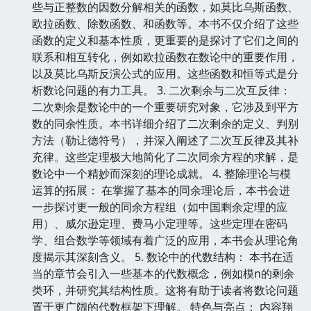
些与正整数的因数分解相关的函数，如莫比乌斯函数、
欧拉函数、除数函数、和函数等。本书不仅介绍了这些
函数的定义和基本性质，更重要的是探讨了它们之间的
联系和相互转化，例如欧拉函数在数论中的重要作用，
以及莫比乌斯反演公式的应用。这些函数和恒等式是分
析数论问题的有力工具。 3. 二次剩余与二次互反律：
二次剩余是数论中的一个重要研究对象，它涉及到平方
数的同余性质。本书详细介绍了二次剩余的定义、判别
方法（勒让德符号），并深入阐述了二次互反律及其补
充律。这些定理极大地简化了二次同余方程的求解，是
数论中一个精妙而深刻的理论成就。 4. 整除理论与模
运算的拓展： 在掌握了基本的同余理论后，本书会进
一步探讨更一般的同余方程组（如中国剩余定理的应
用）、威尔逊定理、费马小定理等。这些定理在密码
学、组合数学等领域有着广泛的应用，本书会从理论角
度揭示其深刻含义。 5. 数论中的代数结构： 本书在适
当的章节会引入一些基本的代数概念，例如模n的剩余
类环，并研究其结构性质。这将有助于读者将数论问题
置于更广阔的代数框架下理解。 特色与亮点： 内容翔