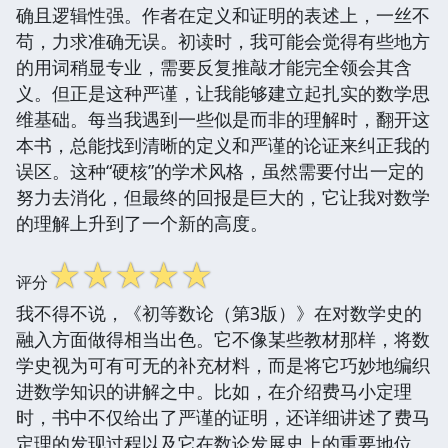
确且逻辑性强。作者在定义和证明的表述上，一丝不
苟，力求准确无误。初读时，我可能会觉得有些地方
的用词稍显专业，需要反复推敲才能完全领会其含
义。但正是这种严谨，让我能够建立起扎实的数学思
维基础。每当我遇到一些似是而非的理解时，翻开这
本书，总能找到清晰的定义和严谨的论证来纠正我的
误区。这种“硬核”的学术风格，虽然需要付出一定的
努力去消化，但最终的回报是巨大的，它让我对数学
的理解上升到了一个新的高度。
☆
☆
☆
☆
☆
评分
我不得不说，《初等数论（第3版）》在对数学史的
融入方面做得相当出色。它不像某些教材那样，将数
学史视为可有可无的补充材料，而是将它巧妙地编织
进数学知识的讲解之中。比如，在介绍费马小定理
时，书中不仅给出了严谨的证明，还详细讲述了费马
定理的发现过程以及它在数论发展史上的重要地位。