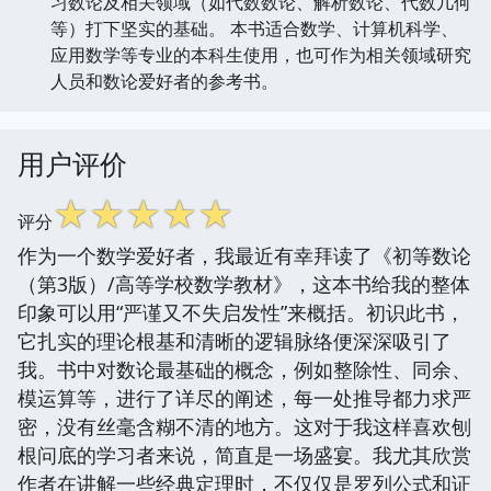
习数论及相关领域（如代数数论、解析数论、代数几何
等）打下坚实的基础。 本书适合数学、计算机科学、
应用数学等专业的本科生使用，也可作为相关领域研究
人员和数论爱好者的参考书。
用户评价
☆
☆
☆
☆
☆
评分
作为一个数学爱好者，我最近有幸拜读了《初等数论
（第3版）/高等学校数学教材》，这本书给我的整体
印象可以用“严谨又不失启发性”来概括。初识此书，
它扎实的理论根基和清晰的逻辑脉络便深深吸引了
我。书中对数论最基础的概念，例如整除性、同余、
模运算等，进行了详尽的阐述，每一处推导都力求严
密，没有丝毫含糊不清的地方。这对于我这样喜欢刨
根问底的学习者来说，简直是一场盛宴。我尤其欣赏
作者在讲解一些经典定理时，不仅仅是罗列公式和证