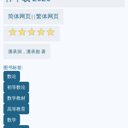
简体网页
繁体网页
||
☆
☆
☆
☆
☆
潘承洞，潘承彪 著
图书标签:
数论
初等数论
数学教材
高等教育
数学