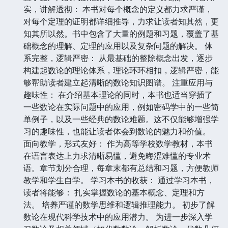
实，讲解透彻： 本书对每个概念的定义都力求严谨，
对每个定理的证明都详细推导，力求让读者知其然，更
知其所以然。书中包含了大量的例题和习题，覆盖了基
础概念的理解、定理的应用以及复杂问题的解决。 体
系完整，逻辑严密： 从最基础的整除概念出发，逐步
构建起数论的理论体系，理论环环相扣，逻辑严密，能
够帮助读者建立起清晰的数论知识图谱。 注重应用与
趣味性： 在介绍基本理论的同时，本书也适当穿插了
一些数论在实际问题中的应用，例如密码学中的一些简
单例子，以及一些经典的数论难题。这不仅能够增强学
习的趣味性，也能让读者体会到数论的魅力和价值。
面向教学，形式友好： 作为高等学校数学教材，本书
在语言表达上力求清晰易懂，避免晦涩难懂的专业术
语。章节划分合理，每章末都有总结和习题，方便教师
教学和学生自学。 学习本书的收获： 通过学习本书，
读者将能够： 扎实掌握数论的基本概念、定理和方
法。 培养严谨的数学思维和逻辑推理能力。 初步了解
数论在现代科学技术中的应用潜力。 为进一步深入学