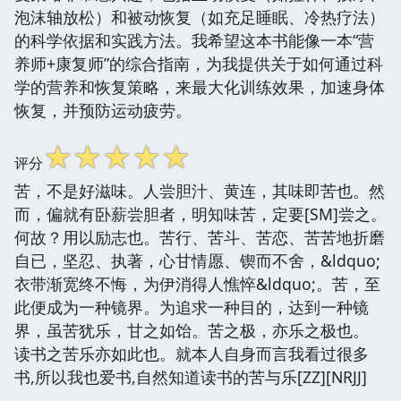
泡沫轴放松）和被动恢复（如充足睡眠、冷热疗法）
的科学依据和实践方法。我希望这本书能像一本“营
养师+康复师”的综合指南，为我提供关于如何通过科
学的营养和恢复策略，来最大化训练效果，加速身体
恢复，并预防运动疲劳。
☆
☆
☆
☆
☆
评分
苦，不是好滋味。人尝胆汁、黄连，其味即苦也。然
而，偏就有卧薪尝胆者，明知味苦，定要[SM]尝之。
何故？用以励志也。苦行、苦斗、苦恋、苦苦地折磨
自已，坚忍、执著，心甘情愿、锲而不舍，&ldquo;
衣带渐宽终不悔，为伊消得人憔悴&ldquo;。苦，至
此便成为一种镜界。为追求一种目的，达到一种镜
界，虽苦犹乐，甘之如饴。苦之极，亦乐之极也。
读书之苦乐亦如此也。就本人自身而言我看过很多
书,所以我也爱书,自然知道读书的苦与乐[ZZ][NRJJ]