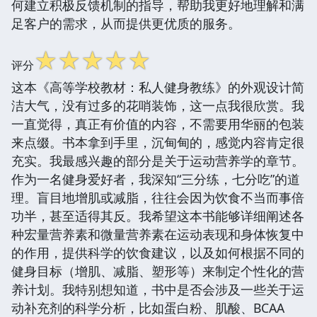
何建立积极反馈机制的指导，帮助我更好地理解和满
足客户的需求，从而提供更优质的服务。
☆
☆
☆
☆
☆
评分
这本《高等学校教材：私人健身教练》的外观设计简
洁大气，没有过多的花哨装饰，这一点我很欣赏。我
一直觉得，真正有价值的内容，不需要用华丽的包装
来点缀。书本拿到手里，沉甸甸的，感觉内容肯定很
充实。我最感兴趣的部分是关于运动营养学的章节。
作为一名健身爱好者，我深知“三分练，七分吃”的道
理。盲目地增肌或减脂，往往会因为饮食不当而事倍
功半，甚至适得其反。我希望这本书能够详细阐述各
种宏量营养素和微量营养素在运动表现和身体恢复中
的作用，提供科学的饮食建议，以及如何根据不同的
健身目标（增肌、减脂、塑形等）来制定个性化的营
养计划。我特别想知道，书中是否会涉及一些关于运
动补充剂的科学分析，比如蛋白粉、肌酸、BCAA