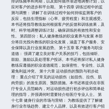
排训练频率和周期，以及如何循序渐进地调整计划，以
应对客户的进步和平台期。 第十四章 训练过程中的监
测与调整： 讲解了在训练过程中如何持续监测客户的
反应，包括生理指标（心率、疲劳程度）和主观感受。
本书还将指导教练如何根据客户的反馈和训练效果，及
时、科学地调整训练计划，确保训练的有效性和安全
性。 第四部分：私人健身教练的职业素养与发展 本部
分将目光投向教练的职业化发展，涵盖了客户服务、安
全保障以及行业发展趋势。 第十五章 客户服务与职业
道德： 强调了建立良好客户关系的技巧，包括倾听、
鼓励、激励以及处理客户投诉。本书还将探讨私人健身
教练应遵循的职业道德规范，如保密性、专业性、以及
避免利益冲突。 第十六章 运动损伤的预防与初步处
理： 重点介绍了常见的运动损伤（如扭伤、拉伤、肌
肉劳损）的发生原因、预防措施。本书还将提供在非医
疗专业人员范畴内，对运动损伤进行初步评估和简单处
理的指导，并强调何时需要转介给医疗专业人士。 第
十七章 健身行业的市场与营销： 为教练提供了了解健
身行业市场趋势、建立个人品牌、以及有效进行客户招