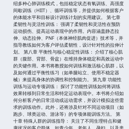
绍多种心肺训练模式，包括稳定状态有氧训练、高强度
间歇训练（HIIT）、循环训练等，并提供如何根据客户
的体能水平和目标设计训练计划的实用建议。 第七章
柔韧性与灵活性训练： 强调了柔韧性和灵活性在预防
运动损伤、提高运动表现中的作用。内容涵盖静态拉
伸、动态拉伸、PNF（本体神经肌肉促进）技术等，并
指导教练如何为客户评估柔韧性，设计针对性的拉伸计
划。 第八章 平衡性与核心稳定性训练： 介绍了核心肌
群（腹部、背部、骨盆）在维持身体稳定和高效运动中
的关键作用。本书将教授如何训练和激活核心肌群，以
及如何通过平衡性练习（如单腿站立、使用不稳定器
械）来提高身体的协调性和控制能力。 第九章 功能性
训练与运动专项训练： 探讨了功能性训练如何将训练
效果转移到日常生活和特定运动表现中。本书将介绍如
何分析客户的日常活动或运动需求，并设计模拟这些需
求的训练动作。此外，还将涉及针对不同运动项目（如
跑步、球类运动、游泳等）的专项体能训练方法。 第
十章 特殊人群的训练指导： 关注了不同生理特点和健
康状况的客户群体，如青少年、老年人、孕妇、以及患