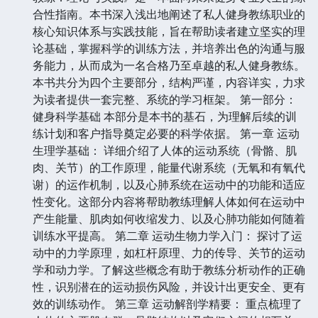
合性指南。本书深入浅出地阐述了私人健身教练职业的
核心知识体系与实践技能，旨在帮助读者建立坚实的理
论基础，掌握科学的训练方法，并培养出色的沟通与服
务能力，从而成为一名合格乃至卓越的私人健身教练。
本书共分为四个主要部分，结构严谨，内容详实，力求
为读者提供一套完整、系统的学习框架。 第一部分：
健身科学基础 本部分是本书的基石，为理解后续的训
练计划和客户指导奠定必要的科学依据。 第一章 运动
生理学基础： 详细介绍了人体的运动系统（骨骼、肌
肉、关节）的工作原理，能量代谢系统（无氧和有氧代
谢）的运作机制，以及心肺系统在运动中的功能和适应
性变化。这部分内容将帮助教练理解人体如何在运动中
产生能量、肌肉如何收缩发力、以及心肺功能如何随着
训练水平提高。 第二章 运动生物力学入门： 探讨了运
动中的力学原理，如杠杆原理、力的传导、关节的运动
学和动力学。了解这些概念有助于教练分析动作的正确
性，识别潜在的运动损伤风险，并设计出更安全、更有
效的训练动作。 第三章 运动解剖学精要： 重点梳理了