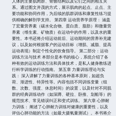
人体的主要肌肉群、骨骼结构以及它们之间的相互关
系。通过图文并茂的方式，展示肌肉的起点、止点、主
要功能和协同作用，为后续的肌群训练和康复性练习提
供精确的解剖学支持。 第四章 运动营养学原理： 涵盖
了宏量营养素（碳水化合物、蛋白质、脂肪）和微量营
养素（维生素、矿物质）在运动中的作用，以及水的重
要性。本书还将介绍运动前后、运动期间的营养补充建
议，以及如何根据客户的运动目标（增肌、减脂、提高
运动表现）制定个性化的饮食指导。 第二部分：运动
训练方法与技术 本部分是本书的核心，系统介绍了各
种有效的运动训练方法和具体技术，是私人健身教练进
行科学训练的行动指南。 第五章 力量训练理论与实
践： 深入讲解了力量训练的各种基本原则，如超负
荷、渐进性、特异性等。内容包括不同训练变量（组
数、次数、强度、休息时间）的设置，以及针对不同肌
群的经典训练动作（如深蹲、硬拉、卧推、划船等）的
规范技术、常见错误纠正和变式训练。 第六章 心肺耐
力训练： 阐述了心肺耐力训练对健康的重要性，以及
评估心肺功能的方法（如最大摄氧量测试）。本书将介