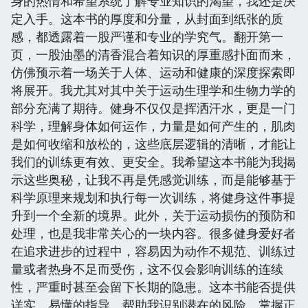
身的热情和希望系统了解专业知识的渴望，我还是决
定入手。这本书的厚度和分量，从封面到纸张的质
感，都透露着一股严谨和专业的学究气。翻开第一
页，一股油墨的清香混合着知识的厚重感扑面而来，
仿佛预示着一场关于人体、运动和健康的深度探索即
将展开。我尤其对其中关于运动生理学和生物力学的
部分充满了期待。健身不仅仅是挥洒汗水，更是一门
科学，理解身体如何运作，力量是如何产生的，肌肉
是如何收缩和放松的，这些底层逻辑的清晰，才能让
我们的训练更有效、更安全。我希望这本书能为我揭
示这些奥秘，让我不再是凭感觉训练，而是能够基于
科学原理来规划和执行每一次训练，将健身这件事提
升到一个全新的境界。此外，关于运动损伤的预防和
处理，也是我非常关心的一块内容。很多健身爱好者
在追求进步的过程中，容易因为动作不规范、训练过
量或者热身不足而受伤，这不仅会影响训练的连续
性，严重时甚至会留下长期的隐患。这本书能否提供
详实、易懂的指导，帮助我识别潜在的风险，掌握正