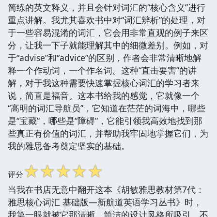
简练的英文释义，并且会针对词汇的“核心含义”进行
重点讲解。我尤其喜欢书中对“词汇辨析”的处理，对
于一些容易混淆的词汇，它会用非常直观的例子来区
分，让我一下子就能理解其中的细微差别。例如，对
于“advise”和“advice”的区别，作者会非常清晰地解
释一个作动词，一个作名词。这种“直击要害”的讲
解，对于我这种需要快速掌握核心词汇的学习者来
说，简直是福音。这本书给我的感觉，它就像一个
“高明的词汇导航员”，它知道在茫茫的词海中，哪些
是“宝藏”，哪些是“障碍”，它能引领我高效地找到那
些真正有价值的词汇，并帮助我牢固地掌握它们，为
我的雅思备考奠定坚实的基础。
☆
☆
☆
☆
☆
评分
当我在书店无意中翻开这本《胡敏雅思教材第7代：
雅思核心词汇 基础版—新航道英语学习丛书》时，
我第一眼就被它那清晰、简洁的设计风格所吸引。不