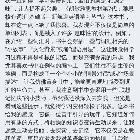
我一直觉得，学习英语词汇，最怕的就是“枯燥乏
味”，让人提不起兴趣。《胡敏雅思教材第7代：雅思
核心词汇 基础版—新航道英语学习丛书》这本书，
却在这一点上给了我惊喜。我发现它不仅仅是简单的
单词列表，而是融入了许多“趣味性”的设计。例如，
在介绍一些词汇时，书中会穿插一些与词汇相关的
“小故事”、“文化背景”或者“俚语用法”，这让我觉得学
习过程不再是机械的记忆，而是充满探索的乐趣。我
尤其喜欢书中在例句的编排上，它们往往不是生硬的
堆砌，而是构成了一个个小小的“情景对话”或者“场景
描述”，让我仿佛置身其中，能够更直观地感受到词
汇的生命力。甚至，我注意到书中会采用一些“联想
记忆法”的小技巧，虽然我还没深入去实践，但光是
看到这些提示，就觉得学习变得轻松了很多。这本书
给我的感觉，它像一位善于引导的玩伴，它知道如何
用有趣的方式，将枯燥的知识点变得生动起来，让我
愿意主动去接触，去探索，去记忆。它不仅仅是在教
我单词，更是在激发我对英语学习的热情，让我觉