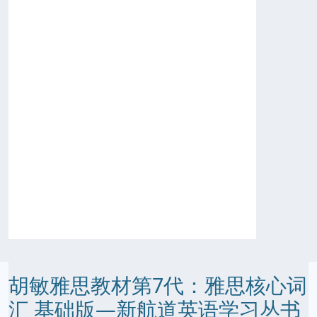
胡敏雅思教材第7代：雅思核心词
汇 基础版—新航道英语学习丛书