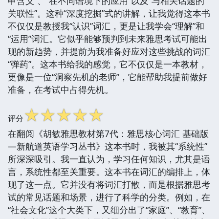
申含义”、“在不同语境下的应用”以及“与相关话题的
关联性”。这种“深度挖掘”式的讲解，让我觉得这本书
不仅仅是教授我“认识”词汇，更是让我学会“理解”和
“运用”词汇。它似乎能够预判到未来雅思考试可能出
现的新趋势，并提前为我准备好应对这些挑战的词汇
“弹药”。这本书给我的感觉，它不仅仅是一本教材，
更像是一位“洞察先机的老师”，它能帮助我提前做好
准备，在考试中占得先机。
☆
☆
☆
☆
☆
评分
在翻阅《胡敏雅思教材第7代：雅思核心词汇 基础版
—新航道英语学习丛书》这本书时，我被其“系统性”
所深深吸引。我一直认为，学习任何知识，尤其是语
言，系统性都至关重要。这本书在词汇的编排上，体
现了这一点。它并没有将词汇打散，而是根据雅思考
试的常见话题和场景，进行了科学的分类。例如，在
“社会文化”这个大类下，又细分出了“家庭”、“教育”、