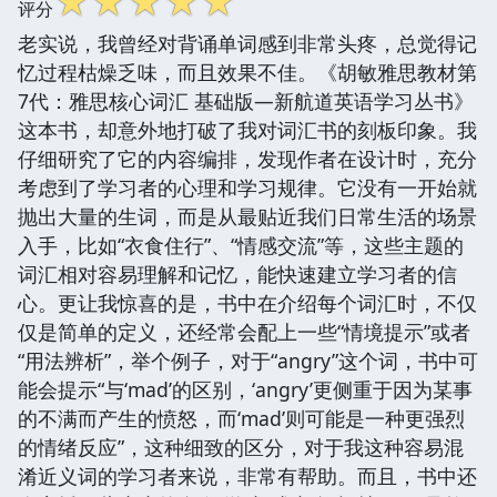
☆
☆
☆
☆
☆
评分
老实说，我曾经对背诵单词感到非常头疼，总觉得记
忆过程枯燥乏味，而且效果不佳。《胡敏雅思教材第
7代：雅思核心词汇 基础版—新航道英语学习丛书》
这本书，却意外地打破了我对词汇书的刻板印象。我
仔细研究了它的内容编排，发现作者在设计时，充分
考虑到了学习者的心理和学习规律。它没有一开始就
抛出大量的生词，而是从最贴近我们日常生活的场景
入手，比如“衣食住行”、“情感交流”等，这些主题的
词汇相对容易理解和记忆，能快速建立学习者的信
心。更让我惊喜的是，书中在介绍每个词汇时，不仅
仅是简单的定义，还经常会配上一些“情境提示”或者
“用法辨析”，举个例子，对于“angry”这个词，书中可
能会提示“与‘mad’的区别，‘angry’更侧重于因为某事
的不满而产生的愤怒，而‘mad’则可能是一种更强烈
的情绪反应”，这种细致的区分，对于我这种容易混
淆近义词的学习者来说，非常有帮助。而且，书中还