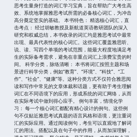
思考生量身打造的词汇学习宝典，旨在帮助广大考生高
效、系统地掌握雅思考试所需的必备核心词汇，为冲击
高分奠定坚实的基础。 本书特色： 精选核心词汇，直
击考点： 经过胡敏教授及新航道英语教研团队的深入
研究和权威总结，本书收录的词汇均是雅思考试中最常
出现、最具代表性的核心词汇。这些词汇覆盖雅思听、
说、读、写四个单项的考试范围，能最大程度地满足考
生的实际备考需求，避免在非重点词汇上浪费宝贵的时
间。 科学分类，脉络清晰： 本书将词汇按照主题和场
景进行科学分类，例如“教育”、“环境”、“科技”、“工
作”、“社会”、“健康”等。这种分类方式不仅符合雅思阅
读和写作中常见的文章体裁和话题，更有助于考生理解
词汇在不同语境下的应用，形成系统的词汇网络，从而
在实际考试中做到得心应手。 例句丰富，情境化学
习： 每一个核心词汇都配有精心设计的例句。这些例
句不仅贴近雅思考试真题的语言风格和语境，更注重词
汇的实际应用。通过阅读例句，考生可以直观地了解词
汇的用法、搭配以及在句子中的作用，从而加深理解，