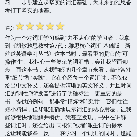
习，一步步建立起坚实的词汇基础，为未来的雅思备
考打下坚实的地基。
☆
☆
☆
☆
☆
评分
作为一个对词汇学习感到“力不从心”的学习者，我拿
到《胡敏雅思教材第7代：雅思核心词汇 基础版—新
航道英语学习丛书》这本书时，最看重的是它的“可
操作性”。我担心一些复杂的词汇书，会让我望而却
步。而这本书，从我翻阅的几个章节来看，都非常注
重“细节”和“实践”。它在介绍每一个词汇时，不仅仅
给出中文释义，还会提供清晰的英文释义，并且对词
汇的“词性”和“发音”进行了明确标注。更重要的是，
书中提供的例句，都非常“精炼”和“实用”，它们往往
短小精悍，但却能准确地展示词汇的核心用法，让我
能够很快地理解并模仿。我甚至发现，书中在讲解一
些词汇时，还会给出“同根词”或者“派生词”的提示，
这让我能够举一反三，在学习一个词汇的同时，也能