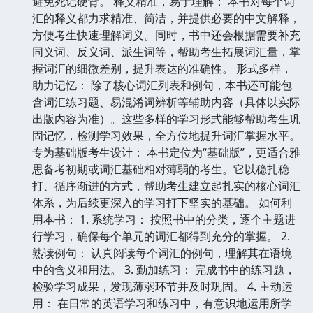
避免死记硬背。 释义精准，易于理解： 本书对每个词
汇的释义都力求精准、简洁，并提供必要的中文解释，
方便考生快速理解词义。同时，书中还会根据需要补充
同义词、反义词、派生词等，帮助考生拓展词汇量，掌
握词汇的细微差别，提升表达的准确性。 形式多样，
助力记忆： 除了核心词汇列表和例句，本书还可能包
含词汇练习题、易混淆词辨析等辅助内容（具体以实际
出版内容为准）。这些多样的学习形式能够帮助考生巩
固记忆，检测学习效果，全方位地提升词汇掌握水平。
专为基础版考生设计： 本书定位为“基础版”，更适合雅
思备考初期或词汇基础相对薄弱的考生。它以稳扎稳
打、循序渐进的方式，帮助考生建立起扎实的核心词汇
体系，为后续更深入的学习打下坚实的基础。 如何利
用本书： 1. 系统学习： 按照书中的分类，逐个主题进
行学习，确保每个单元的词汇都得到充分的掌握。 2.
熟读例句： 认真阅读每个词汇的例句，理解其在语境
中的含义和用法。 3. 勤加练习： 完成书中的练习题，
检验学习成果，发现薄弱环节并及时巩固。 4. 主动运
用： 在日常的英语学习和练习中，有意识地运用所学