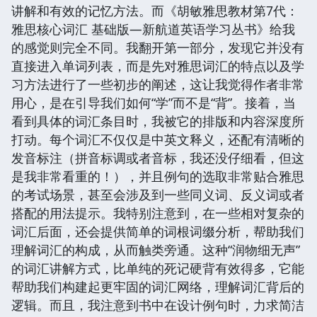
讲解和有效的记忆方法。而《胡敏雅思教材第7代：
雅思核心词汇 基础版—新航道英语学习丛书》给我
的感觉则完全不同。我翻开第一部分，发现它并没有
直接进入单词列表，而是先对雅思词汇的特点以及学
习方法进行了一些初步的阐述，这让我觉得作者非常
用心，是在引导我们如何“学”而不是“背”。接着，当
看到具体的词汇条目时，我被它的排版和内容深度所
打动。每个词汇不仅仅是中英文释义，还配有清晰的
发音标注（拼音标调或者音标，我还没仔细看，但这
是我非常看重的！），并且例句的选取非常贴合雅思
的考试场景，甚至会涉及到一些同义词、反义词或者
搭配的用法提示。我特别注意到，在一些相对复杂的
词汇后面，还会提供简单的词根词缀分析，帮助我们
理解词汇的构成，从而触类旁通。这种“润物细无声”
的词汇讲解方式，比单纯的死记硬背有效得多，它能
帮助我们构建起更牢固的词汇网络，理解词汇背后的
逻辑。而且，我注意到书中在设计例句时，力求简洁