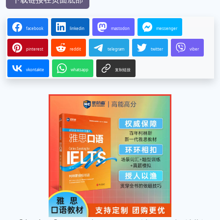
facebook
linkedin
mastodon
messenger
pinterest
reddit
telegram
twitter
viber
vkontakte
whatsapp
复制链接