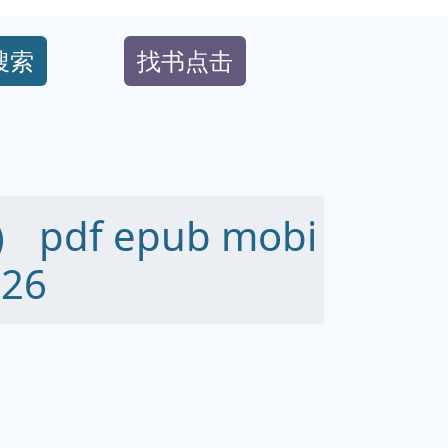
搜索
找书点击
df epub mobi
26