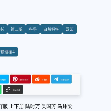
教材
第二版
科学
自然科学
园艺
下载链接4
senger
pinterest
reddit
telegram
复制链接
订版 上下册 陆时万 吴国芳 马炜梁