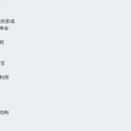
苗的形成
寿命
程
器官
利用
结构