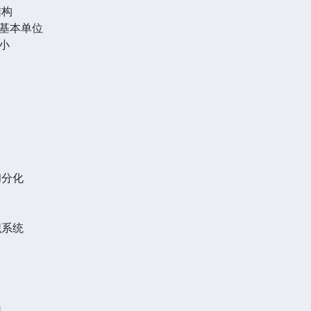
结构
基本单位
小
和分化
织系统
型