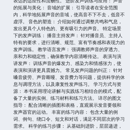
表达的适应性和流畅性。 进阶发声训练与应用： 声音
的拓展与美化： 音域的扩展： 引导读者在安全范围
内，科学地拓展声音的音域，使高音不下不去，低音不
虚浮。 音色的塑造： 介绍如何通过调整共鸣和气息，
发出更具个人特色的、更有吸引力的声音。 特定场景
下的发声训练： 播音主持发声： 针对播音员、主持人
特有的要求，进行清晰、规范、富有节奏感和表现力的
发声训练。 教学语言发声： 强调教师声音的穿透力、
亲和力和稳定性，确保教学内容清晰传达。 表演与演
讲发声： 训练声音的爆发力、感染力和情感张力，使
表演和演讲更具震撼力。 常见发声问题的纠正： 针对
嗓音疲劳、声音嘶哑、发音费力等问题，提供科学的休
息与调理方法，以及康复性发声练习。 学习方式与资
源： 本书采用理论讲解与实践练习相结合的模式，配
备了大量的实例、练习材料和练习方法。 详尽的图文
指导： 配合清晰的插图和表格，直观展示发音要领和
发声器官的运动。 丰富的练习内容： 包含大量的例
词、例句、绕口令、短文和对话，满足不同层次的学习
需求。 科学的练习步骤： 从基础到进阶，层层递进，