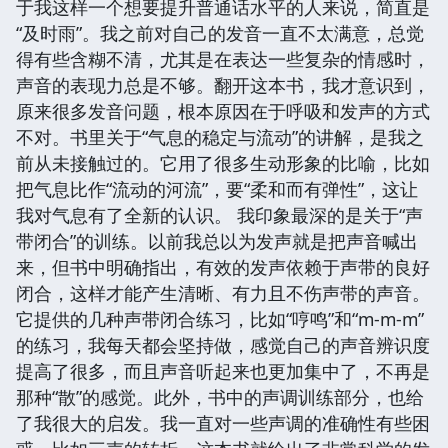
于我这样一个想要提升普通话水平的人来说，简直是
“及时雨”。我之前对自己的发音一直不太满意，总觉
得有些含糊不清，尤其是在表达一些复杂的情感时，
声音的表现力总是不够。翻开这本书，我才意识到，
原来很多发音问题，根本原因在于呼吸和发声的方式
不对。书里关于“气息的稳定与流动”的讲解，是我之
前从未接触过的。它用了很多生动形象的比喻，比如
把气息比作“流动的河流”，要“柔和而有弹性”，这让
我对气息有了全新的认识。 我印象最深的是关于“声
带闭合”的训练。以前我总以为发声就是把声音喊出
来，但书中明确指出，有效的发声依赖于声带的良好
闭合，这样才能产生清晰、有力且不伤声带的声音。
它提供的几种声带闭合练习，比如“哼鸣”和“m-m-m”
的练习，我每天都会坚持做，感觉自己的声音辨识度
提高了很多，而且声音听起来也更加集中了，不再是
那种“散”的感觉。此外，书中的声调训练部分，也给
了我很大的启发。我一直对一些声调的准确性有些困