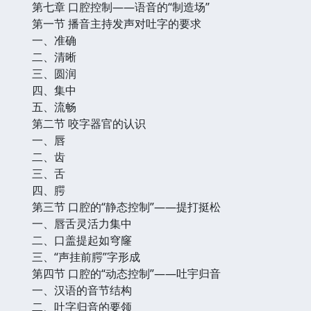
第七章 口腔控制——语音的“制造场”
第一节 播音主持发声对吐字的要求
一、准确
二、清晰
三、圆润
四、集中
五、流畅
第二节 咬字器官的认识
一、唇
二、齿
三、舌
四、腭
第三节 口腔的“静态控制”——提打挺松
一、唇舌灵活力集中
二、口盖提起如穹窿
三、“声挂前腭”字形成
第四节 口腔的“动态控制”——吐宇归音
一、汉语的音节结构
二、吐字归音的要领