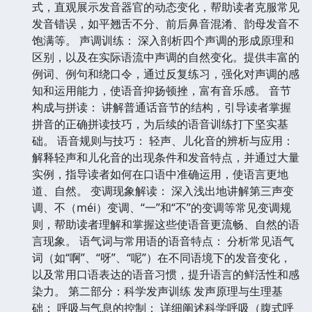
式，直观展示发音器官的动态变化，帮助读者克服常见
发音错误，如平翘舌不分、前后鼻音混淆、韵母发音不
饱满等。 声调训练： 深入剖析四个声调的形成原理和
区别，以及在实际语流中声调的自然变化。提供丰富的
例词、例句和绕口令，通过反复练习，强化对声调的感
知和运用能力，使语音抑扬顿挫，富有音乐感。 音节
构成与拼读： 讲解普通话音节的结构，引导读者掌握
拼音的正确拼读技巧，为后续的语音训练打下坚实基
础。 语音规则与技巧： 轻声、儿化音的辨析与应用：
解释轻声和儿化音的出现条件和发音特点，并通过大量
实例，指导读者如何在口语中准确运用，使语言更地
道、自然。 变调现象解读： 深入浅出地讲解第三声变
调、不（méi）变调、“一”和“不”的变调等常见变调规
则，帮助读者理解和掌握这些使语音更流畅、自然的语
言现象。 语气词与常用语的语音特点： 分析常见语气
词（如“啊”、“呀”、“呢”）在不同语境下的发音变化，
以及常用口语表达的语音习惯，提升语言的鲜活性和感
染力。 第二部分：科学发声训练 发声原理与生理基
础： 呼吸与气息的控制： 详细阐述科学呼吸（腹式呼