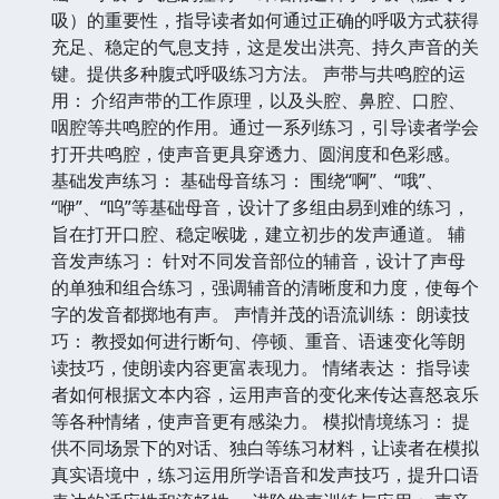
吸）的重要性，指导读者如何通过正确的呼吸方式获得
充足、稳定的气息支持，这是发出洪亮、持久声音的关
键。提供多种腹式呼吸练习方法。 声带与共鸣腔的运
用： 介绍声带的工作原理，以及头腔、鼻腔、口腔、
咽腔等共鸣腔的作用。通过一系列练习，引导读者学会
打开共鸣腔，使声音更具穿透力、圆润度和色彩感。
基础发声练习： 基础母音练习： 围绕“啊”、“哦”、
“咿”、“呜”等基础母音，设计了多组由易到难的练习，
旨在打开口腔、稳定喉咙，建立初步的发声通道。 辅
音发声练习： 针对不同发音部位的辅音，设计了声母
的单独和组合练习，强调辅音的清晰度和力度，使每个
字的发音都掷地有声。 声情并茂的语流训练： 朗读技
巧： 教授如何进行断句、停顿、重音、语速变化等朗
读技巧，使朗读内容更富表现力。 情绪表达： 指导读
者如何根据文本内容，运用声音的变化来传达喜怒哀乐
等各种情绪，使声音更有感染力。 模拟情境练习： 提
供不同场景下的对话、独白等练习材料，让读者在模拟
真实语境中，练习运用所学语音和发声技巧，提升口语