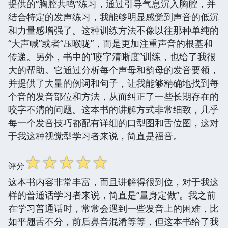
提供的“胸腔共鸣”练习，通过引导气息沉入胸腔，并
结合特定的发声练习，我能够明显感觉到声音的低沉
和力量感增强了。这种训练方法不像以往那种单纯的
“大声喊”或者“压喉咙”，而是更加注重声音的根基和
传递。另外，书中的“咬字清晰度”训练，也给了我很
大的帮助。它通过分析每个声母和韵母的发音要领，
并提供了大量的例词和句子，让我能够精确地找到每
个音的发音部位和方法，从而纠正了一些长期存在的
咬字不清的问题。这本书的讲解方式非常细致，几乎
每一个发音技巧都配有详细的口型图和舌位图，这对
于我这种视觉型学习者来说，简直是福音。
☆
☆
☆
☆
☆
评分
这本书内容非常丰富，而且讲解得很到位，对于我这
样的普通话学习者来说，简直是“量身定做”。我之前
在学习普通话时，常常会遇到一些发音上的困难，比
如平翘舌不分，前后鼻音混淆等等，但这本书给了我