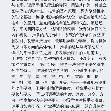
与按摩、理疗等相关疗法的异同，阐述其作为一种独立
医学疗法的独特性。 推拿的基本原理： 深入剖析推拿
的理论基础，包括中医学的整体观念、辨证论治思想在
推拿中的应用。重点阐述推拿通过调和气血、疏通经
络、平衡阴阳等方式，达到防治疾病、强身健体目的的
内在机制。 推拿的治疗作用： 系统介绍推拿在调整脏
腑功能、改善血液循环、缓解肌肉筋骨病痛、提高机体
免疫力等方面的具体作用。 推拿的适应症与禁忌症：
详细列举推拿在常见病、多发病治疗中的应用范围，并
明确指出推拿治疗过程中的禁忌情况，强调安全、有效
施治的重要性。 第二部分：推拿手法 推拿手法的基本
分类与特点： 详细介绍推拿学的十八种基本手法，如
推、拿、按、摩、揉、捏、拍、打、震颤、擦、抹、
搓、抖、摇、屈、伸、拨、弹等。每一手法都配有清晰
的动作要领、作用机制和适用部位。 推拿手法的操作
要领与要求： 重点强调手法的力度、速度、频率、方
向、幅度和持法等关键要素，指导学生掌握手法准确、
运用自如的技巧。 推拿手法的临床应用： 结合具体病