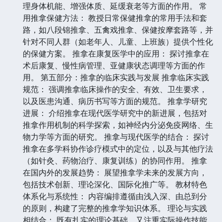
理身体机能、增强体质、延缓衰老等方面的作用。 常
用推拿保健方法： 教授日常保健推拿的常用手法和套
路，如八段锦推拿、五禽戏推拿、保健按摩套路等，并
针对不同人群（如老年人、儿童、上班族）提供个性化
的保健方案。 推拿在康复医学中的应用： 探讨推拿在
术后康复、慢性病管理、亚健康状态调理等方面的作
用。 第五部分：推拿的临床实践与发展 推拿临床实践
规范： 强调推拿临床操作的安全、有效、卫生要求，
以及医患沟通、病历书写等方面的规范。 推拿学研究
进展： 介绍推拿在现代医学研究中的新进展，包括对
推拿作用机制的科学探索，如神经内分泌免疫网络、生
物力学等方面的研究。 推拿与现代医学的结合： 探讨
推拿在多学科协作诊疗模式中的定位，以及与其他疗法
（如针灸、药物治疗、康复训练）的协同作用。 推拿
在国内外的发展趋势： 展望推拿学未来的发展方向，
包括技术创新、理论深化、国际化推广等。 教材特色
体系化与系统性： 内容编排遵循由浅入深、由总到分
的原则，构建了完整的推拿学知识体系。 理论与实践
相结合： 既有扎实的理论基础，又注重实际操作技能