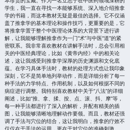
本珍贵的宝藏。作为一名立志于在中医药领域深耕的
学生，我一直在寻找一本能够系统、深入地介绍推拿
学的书籍，而这本教材无疑是最佳的选择。它不仅涵
盖了推拿学的基本理论和操作技巧，更重要的是，它
将推拿学置于整个中医理论体系的大背景下进行讲
解，让我能够理解推拿作为一门“术”与中医“道”的紧
密联系。我非常喜欢教材在讲解手法时，总会引用相
关的中医经典理论，比如《黄帝内经》中的相关论
述，这让我感受到推拿学深厚的历史渊源和文化底
蕴。在学习具体手法时，教材的处理方式也让我印象
深刻，它不是简单地列举动作，而是详细分析了每一
种手法的力学特点、作用机制，以及如何根据不同的
病症进行调整。我特别喜欢教材中关于“八法”的详细
阐述，比如“推、拿、揉、按、点、滚、抖、摩”等，
每一种手法都进行了深入的解析，并配有精美的插
图，让我能够清晰地理解动作要领。而且，教材还强
调了手法与穴位的结合，这让我明白，推拿的疗效不
仅仅在于手法的运用，更在于对穴位的准确刺激。