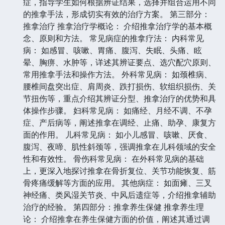
症，指导学生如何根据辨证结果，选择并组合运用不同
的推拿手法，形成切实有效的治疗方案。 第三部分：
推拿治疗 推拿治疗学概论： 介绍推拿治疗学的基本概
念、原则和方法。 常见病症的推拿疗法： 内科常见
病： 如感冒、咳嗽、胃痛、腹泻、失眠、头痛、眩
晕、胸痹、水肿等，详述其辨证要点、选穴配穴原则、
常用推拿手法和操作方法。 外科常见病： 如颈椎病、
腰椎间盘突出症、肩周炎、跌打损伤、软组织损伤、关
节扭伤等，重点介绍其辨证分型、推拿治疗的优势和具
体操作步骤。 妇科常见病： 如痛经、月经不调、不孕
症、产后病等，阐述推拿在调经、止痛、助孕、康复方
面的作用。 儿科常见病： 如小儿感冒、咳嗽、厌食、
腹泻、夜啼、肌性斜颈等，强调推拿在儿科领域的安全
性和有效性。 骨伤科常见病： 在外科常见病的基础
上，更深入地探讨推拿在骨折复位、关节功能恢复、筋
骨疼痛缓解等方面的应用。 其他病症： 如面瘫、三叉
神经痛、类风湿关节炎、中风后遗症等，介绍推拿辅助
治疗的经验。 第四部分：推拿养生保健 推拿养生理
论： 介绍推拿在养生保健方面的价值，阐述其通过调