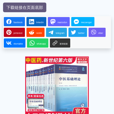
下载链接在页面底部
facebook
linkedin
mastodon
messenger
pinterest
reddit
telegram
twitter
viber
vkontakte
whatsapp
复制链接