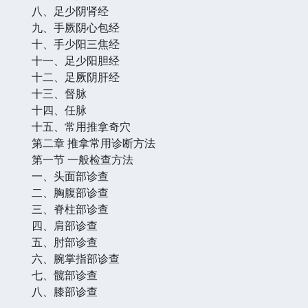
八、足少阴肾经
九、手厥阴心包经
十、手少阳三焦经
十一、足少阳胆经
十二、足厥阴肝经
十三、督脉
十四、任脉
十五、常用推拿奇穴
第二章 推拿常用诊断方法
第一节 一般检查方法
一、头面部诊查
二、胸腹部诊查
三、脊柱部诊查
四、肩部诊查
五、肘部诊查
六、腕掌指部诊查
七、髋部诊查
八、膝部诊查
……