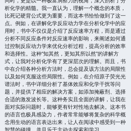
同时，更是以一种极富洞察力的视角，深入剖析了分
析化学的精髓。我一直认为，理解一个概念的本质，
比死记硬背公式更为重要，而这本书恰恰做到了这一
点。例如，在讲解化学反应动力学在分析化学中的应
用时，书中不仅仅是介绍了反应速率方程，而是通过
分析不同反应条件对反应速率的影响，来阐述如何通
过控制反应动力学来优化分析过程，提高分析的效率
和选择性。这种“知其然，更知其所以然”的讲解方
式，让我对分析化学有了更深层次的理解。而且，书
中在介绍各种分析方法时，总会提及该方法的局限性
以及如何克服这些局限性。例如，在介绍原子荧光光
谱法时，书中详细分析了基体效应和化学干扰等问
题，并提供了相应的解决方案，如添加掩蔽剂、选择
合适的激发波长等。这种务实且全面的讲解，让我在
面对实际问题时，能够更有针对性地去解决。这本书
的语言也极具感染力，作者常常能够将复杂的科学概
念用生动的语言表达出来，让人在阅读中感受到一种
智慧的碰撞，并且乐于主动去探索和学习。