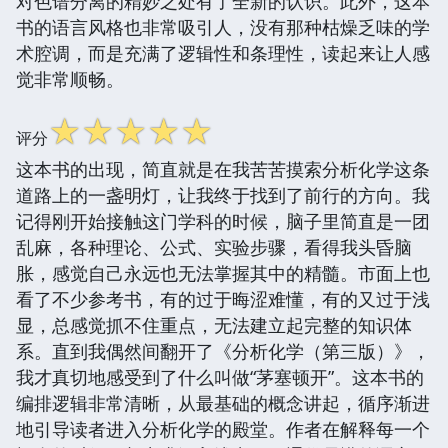
对色谱分离的精妙之处有了全新的认识。此外，这本
书的语言风格也非常吸引人，没有那种枯燥乏味的学
术腔调，而是充满了逻辑性和条理性，读起来让人感
觉非常顺畅。
☆
☆
☆
☆
☆
评分
这本书的出现，简直就是在我苦苦摸索分析化学这条
道路上的一盏明灯，让我终于找到了前行的方向。我
记得刚开始接触这门学科的时候，脑子里简直是一团
乱麻，各种理论、公式、实验步骤，看得我头昏脑
胀，感觉自己永远也无法掌握其中的精髓。市面上也
看了不少参考书，有的过于晦涩难懂，有的又过于浅
显，总感觉抓不住重点，无法建立起完整的知识体
系。直到我偶然间翻开了《分析化学（第三版）》，
我才真切地感受到了什么叫做“茅塞顿开”。这本书的
编排逻辑非常清晰，从最基础的概念讲起，循序渐进
地引导读者进入分析化学的殿堂。作者在解释每一个