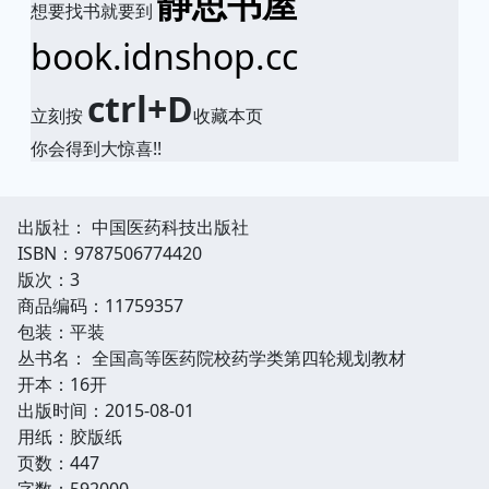
静思书屋
想要找书就要到
book.idnshop.cc
ctrl+D
立刻按
收藏本页
你会得到大惊喜!!
出版社： 中国医药科技出版社
ISBN：9787506774420
版次：3
商品编码：11759357
包装：平装
丛书名： 全国高等医药院校药学类第四轮规划教材
开本：16开
出版时间：2015-08-01
用纸：胶版纸
页数：447
字数：592000