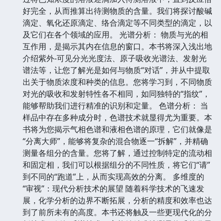
好完全，从而推算出待测物质的含量。我们将探讨酸碱
滴定、氧化还原滴定、络合滴定等不同类型的滴定，以
及它们在各个领域的应用。 光谱分析： 物质与光的相
互作用，是揭示其内在信息的窗口。本书将深入浅出地
介绍紫外-可见分光光度法、原子吸收光谱法、发射光
谱法等，让您了解光是如何与物质“对话”，并从中提取
出关于物质浓度和种类的信息。您将学习到，不同物质
对光的吸收和发射特性各不相同，如同独特的“指纹”，
能够帮助我们进行精准的识别和定量。 色谱分析： 当
样品中存在多种成分时，色谱技术就显得尤为重要。本
书将为您揭示气相色谱和液相色谱的原理，它们就像是
“分离大师”，能够将复杂的混合物逐一“拆解”，并精确
测量各组分的含量。您将了解，通过控制特定的流动相
和固定相，我们可以根据组分的不同性质，将它们“请”
到不同的“跑道”上，从而实现高效的分离。 多维度的
“审视”：现代分析技术的展望 随着科学技术的飞速发
展，化学分析的边界不断拓展，分析的精度和效率也达
到了前所未有的高度。本书还将触及一些更现代化的分