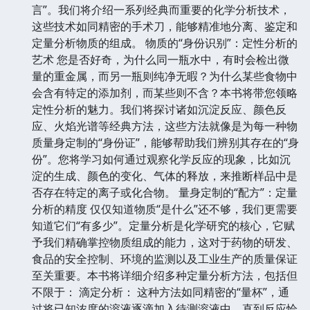
言”。我们将介绍一系列经典而重要的化学分析技术，
这些技术如同精密的手术刀，能够精准地分离、鉴定和
定量分析物质的组成。 物质的“身份识别”：定性分析的
艺术 您是否好奇，为什么同一瓶水中，有时会检出微
量的重金属，而另一瓶则纯净无暇？为什么某些食物中
会含有特定的添加剂，而某些则不含？本书将带您领略
定性分析的魅力。我们将探讨诸如沉淀反应、颜色反
应、火焰光谱等经典方法，这些方法就像是为每一种物
质量身定制的“身份证”，能够帮助我们辨别其存在的“身
份”。您将学习如何通过观察化学反应的现象，比如沉
淀的生成、颜色的变化、气体的释放，来推断样品中是
否存在特定的离子或化合物。 量身定制的“配方”：定量
分析的精度 仅仅知道物质“是什么”还不够，我们更需要
知道它们“有多少”。定量分析是化学研究的核心，它赋
予我们精确掌控物质组成的能力，这对于药物的研发、
食品的安全控制、环境的监测以及工业生产的质量保证
至关重要。本书将详细介绍多种定量分析方法，包括但
不限于： 滴定分析： 这种方法如同精密的“量杯”，通
过将已知浓度的溶液逐滴加入待测溶液中，直到反应恰