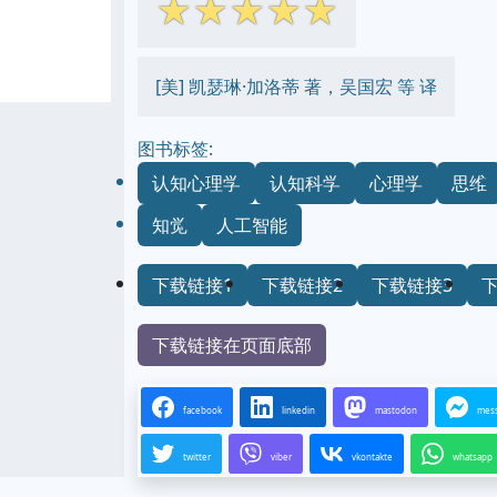
☆
☆
☆
☆
☆
[美] 凯瑟琳·加洛蒂 著，吴国宏 等 译
图书标签:
认知心理学
认知科学
心理学
思维
知觉
人工智能
下载链接1
下载链接2
下载链接3
下载链接在页面底部
facebook
linkedin
mastodon
mes
twitter
viber
vkontakte
whatsapp