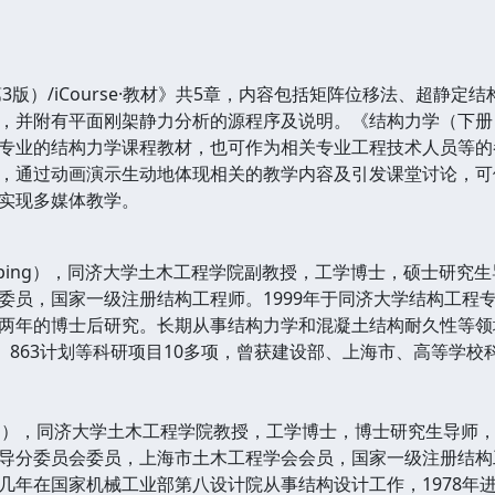
版）/iCourse·教材》共5章，内容包括矩阵位移法、超静定
并附有平面刚架静力分析的源程序及说明。《结构力学（下册 第3版
业的结构力学课程教材，也可作为相关专业工程技术人员等的参考书。
通过动画演示生动地体现相关的教学内容及引发课堂讨论，可供采用《
实现多媒体教学。
eiping），同济大学土木工程学院副教授，工学博士，硕士研
委员，国家一级注册结构工程师。1999年于同济大学结构工程专
两年的博士后研究。长期从事结构力学和混凝土结构耐久性等领
划、863计划等科研项目10多项，曾获建设部、上海市、高等学
ian），同济大学土木工程学院教授，工学博士，博士研究生导师
导分委员会委员，上海市土木工程学会会员，国家一级注册结构工
几年在国家机械工业部第八设计院从事结构设计工作，1978年