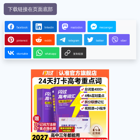
下载链接在页面底部
facebook
linkedin
mastodon
messenger
pinterest
reddit
telegram
twitter
viber
vkontakte
whatsapp
复制链接