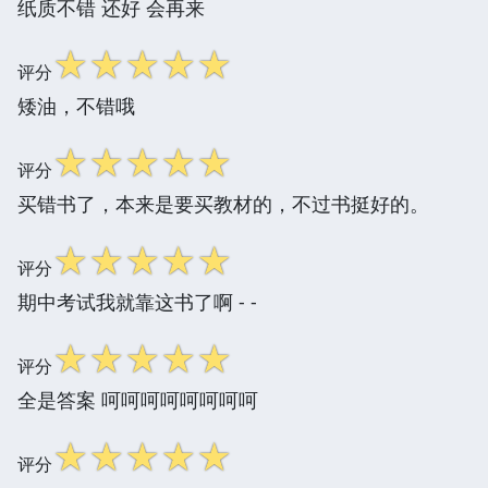
纸质不错 还好 会再来
☆
☆
☆
☆
☆
评分
矮油，不错哦
☆
☆
☆
☆
☆
评分
买错书了，本来是要买教材的，不过书挺好的。
☆
☆
☆
☆
☆
评分
期中考试我就靠这书了啊 - -
☆
☆
☆
☆
☆
评分
全是答案 呵呵呵呵呵呵呵呵
☆
☆
☆
☆
☆
评分