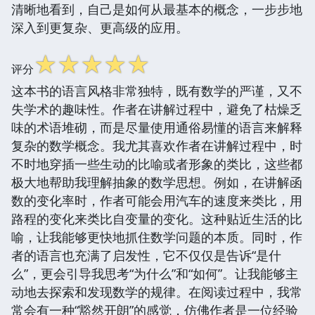
清晰地看到，自己是如何从最基本的概念，一步步地
深入到更复杂、更高级的应用。
☆
☆
☆
☆
☆
评分
这本书的语言风格非常独特，既有数学的严谨，又不
失学术的趣味性。作者在讲解过程中，避免了枯燥乏
味的术语堆砌，而是尽量使用通俗易懂的语言来解释
复杂的数学概念。我尤其喜欢作者在讲解过程中，时
不时地穿插一些生动的比喻或者形象的类比，这些都
极大地帮助我理解抽象的数学思想。例如，在讲解函
数的变化率时，作者可能会用汽车的速度来类比，用
路程的变化来类比自变量的变化。这种贴近生活的比
喻，让我能够更快地抓住数学问题的本质。同时，作
者的语言也充满了启发性，它不仅仅是告诉“是什
么”，更会引导我思考“为什么”和“如何”。让我能够主
动地去探索和发现数学的规律。在阅读过程中，我常
常会有一种“豁然开朗”的感觉，仿佛作者是一位经验