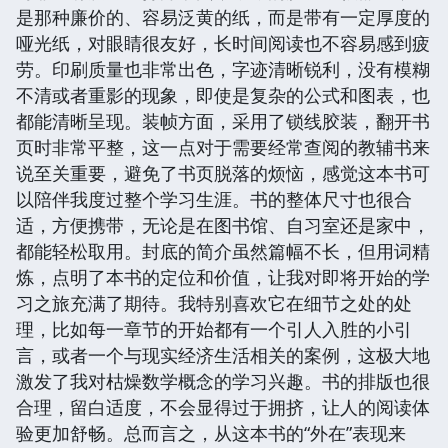
是那种廉价的、容易泛黄的纸，而是带有一定厚度的
哑光纸，对眼睛很友好，长时间阅读也不容易感到疲
劳。印刷质量也非常出色，字迹清晰锐利，没有模糊
不清或者重影的现象，即使是复杂的公式和图表，也
都能清晰呈现。装帧方面，采用了锁线胶装，翻开书
页时非常平整，这一点对于需要经常查阅的教辅书来
说至关重要，避免了书页脱落的烦恼，感觉这本书可
以陪伴我度过整个学习生涯。书的整体尺寸也很合
适，方便携带，无论是在图书馆、自习室还是家中，
都能轻松取用。封底的简介虽然篇幅不长，但用词精
炼，点明了本书的定位和价值，让我对即将开始的学
习之旅充满了期待。我特别喜欢它在细节之处的处
理，比如每一章节的开始都有一个引人入胜的小引
言，或者一个与现实经济生活相关的案例，这极大地
激发了我对枯燥数学概念的学习兴趣。书的排版也很
合理，留白适度，不会显得过于拥挤，让人的阅读体
验更加舒畅。总而言之，从这本书的“外在”表现来