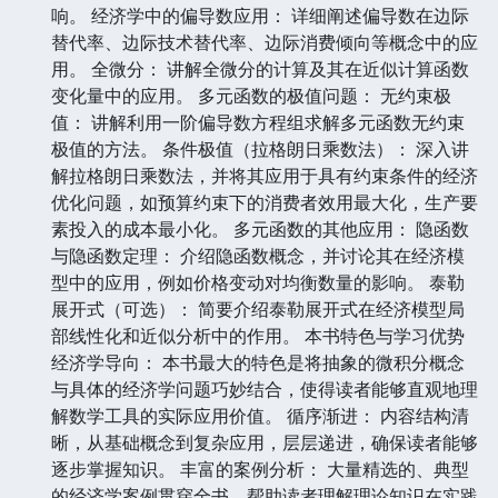
响。 经济学中的偏导数应用： 详细阐述偏导数在边际
替代率、边际技术替代率、边际消费倾向等概念中的应
用。 全微分： 讲解全微分的计算及其在近似计算函数
变化量中的应用。 多元函数的极值问题： 无约束极
值： 讲解利用一阶偏导数方程组求解多元函数无约束
极值的方法。 条件极值（拉格朗日乘数法）： 深入讲
解拉格朗日乘数法，并将其应用于具有约束条件的经济
优化问题，如预算约束下的消费者效用最大化，生产要
素投入的成本最小化。 多元函数的其他应用： 隐函数
与隐函数定理： 介绍隐函数概念，并讨论其在经济模
型中的应用，例如价格变动对均衡数量的影响。 泰勒
展开式（可选）： 简要介绍泰勒展开式在经济模型局
部线性化和近似分析中的作用。 本书特色与学习优势
经济学导向： 本书最大的特色是将抽象的微积分概念
与具体的经济学问题巧妙结合，使得读者能够直观地理
解数学工具的实际应用价值。 循序渐进： 内容结构清
晰，从基础概念到复杂应用，层层递进，确保读者能够
逐步掌握知识。 丰富的案例分析： 大量精选的、典型
的经济学案例贯穿全书，帮助读者理解理论知识在实践