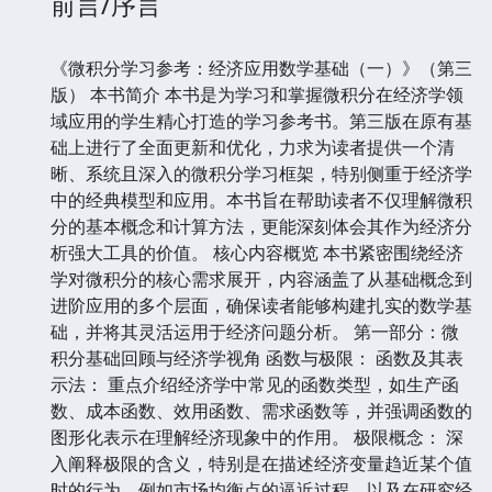
前言/序言
《微积分学习参考：经济应用数学基础（一）》（第三
版） 本书简介 本书是为学习和掌握微积分在经济学领
域应用的学生精心打造的学习参考书。第三版在原有基
础上进行了全面更新和优化，力求为读者提供一个清
晰、系统且深入的微积分学习框架，特别侧重于经济学
中的经典模型和应用。本书旨在帮助读者不仅理解微积
分的基本概念和计算方法，更能深刻体会其作为经济分
析强大工具的价值。 核心内容概览 本书紧密围绕经济
学对微积分的核心需求展开，内容涵盖了从基础概念到
进阶应用的多个层面，确保读者能够构建扎实的数学基
础，并将其灵活运用于经济问题分析。 第一部分：微
积分基础回顾与经济学视角 函数与极限： 函数及其表
示法： 重点介绍经济学中常见的函数类型，如生产函
数、成本函数、效用函数、需求函数等，并强调函数的
图形化表示在理解经济现象中的作用。 极限概念： 深
入阐释极限的含义，特别是在描述经济变量趋近某个值
时的行为，例如市场均衡点的逼近过程，以及在研究经