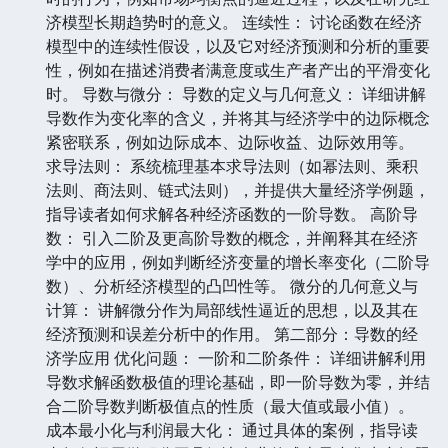
济模型长期趋势时的意义。 连续性： 讨论函数在经济
模型中的连续性假设，以及它对经济预测和分析的重要
性，例如在描述消费者满意度或生产者产出的平滑变化
时。 导数与微分： 导数的定义与几何意义： 详细讲解
导数作为变化率的含义，并将其与经济学中的边际概念
紧密联系，例如边际成本、边际收益、边际效用等。
求导法则： 系统梳理基本求导法则（如幂法则、乘积
法则、商法则、链式法则），并提供大量经济学例题，
指导读者如何求解各种经济函数的一阶导数。 高阶导
数： 引入二阶及更高阶导数的概念，并阐释其在经济
学中的应用，例如判断经济变量的增长率变化（二阶导
数）、分析经济模型的凸凹性等。 微分的几何意义与
计算： 讲解微分作为局部线性逼近的思想，以及其在
经济预测和误差分析中的作用。 第二部分：导数的经
济学应用 优化问题： 一阶和二阶条件： 详细讲解利用
导数求解函数极值的理论基础，即一阶导数为零，并结
合二阶导数判断极值点的性质（最大值或最小值）。
成本最小化与利润最大化： 通过具体的案例，指导读