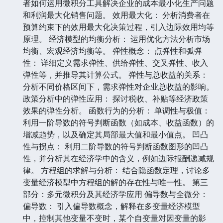
者如何运用微积分工具解决企业的成本最小化生产问题
和利润最大化销售问题。 效用最大化： 分析消费者在
预算约束下的效用最大化决策过程，引入边际效用均等
原理。 经济模型的均衡分析： 运用优化方法分析市场
均衡、宏观经济均衡等。 弹性概念： 点弹性和弧弹
性： 详细定义需求弹性、供给弹性、交叉弹性、收入
弹性等，并推导其计算公式。 弹性与总收益的关系：
分析不同价格区间下，需求弹性对企业总收益的影响。
政策分析中的弹性应用： 探讨税收、补贴等经济政策
效果的弹性分析。 函数行为的分析： 单调性与极值：
利用一阶导数的符号判断函数（如成本、收益函数）的
增减趋势，以及确定其局部最大值和最小值点。 凹凸
性与拐点： 利用二阶导数的符号判断函数图形的凹凸
性，并分析其在经济学中的含义，例如边际报酬递减规
律。 方程组的求解与分析： 结合隐函数定理，讨论多
变量经济模型中方程组的解的存在性与唯一性。 第三
部分：多元微积分及其经济学应用 偏导数与全微分：
偏导数： 引入偏导数概念，解释在多变量经济模型
中，控制其他变量不变时，某个自变量对因变量的影