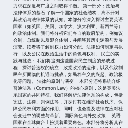
力求在深度与广度之间取得平衡。 第一部分：政治与
法律体系的基石 了解一个国家的社会结构，离不开对
其政治与法律体系的认知。本部分将深入探讨主要英语
国家（如英国、美国、加拿大、澳大利亚、新西兰等）
的政治体制。我们将分析它们各自的政府架构，例如议
会制、总统制以及混合体制，并阐释其历史渊源与发展
演变。读者将了解到权力如何分配、法律如何制定与执
行，以及公民在政治生活中的角色与权利。 民主的实
践与挑战： 我们将追溯这些国家民主制度的形成过
程，探讨普选权的确立、政党政治的运作，以及代议制
民主所面临的机遇与挑战，如民粹主义的兴起、政治极
化等问题。 法律的原则与演变： 本部分还将系统介绍
普通法系（Common Law）的核心原则，这是英美法
系国家的共同特征。我们将解析法律体系的构成，包括
宪法、法律、判例法等，并探讨其在维护社会秩序、保
障公民权利方面的作用。同时，也会提及法律在应对社
会变迁中的调整与革新。 国际角色与外交政策： 英语
国家在全球舞台上扮演着重要角色。本部分将分析其在