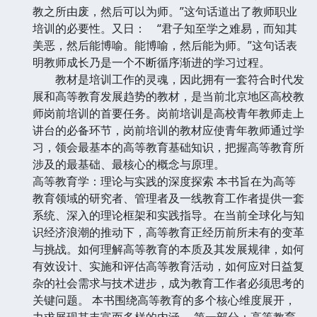
教之所由废，然后可以为师。”这句话道出了教师职业
培训的必要性。又日： “君子知至学之难易，而知其
美恶，然后能博喻。能博喻，然后能为师。”这句话表
明教师成长乃是一个不断循序渐进的学习过程。
教材是培训工作的灵魂，因此拥有一套符合时代发
展和高等教育发展趋势的教材，是当前北京地区高校教
师岗前培训的首要任务。岗前培训是高校青年教师走上
讲台的必备环节，岗前培训的教材应使青年教师通过学
习，领会最基本的高等教育基础知识，把握高等教育所
涉及的最基础、最核心的概念与原理。
高等教育学：理论与实践的深度探索 本书旨在为高等
教育领域的研究者、管理者及一线教育工作者提供一套
系统、深入的理论框架和实践指导。在当前全球化与知
识经济浪潮的推动下，高等教育正经历前所未有的变革
与挑战。如何理解高等教育的本质及其发展规律，如何
有效设计、实施和评估高等教育活动，如何应对日益复
杂的社会需求与技术进步，成为教育工作者必须思考的
关键问题。 本书围绕高等教育的多个核心维度展开，
力求展现其丰富而多样的内涵。 第一部分：高等教育