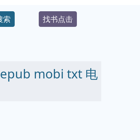
搜索
找书点击
ub mobi txt 电