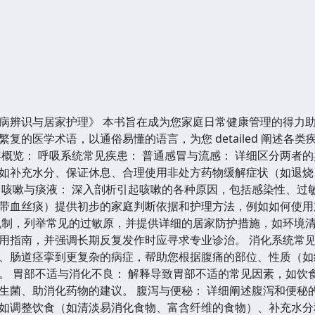
病辨识与居家护理》 本书旨在成为您家庭日常健康管理的得力
复的医学术语，以通俗易懂的语言，为您 detailed 阐述
容概览： 呼吸系统常见疾患： 普通感冒与流感： 详细区分两者
如补充水分、保证休息、合理使用非处方药物缓解症状（如退烧
 咳嗽与痰液： 深入剖析引起咳嗽的各种原因，包括感染性、过
带血丝痰）提供初步的家庭判断依据和护理方法，例如如何使用
机制，列举常见的过敏原，并提供详细的居家防护措施，如环境
用指南，并强调长期反复发作时应寻求专业诊治。 消化系统常见
、肠道痉挛到更复杂的病症，帮助您根据腹痛的部位、性质（如
。 胃部不适与消化不良： 解释导致胃部不适的常见因素，如饮
生菌、助消化药物的建议。 腹泻与便秘： 详细阐述腹泻和便秘
如调整饮食（如清淡易消化食物、富含纤维的食物）、补充水分