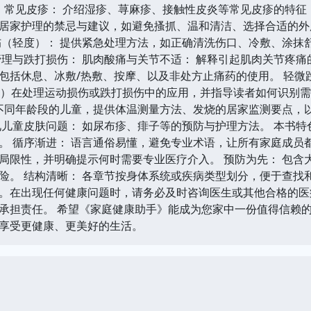
： 常见皮疹： 介绍湿疹、荨麻疹、接触性皮炎等常见皮疹的特
居家护理的禁忌与建议，如避免搔抓、温和清洁、选择合适的外
伤（轻度）： 提供紧急处理方法，如正确清洗伤口、冷敷、涂抹
管理与跌打损伤： 肌肉酸痛与关节不适： 解释引起肌肉关节疼
休息、冰敷/热敷、按摩、以及非处方止痛药的使用。 轻微跌打损伤：
Elevation）在处理运动损伤或跌打损伤中的应用，并指导读者如
对不同年龄段的儿童，提供体温测量方法、发烧的居家监测要点，
见儿童皮肤问题： 如尿布疹、痱子等的预防与护理方法。 本书特
。 循序渐进： 语言通俗易懂，避免专业术语，让所有家庭成员都
局限性，并明确提示何时需要专业医疗介入。 预防为先： 包含
险。 结构清晰： 各章节按身体系统或疾病类型划分，便于查找和
。在出现任何健康问题时，请务必及时咨询医生或其他合格的医
承担责任。 希望《家庭健康助手》能成为您家中一份值得信赖
享受更健康、更美好的生活。