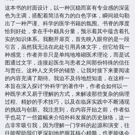
这本书的封面设计，以一种沉稳而富有专业感的深蓝
色为主调，搭配着简洁有力的白色字体，瞬间就勾勒
出了一种严谨、科学的医学书籍的氛围。书脊的厚度
恰到好处，拿在手中颇具分量，预示着其中蕴含着扎
实的知识体系。我翻开扉页，首先映入眼帘的是一段
引言，虽然我无法在此处引用具体文字，但它给我一
种感觉：作者并非只是单纯地堆砌医术理论，而是试
图通过文字，连接起医生与患者之间那份特殊的信任
与责任。这种人文关怀的铺垫，让我对接下来要阅读
的内容充满了期待。我迫不及待地想知道，在这样一
本旨在深入探讨“外科学”的著作中，作者会如何以一
种既学术又易于理解的方式，来解读那些复杂的病理
过程、精妙的手术技巧，以及在临床实践中不断涌现
的挑战与创新。我注意到，在内容开始之前，作者似
乎也花了一些篇幅来介绍外科发展的历史脉络，这一
点非常吸引我，因为理解一门学科的起源和演变，往
往能帮助我们更深刻地把握其核心精髓，也更能体会