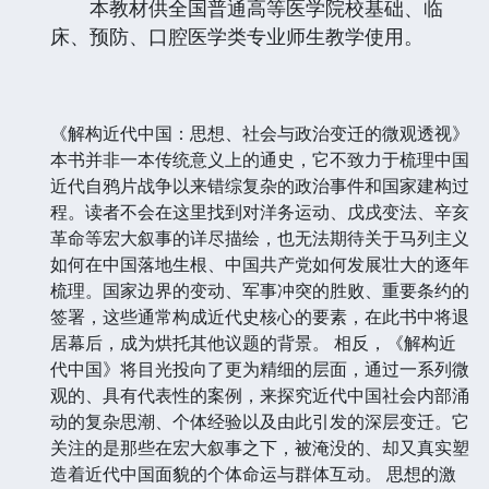
本教材供全国普通高等医学院校基础、临
床、预防、口腔医学类专业师生教学使用。
《解构近代中国：思想、社会与政治变迁的微观透视》
本书并非一本传统意义上的通史，它不致力于梳理中国
近代自鸦片战争以来错综复杂的政治事件和国家建构过
程。读者不会在这里找到对洋务运动、戊戌变法、辛亥
革命等宏大叙事的详尽描绘，也无法期待关于马列主义
如何在中国落地生根、中国共产党如何发展壮大的逐年
梳理。国家边界的变动、军事冲突的胜败、重要条约的
签署，这些通常构成近代史核心的要素，在此书中将退
居幕后，成为烘托其他议题的背景。 相反，《解构近
代中国》将目光投向了更为精细的层面，通过一系列微
观的、具有代表性的案例，来探究近代中国社会内部涌
动的复杂思潮、个体经验以及由此引发的深层变迁。它
关注的是那些在宏大叙事之下，被淹没的、却又真实塑
造着近代中国面貌的个体命运与群体互动。 思想的激