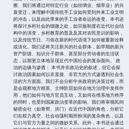
擦。我们将通过对特定行业（如丝绸业、烟草业）的兴
衰变迁，来理解中国传统手工业如何受到外来工业文明
的冲击，以及由此带来的手工业者命运的改变。本书还
将探讨乡村社会的细微之处，如宗族制度在近代社会结
构中的演变，乡村教育的普及及其对农民意识的影响，
以及传统节日、习俗在新的时代语境下如何被重新诠释
或淡化。我们还将关注新兴的社会群体，如早期的新兴
资产阶级、知识分子群体、甚至部分劳动者的生活状
态，以期更立体地呈现近代中国社会的复杂面向。 政
治的边缘与渗透： 本书并非政治史的叙述，但它会探
讨政治因素如何以非直接、非官方的方式渗透到社会生
活的方方面面。我们不会分析中央政府的决策过程，而
是会观察地方精英、士绅阶层如何在地方治理中发挥作
用，他们如何与地方官员互动，又如何在维系地方秩序
的同时，也受到国家政治变革的影响。我们将审视民间
秘密会社（如青帮、洪门）在近代中国的角色，分析它
们在权力真空、社会动荡时期所扮演的复杂角色，以及
它们与官方力量之间的微妙关系。此外，本书还会通过