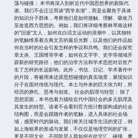
荡与碰撞： 本书将深入剖析近代中国思想界的新陈代
谢。我们不会泛泛而谈“西学东渐”，而是会聚焦于具体
的知识分子群体，考察他们是如何接触、理解、吸收乃
至改造西方思想的。例如，我们将详细考察林琴南这样
的“旧派”文人，如何在白话文运动的浪潮中，以其独特
的笔触维系着古典文言的最后光辉，以及他们的作品如
何在当时的社会引发怎样的争议和共鸣。我们还会探究
章太炎、王国维等学者，如何在文字学、史学等领域开
辟新的研究路径，他们的治学方法和学术思想对后世产
生了怎样的长远影响。此外，书信、日记、学术著作中
的片段，将被用来还原思想碰撞的真实场景，展现知识
分子在面对传统与现代、本土与外来的巨大张力时，所
经历的挣扎、思考与创造。 社会的肌理与转型： 除了
思想层面，本书也着力描绘近代中国社会的多元肌理及
其发生的转型。读者不会看到官方统计数据构成的社会
结构图，而是会跟随作者的笔触，进入具体的社会场
域，感受时代的脉动。我们将关注城市生活的变迁，例
如上海租界的形成与发展，不仅仅是地理空间的扩张，
更是不同文化、不同阶层人群如何在此交汇、碰撞、摩