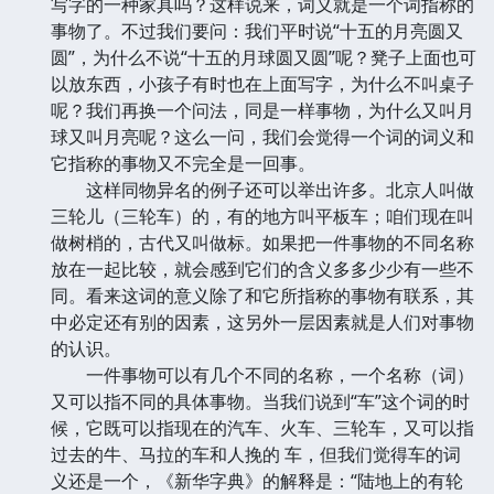
写字的一种家具吗？这样说来，词义就是一个词指称的
事物了。不过我们要问：我们平时说“十五的月亮圆又
圆”，为什么不说“十五的月球圆又圆”呢？凳子上面也可
以放东西，小孩子有时也在上面写字，为什么不叫桌子
呢？我们再换一个问法，同是一样事物，为什么又叫月
球又叫月亮呢？这么一问，我们会觉得一个词的词义和
它指称的事物又不完全是一回事。
这样同物异名的例子还可以举出许多。北京人叫做
三轮儿（三轮车）的，有的地方叫平板车；咱们现在叫
做树梢的，古代又叫做标。如果把一件事物的不同名称
放在一起比较，就会感到它们的含义多多少少有一些不
同。看来这词的意义除了和它所指称的事物有联系，其
中必定还有别的因素，这另外一层因素就是人们对事物
的认识。
一件事物可以有几个不同的名称，一个名称（词）
又可以指不同的具体事物。当我们说到“车”这个词的时
候，它既可以指现在的汽车、火车、三轮车，又可以指
过去的牛、马拉的车和人挽的 车，但我们觉得车的词
义还是一个，《新华字典》的解释是：“陆地上的有轮