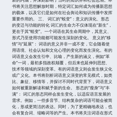
书将关注思想解放时期，特定词汇如何成为传播新思想
的载体，以及它们是如何在社会舆论和知识传播中发挥
重要作用的。 三、 词汇的“蜕变”：意义的演化、形态
的变迁与功能的转化 词汇的生命力不仅体现在“新生”，
更在于其“蜕变”。一个词语在其生命周期中，其意义、
形式乃至使用功能都可能发生深刻的变化。 意义的“移
情”与“延展”： 词语的意义并非一成不变，它会随着使
用语境、社会认知和文化心理的变化而发生演化。有的
词语意义会发生引申、比喻，产生新的涵义，例如“革
命”一词，最初多指政权颠覆，但后来也延伸到思想、
技术等领域的深刻变革。有的词语意义则会发生狭义化
或广义化。本书将剖析词语意义演变的常见模式，如类
比、象征、移情等，并探讨不同时代背景下，词语意义
如何被重新解读和赋予新的生命。 形态的“瘦身”与“丰
满”： 词汇的形态同样会发生变化，以适应语言发展的
需求。例如，一些多音节、结构复杂的词语可能会被简
化，形成更简洁的表达。同时，为了更精确地表达，也
会有复合词、缩略词等的产生。本书将关注词语在形式