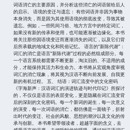
词语消亡的主要原因，并分析这些消亡的词语留给后人
的启示。 语境的变迁与遗忘： 有些词语并非因为事物
本身消失，而是因为其使用语境的彻底改变，导致其被
遗忘。例如，一些民间习俗、地方方言中的特定词汇，
如果没有新的传承和使用，也可能逐渐被边缘化。本书
将关注那些因语境变迁而逐渐消失的词汇，以及它们背
后所承载的地域文化和民俗记忆。 语言的“新陈代谢”：
词汇的消亡是语言“新陈代谢”过程的必然组成部分。每
一个语言系统都需要不断更新，淘汰旧的、不适用的成
分，才能保持其活力和生命力。本书将从宏观角度审视
词汇的消亡现象，将其视为汉语不断向前发展、自我更
新的有机过程。 五、 结语：词汇流变中的文化密码
《字海新声：汉语词汇的演进轨迹与时代印记》所探讨
的，不仅仅是语言的表层变化，更是隐藏在词汇流变背
后的深刻的文化密码。每一个新词的诞生，每一次意义
的演变，每一次词语的消亡，都仿佛是一面镜子，折射
出时代的变迁、社会的风貌、思想的潮汐以及文化的传
承与创新。 本书希望带领读者，超越字面的含义，去
感受语言的温度，去倾听时代的呼吸。通过对汉语词汇