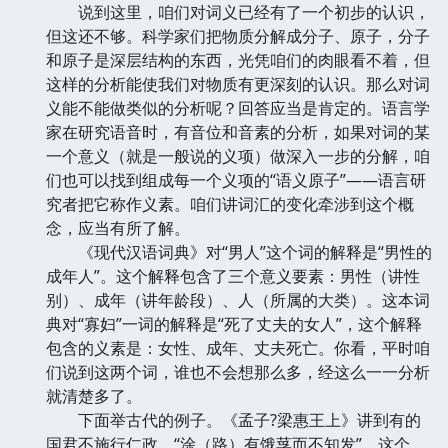
说到这里，咱们对词义已经有了一个初步的认识，
但这还不够。科学家们把物质分解成分子、原子，分子
和原子是深层结构的东西，光凭咱们的肉眼看不着，但
这样的分析能使我们对物质有更深刻的认识。那么对词
义能不能做类似的分析呢？回答应当是肯定的。语言学
家在研究语音时，有音位和音素的分析，如果对词的某
一个意义（就是一般说的义项）做深入一步的分解，咱
们也可以找到组成每一个义项的“语义原子”——语言研
究者把它称作义素。咱们讲词汇的变化牵涉到这个概
念，应当有所了解。
《现代汉语词典》对“男人”这个词的解释是“男性的
成年人”。这个解释包含了三个意义要素：男性（讲性
别）、成年（讲年龄段）、人（所属的大类）。这本词
典对“寡妇”一词的解释是“死了丈夫的女人”，这个解释
包含的义素是：女性、成年、丈夫死亡。你看，平时咱
们说到这两个词，谁也不会想那么多，经这么一一分析
就清楚多了。
下面举古代的例子。《孟子?梁惠王上》讲到有的
国君不施行仁政，“涂（路）有饿莩而不知发”。这个