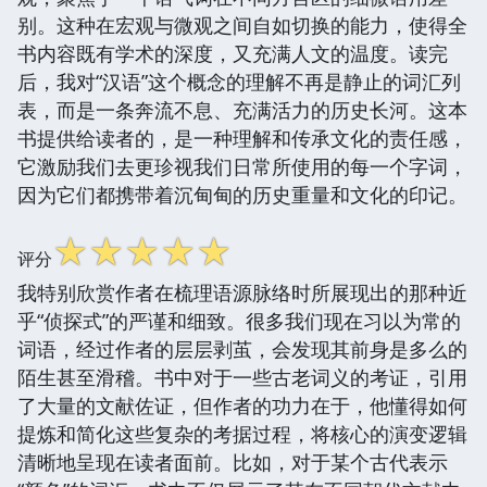
别。这种在宏观与微观之间自如切换的能力，使得全
书内容既有学术的深度，又充满人文的温度。读完
后，我对“汉语”这个概念的理解不再是静止的词汇列
表，而是一条奔流不息、充满活力的历史长河。这本
书提供给读者的，是一种理解和传承文化的责任感，
它激励我们去更珍视我们日常所使用的每一个字词，
因为它们都携带着沉甸甸的历史重量和文化的印记。
☆
☆
☆
☆
☆
评分
我特别欣赏作者在梳理语源脉络时所展现出的那种近
乎“侦探式”的严谨和细致。很多我们现在习以为常的
词语，经过作者的层层剥茧，会发现其前身是多么的
陌生甚至滑稽。书中对于一些古老词义的考证，引用
了大量的文献佐证，但作者的功力在于，他懂得如何
提炼和简化这些复杂的考据过程，将核心的演变逻辑
清晰地呈现在读者面前。比如，对于某个古代表示