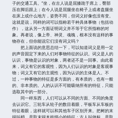
子的交通工具。”坐，在古人说是屈膝跪于席上，臀部
压在脚后跟上；在今人说是屈腿坐在椅子上或者盘腿坐
在床上或什么地方，姿势不同，但词义好像也没有变。
这就是说，同样的词可以指称若干种具体事物（包括动
作），这从另一方面证明词义并不等于它所指称的对
象。再者说，像上帝、神灵、魂魄，根本没有这样的事
物存在，但你能说它们没有词义吗？
把上面说的意思总结一下，可以知道词义是用一定
的声音固定下来的人们对事物特征的认识。词义是人的
认识，事物是认识的对象，两者还不是一回事。由此看
来，词义有它的客观性，因为人们认识的对象是客观事
物；词义又有它的主观性，因为认识的主体是人。不
过，一种事物的特征是多方面的，有本质的，也有一般
的、非本质的。人的认识不可能吸纳所有的特征，只能
选取其中的一部分。
同一样东西，人们可以从不同的方面、不同的角度
去认识它。三轮车从轮子的数目着眼，平板车从车板的
特征着眼，这样就可以和其他车子区别开来。把树的末
端叫梢，是取末端木枝细小的特征；古人叫做标，是取