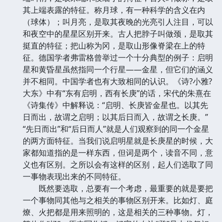
其上端表露的特征。称月球，有一种科学的含义在内
（球体）；叫月亮，是取其夜晚的光亮引人注目，可以
和夜空中的星星区别开来。古人把脖子叫做颈，是取其
挺直的特征；把山称为冈，是取山形像脊梁在上的特
征。德国学者弗雷格曾举过一个十分典型的例子：启明
星和黄昏星虽然指同一个行星——金星，但它们的涵义
并不相同。中国学者也有大致相同的认识。《诗?小雅?
大东》中有“东有启明，西有长庚”的话，宋代的朱熹在
《诗集传》中解释说：“启明、长庚皆金星也。以其先
日而出，故谓之启明；以其后日而入，故谓之长庚。”
“先日而出”和“后日而人”就是人们观察到的同一个金星
的两方面特征。当我们说启明星就是长庚星的时候，大
家都知道指的是一样东西，但词是两个，读音不同，意
义也有区别。之所以会有这样的区别，起人们选取了同
一事物表现出来的不同特征。
既然要选取，总要有一个考虑，最重要的就是要把
一个事物同其他与之相关的事物区别开来。比如灯、庭
燎、火把都是用来照明的，这是相关的三种事物。灯，