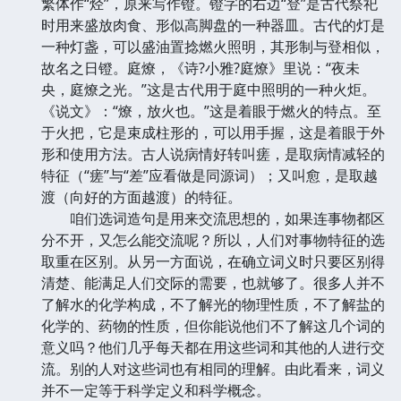
繁体作“烃”，原来写作镫。镫字的右边“登”是古代祭祀
时用来盛放肉食、形似高脚盘的一种器皿。古代的灯是
一种灯盏，可以盛油置捻燃火照明，其形制与登相似，
故名之日镫。庭燎，《诗?小雅?庭燎》里说：“夜未
央，庭燎之光。”这是古代用于庭中照明的一种火炬。
《说文》：“燎，放火也。”这是着眼于燃火的特点。至
于火把，它是束成柱形的，可以用手握，这是着眼于外
形和使用方法。古人说病情好转叫瘥，是取病情减轻的
特征（“瘥”与“差”应看做是同源词）；又叫愈，是取越
渡（向好的方面越渡）的特征。
咱们选词造句是用来交流思想的，如果连事物都区
分不开，又怎么能交流呢？所以，人们对事物特征的选
取重在区别。从另一方面说，在确立词义时只要区别得
清楚、能满足人们交际的需要，也就够了。很多人并不
了解水的化学构成，不了解光的物理性质，不了解盐的
化学的、药物的性质，但你能说他们不了解这几个词的
意义吗？他们几乎每天都在用这些词和其他的人进行交
流。别的人对这些词也有相同的理解。由此看来，词义
并不一定等于科学定义和科学概念。