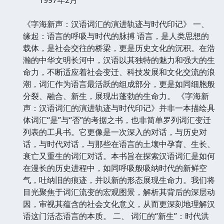
《字海新声：汉语词汇的演进轨迹与时代印记》 一、
缘起：语言的呼吸与时代的脉搏 语言，是人类思想的
载体，是社会交往的桥梁，更是历史文化的沉积。在浩
瀚的中华文明长河中，汉语以其独特的魅力和强大的生
命力，不断适应着社会变迁、科技发展和文化交流的浪
潮，词汇作为语言最活跃的组成部分，更是如同细胞般
分裂、融合、新生，展现出蓬勃的生命力。 《字海新
声：汉语词汇的演进轨迹与时代印记》并非一本描绘具
体词汇“是”与“否”的考据之书，也非简单罗列词汇变迁
列表的工具书。它更像是一次深入的对话，与历史对
话，与时代对话，与那些在语言的土壤中孕育、生长、
衰亡又重生的词汇对话。本书旨在探索汉语词汇是如何
在漫长的历史进程中，如同呼吸般吸纳时代的新鲜空
气，吐纳旧的痕迹，并以新的形态展现生命力。我们将
目光聚焦于词汇流变的宏观图景，解析其背后的深层动
因，审视其蕴含的社会文化意义，从而更深刻地理解汉
语这门活态语言的本质。 二、 词汇的“新生”：时代洪