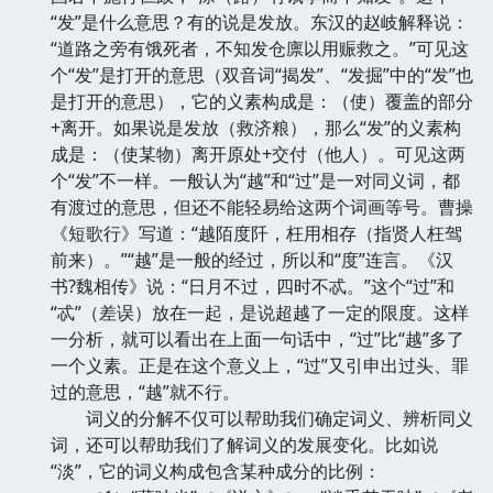
“发”是什么意思？有的说是发放。东汉的赵岐解释说：
“道路之旁有饿死者，不知发仓廪以用赈救之。”可见这
个“发”是打开的意思（双音词“揭发”、“发掘”中的“发”也
是打开的意思），它的义素构成是：（使）覆盖的部分
+离开。如果说是发放（救济粮），那么“发”的义素构
成是：（使某物）离开原处+交付（他人）。可见这两
个“发”不一样。一般认为“越”和“过”是一对同义词，都
有渡过的意思，但还不能轻易给这两个词画等号。曹操
《短歌行》写道：“越陌度阡，枉用相存（指贤人枉驾
前来）。”“越”是一般的经过，所以和“度”连言。《汉
书?魏相传》说：“日月不过，四时不忒。”这个“过”和
“忒”（差误）放在一起，是说超越了一定的限度。这样
一分析，就可以看出在上面一句话中，“过”比“越”多了
一个义素。正是在这个意义上，“过”又引申出过头、罪
过的意思，“越”就不行。
词义的分解不仅可以帮助我们确定词义、辨析同义
词，还可以帮助我们了解词义的发展变化。比如说
“淡”，它的词义构成包含某种成分的比例：