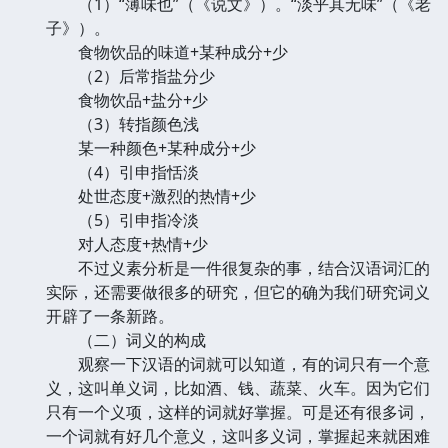
（1）“薄味也”（《说文》）。“淡乎其无味”（《老
子》）。
食物饮品的味道+某种成分+少
（2）后常指盐分少
食物饮品+盐分+少
（3）转指颜色浅
某一种颜色+某种成分+少
（4）引申指恬淡
处世态度+激烈的热情+少
（5）引申指冷淡
对人态度+热情+少
不过义素分析是一件很复杂的事，结合汉语词汇的
实际，还需要做很多的研究，但它的确为我们研究词义
开辟了一条新路。
（二）词义的构成
观察一下汉语的词就可以知道，有的词只有一个意
义，这叫单义词，比如酒、钱、蔬菜、火车。因为它们
只有一个义项，这样的词就好掌握。可是还有很多词，
一个词就有好几个意义，这叫多义词，掌握起来就困难