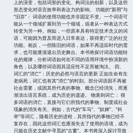
上的演变，包括词形的变化、构词法的创新，以及这些
形态变化对语言效率和表达力的影响。 功能的“新用”与
“旧弃”： 词语的使用功能也并非固定不变。一个词语可
能从一个领域扩展到另一个领域，或者从一种表达方式
转变为另一种。例如，一些原本具有特定技术含义的词
语，可能因为普及而进入日常表达，获得更广泛的社交
功能。相反，一些陈旧的词语，如果不再适应时代的需
求，也可能逐渐退出历史舞台。本书将探讨词语功能转
化的规律，分析词语如何在不同的语用环境中扮演新的
角色，以及哪些词语因其适应性不足而被淘汰。 四、
词汇的“消亡”：历史的必然与语言的更新 正如生命有生
老病死，词汇也有其“消亡”的时刻。部分词语因不再被
社会需要，或因其所代表的事物、概念已经消失，而逐
渐淡出语言系统，成为历史的遗迹。 物衰则词亡： 很
多词语的消亡，直接与它们所指代的事物、制度或社会
现象的消失有关。例如，古代的“车马”、“奴婢”、“科
举”等词汇，随着历史的进程，其所指代的事物已经不
复存在，因此这些词汇也逐渐失去了使用的语境，成为
只能在历史文献中寻觅的“古董”。本书将深入探讨导致