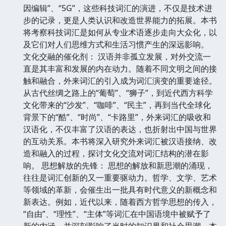
因编辑”、“5G”，这些科技词汇的演进，不仅是技术进
步的记录，更是人类认识和改造世界能力的拓展。本书
将考察科技词汇是如何从专业术语逐步走向大众化，以
及它们对人们思维方式和生活习惯产生的深远影响。
文化交融的催化剂： 汉语并非孤立发展，对外交流一
直是其丰富和发展的内在动力。随着不同文明之间的接
触和融合，外来词汇的引入成为词汇演变的重要途径。
从古代丝绸之路上的“葡萄”、“狮子”，到近代西方科学
文化带来的“沙发”、“咖啡”、“民主”，再到当代全球化
背景下的“酷”、“时尚”、“卡路里”，外来词汇的吸收和
汉语化，不仅丰富了汉语的表达，也折射出中国与世界
的互动关系。本书将深入研究外来词汇被汉语接纳、改
造和融入的过程，探讨文化交流对词汇结构的潜在影
响。 思想解放的先锋： 思想的解放和新思潮的涌现，
往往是词汇创新的又一重要驱动力。哲学、文学、艺术
等领域的革新，会催生出一批具有时代意义的新概念和
新表达。例如，近代以来，随着西方哲学思想的传入，
“自由”、“理性”、“主体”等词汇在中国语境中被赋予了
新的内涵，并深刻影响了当时的知识界和社会思潮。本