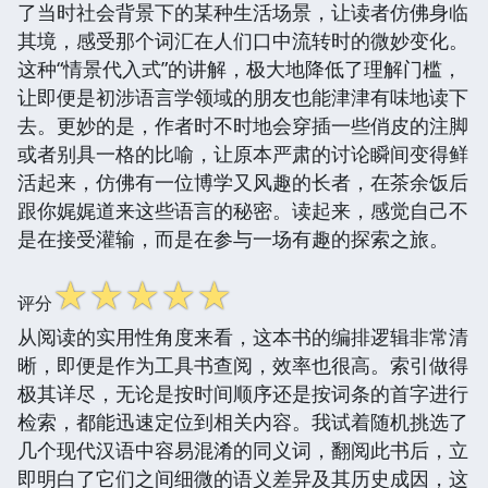
了当时社会背景下的某种生活场景，让读者仿佛身临
其境，感受那个词汇在人们口中流转时的微妙变化。
这种“情景代入式”的讲解，极大地降低了理解门槛，
让即便是初涉语言学领域的朋友也能津津有味地读下
去。更妙的是，作者时不时地会穿插一些俏皮的注脚
或者别具一格的比喻，让原本严肃的讨论瞬间变得鲜
活起来，仿佛有一位博学又风趣的长者，在茶余饭后
跟你娓娓道来这些语言的秘密。读起来，感觉自己不
是在接受灌输，而是在参与一场有趣的探索之旅。
☆
☆
☆
☆
☆
评分
从阅读的实用性角度来看，这本书的编排逻辑非常清
晰，即便是作为工具书查阅，效率也很高。索引做得
极其详尽，无论是按时间顺序还是按词条的首字进行
检索，都能迅速定位到相关内容。我试着随机挑选了
几个现代汉语中容易混淆的同义词，翻阅此书后，立
即明白了它们之间细微的语义差异及其历史成因，这