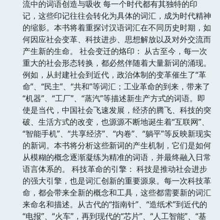
流中的词语创造与吸收 每一个时代都有其独特的印
记，这些印记往往会转化为具体的词汇，成为时代精神
的缩影。本书将着重探讨汉语词汇在不同历史时期，如
何因应社会变革、科技进步、思想解放以及对外交流而
产生新的生命。 社会变迁的烙印： 从古至今，每一次
重大的社会形态转换，都必然伴随着大量新词的涌现。
例如，从封建社会到近代，政治体制的变革催生了“革
命”、“民主”、“共和”等词汇；工业革命的到来，带来了
“机器”、“工厂”、“蒸汽”等描述新生产方式的词语。即
使是当代，中国社会飞速发展，经济的腾飞、科技的突
破、生活方式的改变，也源源不断地诞生着“互联网”、
“智能手机”、“共享经济”、“内卷”、“躺平”等反映新现实
的新词。本书将分析这些新词的产生机制，它们是如何
从模糊的概念逐渐凝练为精准的词语，并最终融入日常
语言体系的。 科技革命的引擎： 科技是推动社会进步
的强大引擎，也是词汇创新的重要源泉。每一次科技革
命，都会带来全新的概念和工具，这些都需要新的词汇
来命名和描述。从古代的“指南针”、“造纸术”到近代的
“电报”、“火车”，再到现代的“芯片”、“人工智能”、“基