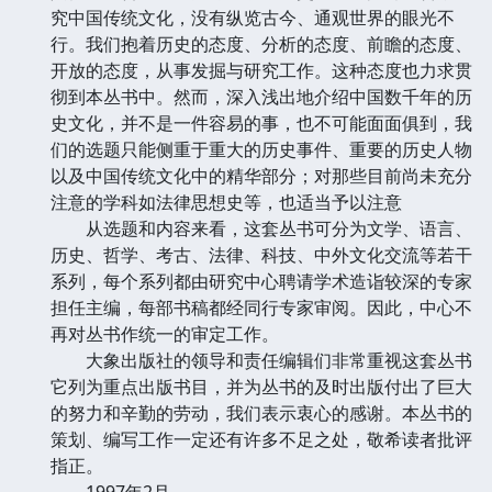
究中国传统文化，没有纵览古今、通观世界的眼光不
行。我们抱着历史的态度、分析的态度、前瞻的态度、
开放的态度，从事发掘与研究工作。这种态度也力求贯
彻到本丛书中。然而，深入浅出地介绍中国数千年的历
史文化，并不是一件容易的事，也不可能面面俱到，我
们的选题只能侧重于重大的历史事件、重要的历史人物
以及中国传统文化中的精华部分；对那些目前尚未充分
注意的学科如法律思想史等，也适当予以注意
从选题和内容来看，这套丛书可分为文学、语言、
历史、哲学、考古、法律、科技、中外文化交流等若干
系列，每个系列都由研究中心聘请学术造诣较深的专家
担任主编，每部书稿都经同行专家审阅。因此，中心不
再对丛书作统一的审定工作。
大象出版社的领导和责任编辑们非常重视这套丛书
它列为重点出版书目，并为丛书的及时出版付出了巨大
的努力和辛勤的劳动，我们表示衷心的感谢。本丛书的
策划、编写工作一定还有许多不足之处，敬希读者批评
指正。
1997年2月