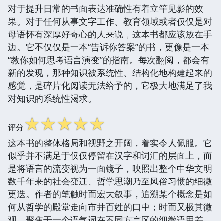
对于提升日常的书面表达准确性有着立竿见影的效
果。对于任何从事文字工作、教育领域或者仅仅是对
母语怀有深厚好奇心的人来说，这本书都应该放在手
边。它不仅仅是一本“告诉你答案”的书，更像是一本
“教你如何思考语言演变”的指南。每次翻阅，都会有
新的发现，那种知识被系统性、结构化地构建起来的
感觉，是碎片化阅读无法给予的，它极大地满足了我
对知识的系统性渴求。
☆
☆
☆
☆
☆
评分
这本书的整体格局和视野之开阔，着实令人佩服。它
似乎并不满足于仅仅停留在汉字和词汇的层面上，而
是将语言的流变视为一面镜子，映照出整个中华文明
数千年来的社会变迁、哲学思潮乃至风俗习惯的细微
更迭。作者的笔触时而宏大叙事，追溯某个概念是如
何从哲学的殿堂走向市井百姓的口中；时而又极其微
观，聚焦于一个语气词在不同方言区的细微语用差