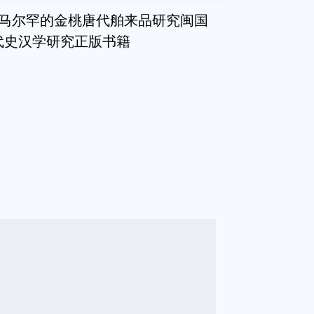
撒马尔罕的金桃唐代舶来品研究闽国
代史汉学研究正版书籍