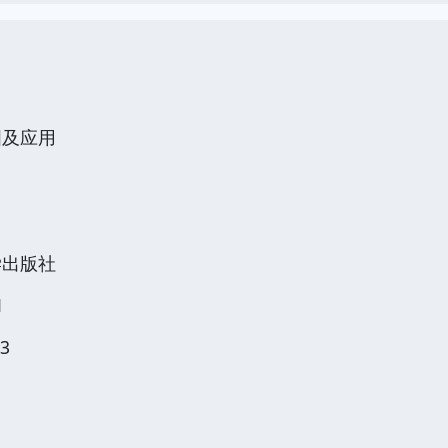
图及应用
学出版社
1
3