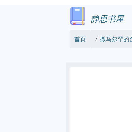
静思书屋
首页
撒马尔罕的金